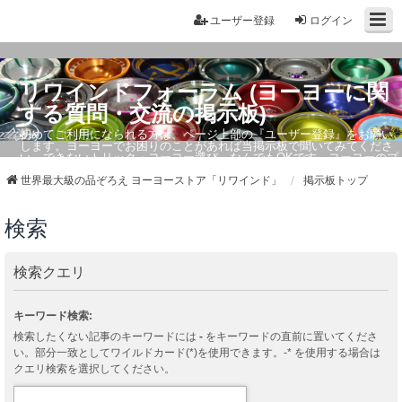
ユーザー登録
ログイン
リワインドフォーラム (ヨーヨーに関
する質問・交流の掲示板)
初めてご利用になられる方は、ページ上部の『ユーザー登録』をお願い
します。ヨーヨーでお困りのことがあれば当掲示板で聞いてみてくださ
い。できないトリック・ヨーヨー選び、なんでもOKです。ヨーヨーのプ
ロもお答えしています。
世界最大級の品ぞろえ ヨーヨーストア「リワインド」
掲示板トップ
検索
検索クエリ
キーワード検索:
検索したくない記事のキーワードには
-
をキーワードの直前に置いてくださ
い。部分一致としてワイルドカード(*)を使用できます。-* を使用する場合は
クエリ検索を選択してください。