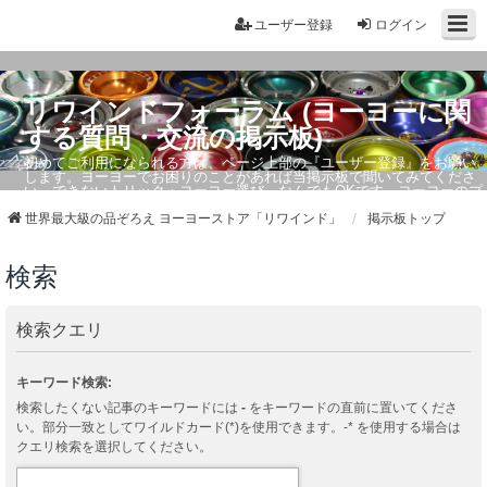
ユーザー登録
ログイン
リワインドフォーラム (ヨーヨーに関
する質問・交流の掲示板)
初めてご利用になられる方は、ページ上部の『ユーザー登録』をお願い
します。ヨーヨーでお困りのことがあれば当掲示板で聞いてみてくださ
い。できないトリック・ヨーヨー選び、なんでもOKです。ヨーヨーのプ
ロもお答えしています。
世界最大級の品ぞろえ ヨーヨーストア「リワインド」
掲示板トップ
検索
検索クエリ
キーワード検索:
検索したくない記事のキーワードには
-
をキーワードの直前に置いてくださ
い。部分一致としてワイルドカード(*)を使用できます。-* を使用する場合は
クエリ検索を選択してください。