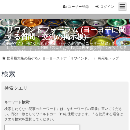
ユーザー登録
ログイン
リワインドフォーラム (ヨーヨーに関
する質問・交流の掲示板)
初めてご利用になられる方は、ページ上部の『ユーザー登録』をお願い
します。ヨーヨーでお困りのことがあれば当掲示板で聞いてみてくださ
い。できないトリック・ヨーヨー選び、なんでもOKです。ヨーヨーのプ
ロもお答えしています。
世界最大級の品ぞろえ ヨーヨーストア「リワインド」
掲示板トップ
検索
検索クエリ
キーワード検索:
検索したくない記事のキーワードには
-
をキーワードの直前に置いてくださ
い。部分一致としてワイルドカード(*)を使用できます。-* を使用する場合は
クエリ検索を選択してください。