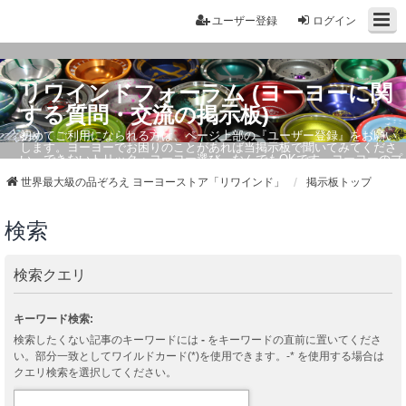
ユーザー登録
ログイン
リワインドフォーラム (ヨーヨーに関
する質問・交流の掲示板)
初めてご利用になられる方は、ページ上部の『ユーザー登録』をお願い
します。ヨーヨーでお困りのことがあれば当掲示板で聞いてみてくださ
い。できないトリック・ヨーヨー選び、なんでもOKです。ヨーヨーのプ
ロもお答えしています。
世界最大級の品ぞろえ ヨーヨーストア「リワインド」
掲示板トップ
検索
検索クエリ
キーワード検索:
検索したくない記事のキーワードには
-
をキーワードの直前に置いてくださ
い。部分一致としてワイルドカード(*)を使用できます。-* を使用する場合は
クエリ検索を選択してください。