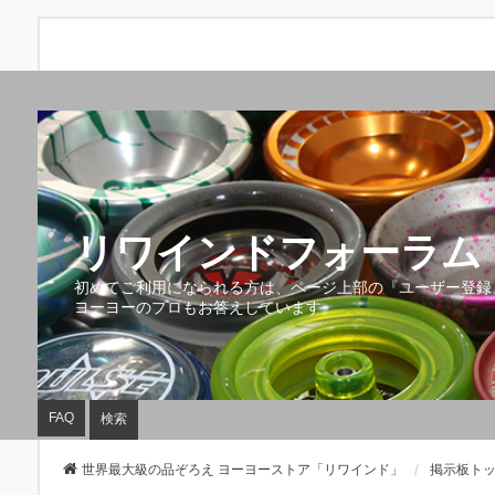
リワインドフォーラム 
初めてご利用になられる方は、ページ上部の『ユーザー登録
ヨーヨーのプロもお答えしています。
FAQ
検索
世界最大級の品ぞろえ ヨーヨーストア「リワインド」
掲示板ト