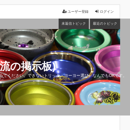
ユーザー登録
ログイン
未返信トピック
最近のトピック
流の掲示板)
みてください。できないトリック・ヨーヨー選び、なんでもOKです。