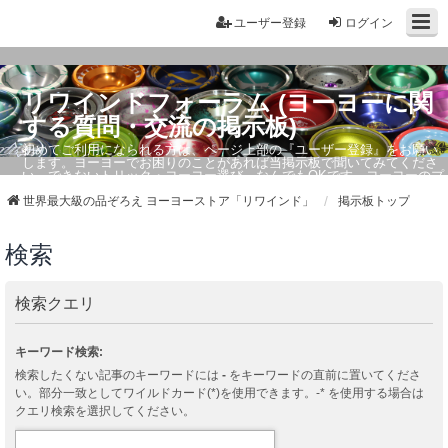
ユーザー登録
ログイン
リワインドフォーラム (ヨーヨーに関
する質問・交流の掲示板)
初めてご利用になられる方は、ページ上部の『ユーザー登録』をお願い
します。ヨーヨーでお困りのことがあれば当掲示板で聞いてみてくださ
い。できないトリック・ヨーヨー選び、なんでもOKです。ヨーヨーのプ
ロもお答えしています。
世界最大級の品ぞろえ ヨーヨーストア「リワインド」
掲示板トップ
検索
検索クエリ
キーワード検索:
検索したくない記事のキーワードには
-
をキーワードの直前に置いてくださ
い。部分一致としてワイルドカード(*)を使用できます。-* を使用する場合は
クエリ検索を選択してください。