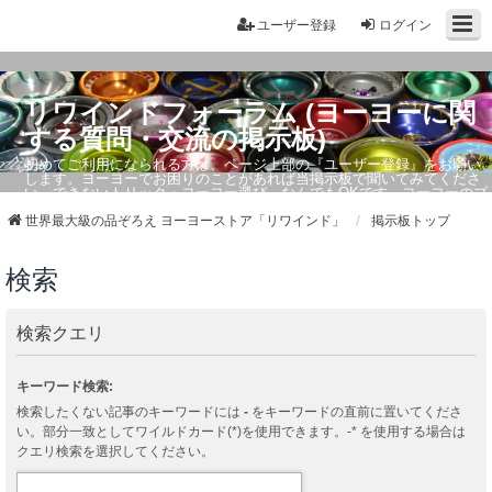
ユーザー登録
ログイン
リワインドフォーラム (ヨーヨーに関
する質問・交流の掲示板)
初めてご利用になられる方は、ページ上部の『ユーザー登録』をお願い
します。ヨーヨーでお困りのことがあれば当掲示板で聞いてみてくださ
い。できないトリック・ヨーヨー選び、なんでもOKです。ヨーヨーのプ
ロもお答えしています。
世界最大級の品ぞろえ ヨーヨーストア「リワインド」
掲示板トップ
検索
検索クエリ
キーワード検索:
検索したくない記事のキーワードには
-
をキーワードの直前に置いてくださ
い。部分一致としてワイルドカード(*)を使用できます。-* を使用する場合は
クエリ検索を選択してください。