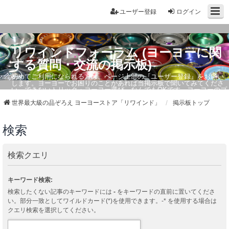
ユーザー登録
ログイン
リワインドフォーラム (ヨーヨーに関
する質問・交流の掲示板)
初めてご利用になられる方は、ページ上部の『ユーザー登録』をお願い
します。ヨーヨーでお困りのことがあれば当掲示板で聞いてみてくださ
い。できないトリック・ヨーヨー選び、なんでもOKです。ヨーヨーのプ
ロもお答えしています。
世界最大級の品ぞろえ ヨーヨーストア「リワインド」
掲示板トップ
検索
検索クエリ
キーワード検索:
検索したくない記事のキーワードには
-
をキーワードの直前に置いてくださ
い。部分一致としてワイルドカード(*)を使用できます。-* を使用する場合は
クエリ検索を選択してください。