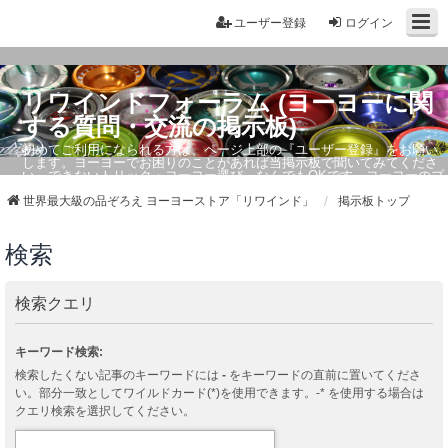
ユーザー登録
ログイン
リワインドフォーラム (ヨーヨーに関
する質問・交流の掲示板)
初めてご利用になられる方は、ページ上部の『ユーザー登録』をお願い
します。ヨーヨーでお困りのことがあれば当掲示板で聞いてみてくださ
い。できないトリック・ヨーヨー選び、なんでもOKです。ヨーヨーのプ
ロもお答えしています。
世界最大級の品ぞろえ ヨーヨーストア「リワインド」
掲示板トップ
検索
検索クエリ
キーワード検索:
検索したくない記事のキーワードには
-
をキーワードの直前に置いてくださ
い。部分一致としてワイルドカード(*)を使用できます。-* を使用する場合は
クエリ検索を選択してください。