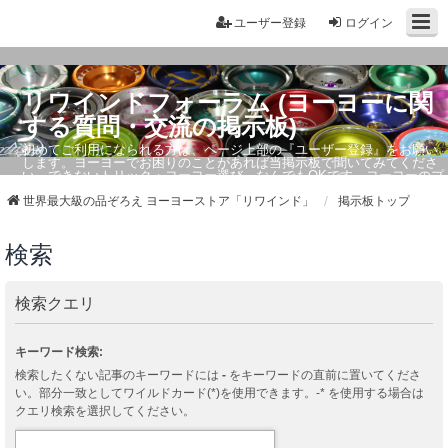
ユーザー登録
ログイン
リワインドフォーラム (ヨーヨーに関
する質問・交流の掲示板)
初めてご利用になられる方は、ページ上部の『ユーザー登録』をお願い
します。ヨーヨーでお困りのことがあれば当掲示板で聞いてみてくださ
い。できないトリック・ヨーヨー選び、なんでもOKです。ヨーヨーのプ
ロもお答えしています。
世界最大級の品ぞろえ ヨーヨーストア「リワインド」
掲示板トップ
検索
検索クエリ
キーワード検索:
検索したくない記事のキーワードには
-
をキーワードの直前に置いてくださ
い。部分一致としてワイルドカード(*)を使用できます。-* を使用する場合は
クエリ検索を選択してください。