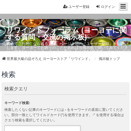
ユーザー登録
ログイン
リワインドフォーラム (ヨーヨーに関
する質問・交流の掲示板)
初めてご利用になられる方は、ページ上部の『ユーザー登録』をお願い
します。ヨーヨーでお困りのことがあれば当掲示板で聞いてみてくださ
い。できないトリック・ヨーヨー選び、なんでもOKです。ヨーヨーのプ
ロもお答えしています。
世界最大級の品ぞろえ ヨーヨーストア「リワインド」
掲示板トップ
検索
検索クエリ
キーワード検索:
検索したくない記事のキーワードには
-
をキーワードの直前に置いてくださ
い。部分一致としてワイルドカード(*)を使用できます。-* を使用する場合は
クエリ検索を選択してください。