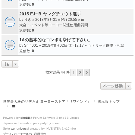
返信数:
0
2015 EJ−Ｂ ヤマグチユウト選手
by
りき
» 2018年8月31日(金) 20:55 » in
大会・イベント等ヨーヨー関連使用曲質問
返信数:
0
1Aの基本的なコンボを挙げて下さい。
by
Shin001
» 2018年8月02日(木) 12:17 » in
トリック解説・相談
返信数:
0
1
2
次へ
検索結果 44 件
ページ移動
世界最大級の品ぞろえ ヨーヨーストア「リワインド」
掲示板トップ
Powered by
phpBB
® Forum Software © phpBB Limited
Japanese translation principally by ocean
Style
we_universal
created by INVENTEA & v12mike
プライバシーについて
利用規約