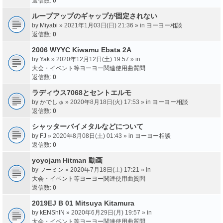
返信数:
0
ループアップのギャップが固定されない
by
Miyabi
» 2021年1月03日(日) 21:36 » in
ヨーヨー相談
返信数:
0
2006 WYYC Kiwamu Ebata 2A
by
Yak
» 2020年12月12日(土) 19:57 » in
大会・イベント等ヨーヨー関連使用曲質問
返信数:
0
ラディウス7068とセントエルモ
by
かでしゅ
» 2020年8月18日(火) 17:53 » in
ヨーヨー相談
返信数:
0
シャッターバイメタルなどについて
by
FJ
» 2020年8月08日(土) 01:43 » in
ヨーヨー相談
返信数:
0
yoyojam Hitman 動画
by
フーミン
» 2020年7月18日(土) 17:21 » in
大会・イベント等ヨーヨー関連使用曲質問
返信数:
0
2019EJ B 01 Mitsuya Kitamura
by
kENShIN
» 2020年6月29日(月) 19:57 » in
大会・イベント等ヨーヨー関連使用曲質問