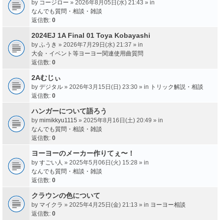
by
コージロー
» 2026年8月05日(水) 21:43 » in
なんでも質問・相談・雑談
返信数:
0
2024EJ 1A Final 01 Toya Kobayashi
by
ふうき
» 2026年7月29日(水) 21:37 » in
大会・イベント等ヨーヨー関連使用曲質問
返信数:
0
2Aむじぃ
by
デジタル
» 2026年3月15日(日) 23:30 » in
トリック解説・相談
返信数:
0
ハンガーについて語ろう
by
mimikkyu1115
» 2025年8月16日(土) 20:49 » in
なんでも質問・相談・雑談
返信数:
0
ヨーヨーのメーカー作りてぇ〜！
by
すごい人
» 2025年5月06日(火) 15:28 » in
なんでも質問・相談・雑談
返信数:
0
クラウンの色について
by
マイクラ
» 2025年4月25日(金) 21:13 » in
ヨーヨー相談
返信数:
0