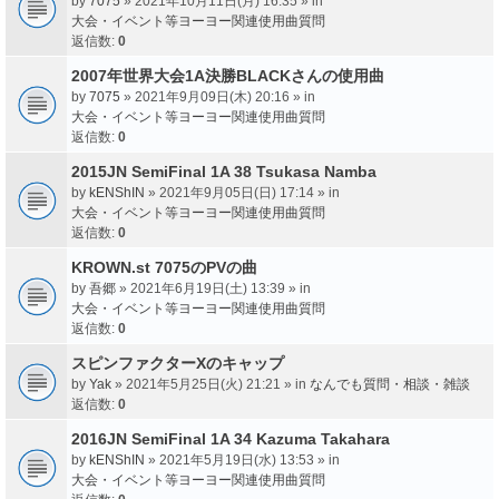
by
7075
» 2021年10月11日(月) 16:35 » in
大会・イベント等ヨーヨー関連使用曲質問
返信数:
0
2007年世界大会1A決勝BLACKさんの使用曲
by
7075
» 2021年9月09日(木) 20:16 » in
大会・イベント等ヨーヨー関連使用曲質問
返信数:
0
2015JN SemiFinal 1A 38 Tsukasa Namba
by
kENShIN
» 2021年9月05日(日) 17:14 » in
大会・イベント等ヨーヨー関連使用曲質問
返信数:
0
KROWN.st 7075のPVの曲
by
吾郷
» 2021年6月19日(土) 13:39 » in
大会・イベント等ヨーヨー関連使用曲質問
返信数:
0
スピンファクターXのキャップ
by
Yak
» 2021年5月25日(火) 21:21 » in
なんでも質問・相談・雑談
返信数:
0
2016JN SemiFinal 1A 34 Kazuma Takahara
by
kENShIN
» 2021年5月19日(水) 13:53 » in
大会・イベント等ヨーヨー関連使用曲質問