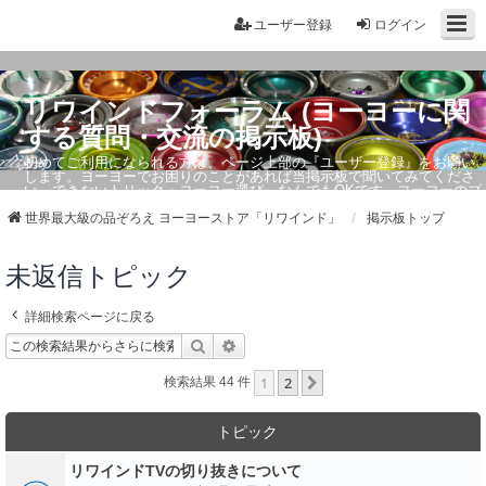
ユーザー登録
ログイン
リワインドフォーラム (ヨーヨーに関
する質問・交流の掲示板)
初めてご利用になられる方は、ページ上部の『ユーザー登録』をお願い
します。ヨーヨーでお困りのことがあれば当掲示板で聞いてみてくださ
い。できないトリック・ヨーヨー選び、なんでもOKです。ヨーヨーのプ
ロもお答えしています。
世界最大級の品ぞろえ ヨーヨーストア「リワインド」
掲示板トップ
未返信トピック
詳細検索ページに戻る
検索
詳細検索
1
2
次へ
検索結果 44 件
トピック
リワインドTVの切り抜きについて