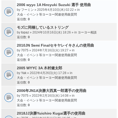
2006 wyyc 1A Hiroyuki Suzuki 選手 使用曲
by
フーミン
» 2025年4月10日(木) 02:22 » in
大会・イベント等ヨーヨー関連使用曲質問
返信数:
0
モズに同梱しているストリング
by
topaz
» 2024年10月16日(水) 18:26 » in
ヨーヨー相談
返信数:
0
2010JN Semi Finalセキヤレイキさんの使用曲
by
7075
» 2024年7月16日(火) 19:27 » in
大会・イベント等ヨーヨー関連使用曲質問
返信数:
0
2005 WYYC 3A 木村健太郎
by
Yak
» 2022年4月26日(火) 17:28 » in
大会・イベント等ヨーヨー関連使用曲質問
返信数:
0
2006年JN1A決勝大西真一郎選手の使用曲
by
7075
» 2022年2月16日(水) 14:08 » in
大会・イベント等ヨーヨー関連使用曲質問
返信数:
0
2018JJ決勝Yuichiro Kugai選手の使用曲