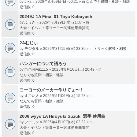
by
pika
» 2026年8月09日(日) 00:21 » in
なんでも質問・相談・雑談
返信数:
0
2024EJ 1A Final 01 Toya Kobayashi
by
ふうき
» 2026年7月29日(水) 21:37 » in
大会・イベント等ヨーヨー関連使用曲質問
返信数:
0
2Aむじぃ
by
デジタル
» 2026年3月15日(日) 23:30 » in
トリック解説・相談
返信数:
0
ハンガーについて語ろう
by
mimikkyu1115
» 2025年8月16日(土) 20:49 » in
なんでも質問・相談・雑談
返信数:
0
ヨーヨーのメーカー作りてぇ〜！
by
すごい人
» 2025年5月06日(火) 15:28 » in
なんでも質問・相談・雑談
返信数:
0
2006 wyyc 1A Hiroyuki Suzuki 選手 使用曲
by
フーミン
» 2025年4月10日(木) 02:22 » in
大会・イベント等ヨーヨー関連使用曲質問
返信数:
0