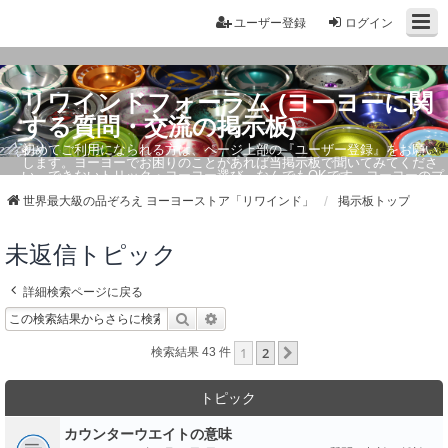
ユーザー登録
ログイン
リワインドフォーラム (ヨーヨーに関
する質問・交流の掲示板)
初めてご利用になられる方は、ページ上部の『ユーザー登録』をお願い
します。ヨーヨーでお困りのことがあれば当掲示板で聞いてみてくださ
い。できないトリック・ヨーヨー選び、なんでもOKです。ヨーヨーのプ
ロもお答えしています。
世界最大級の品ぞろえ ヨーヨーストア「リワインド」
掲示板トップ
未返信トピック
詳細検索ページに戻る
検索
詳細検索
1
2
次へ
検索結果 43 件
トピック
カウンターウエイトの意味