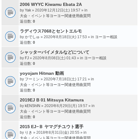
2006 WYYC Kiwamu Ebata 2A
by
Yak
» 2020年12月12日(土) 19:57 » in
大会・イベント等ヨーヨー関連使用曲質問
返信数:
0
ラディウス7068とセントエルモ
by
かでしゅ
» 2020年8月18日(火) 17:53 » in
ヨーヨー相談
返信数:
0
シャッターバイメタルなどについて
by
FJ
» 2020年8月08日(土) 01:43 » in
ヨーヨー相談
返信数:
0
yoyojam Hitman 動画
by
フーミン
» 2020年7月18日(土) 17:21 » in
大会・イベント等ヨーヨー関連使用曲質問
返信数:
0
2019EJ B 01 Mitsuya Kitamura
by
kENShIN
» 2020年6月29日(月) 19:57 » in
大会・イベント等ヨーヨー関連使用曲質問
返信数:
0
2015 EJ−Ｂ ヤマグチユウト選手
by
りき
» 2018年8月31日(金) 20:55 » in
大会・イベント等ヨーヨー関連使用曲質問