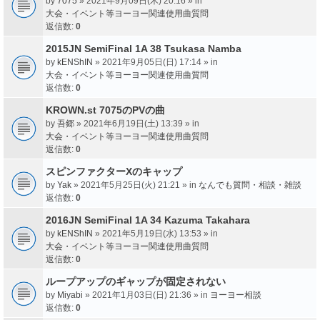
by
7075
» 2021年9月09日(木) 20:16 » in
大会・イベント等ヨーヨー関連使用曲質問
返信数:
0
2015JN SemiFinal 1A 38 Tsukasa Namba
by
kENShIN
» 2021年9月05日(日) 17:14 » in
大会・イベント等ヨーヨー関連使用曲質問
返信数:
0
KROWN.st 7075のPVの曲
by
吾郷
» 2021年6月19日(土) 13:39 » in
大会・イベント等ヨーヨー関連使用曲質問
返信数:
0
スピンファクターXのキャップ
by
Yak
» 2021年5月25日(火) 21:21 » in
なんでも質問・相談・雑談
返信数:
0
2016JN SemiFinal 1A 34 Kazuma Takahara
by
kENShIN
» 2021年5月19日(水) 13:53 » in
大会・イベント等ヨーヨー関連使用曲質問
返信数:
0
ループアップのギャップが固定されない
by
Miyabi
» 2021年1月03日(日) 21:36 » in
ヨーヨー相談
返信数:
0