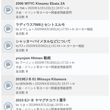
2006 WYYC Kiwamu Ebata 2A
by
Yak
» 2020年12月12日(土) 19:57 » in
大会・イベント等ヨーヨー関連使用曲質問
返信数:
0
ラディウス7068とセントエルモ
by
かでしゅ
» 2020年8月18日(火) 17:53 » in
ヨーヨー相談
返信数:
0
シャッターバイメタルなどについて
by
FJ
» 2020年8月08日(土) 01:43 » in
ヨーヨー相談
返信数:
0
yoyojam Hitman 動画
by
フーミン
» 2020年7月18日(土) 17:21 » in
大会・イベント等ヨーヨー関連使用曲質問
返信数:
0
2019EJ B 01 Mitsuya Kitamura
by
kENShIN
» 2020年6月29日(月) 19:57 » in
大会・イベント等ヨーヨー関連使用曲質問
返信数:
0
2015 EJ−Ｂ ヤマグチユウト選手
by
りき
» 2018年8月31日(金) 20:55 » in
大会・イベント等ヨーヨー関連使用曲質問