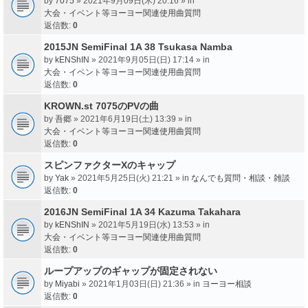
by
7075
» 2021年9月09日(木) 20:16 » in
大会・イベント等ヨーヨー関連使用曲質問
返信数:
0
2015JN SemiFinal 1A 38 Tsukasa Namba
by
kENShIN
» 2021年9月05日(日) 17:14 » in
大会・イベント等ヨーヨー関連使用曲質問
返信数:
0
KROWN.st 7075のPVの曲
by
吾郷
» 2021年6月19日(土) 13:39 » in
大会・イベント等ヨーヨー関連使用曲質問
返信数:
0
スピンファクターXのキャップ
by
Yak
» 2021年5月25日(火) 21:21 » in
なんでも質問・相談・雑談
返信数:
0
2016JN SemiFinal 1A 34 Kazuma Takahara
by
kENShIN
» 2021年5月19日(水) 13:53 » in
大会・イベント等ヨーヨー関連使用曲質問
返信数:
0
ループアップのギャップが固定されない
by
Miyabi
» 2021年1月03日(日) 21:36 » in
ヨーヨー相談
返信数:
0