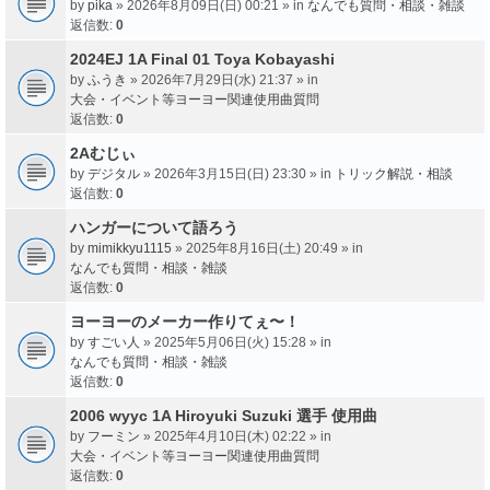
by
pika
» 2026年8月09日(日) 00:21 » in
なんでも質問・相談・雑談
返信数:
0
2024EJ 1A Final 01 Toya Kobayashi
by
ふうき
» 2026年7月29日(水) 21:37 » in
大会・イベント等ヨーヨー関連使用曲質問
返信数:
0
2Aむじぃ
by
デジタル
» 2026年3月15日(日) 23:30 » in
トリック解説・相談
返信数:
0
ハンガーについて語ろう
by
mimikkyu1115
» 2025年8月16日(土) 20:49 » in
なんでも質問・相談・雑談
返信数:
0
ヨーヨーのメーカー作りてぇ〜！
by
すごい人
» 2025年5月06日(火) 15:28 » in
なんでも質問・相談・雑談
返信数:
0
2006 wyyc 1A Hiroyuki Suzuki 選手 使用曲
by
フーミン
» 2025年4月10日(木) 02:22 » in
大会・イベント等ヨーヨー関連使用曲質問
返信数:
0