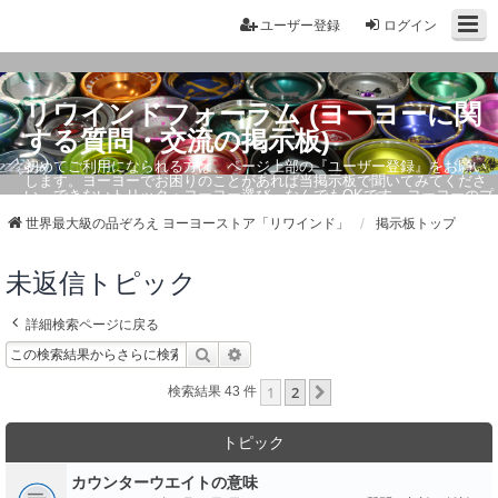
ユーザー登録
ログイン
リワインドフォーラム (ヨーヨーに関
する質問・交流の掲示板)
初めてご利用になられる方は、ページ上部の『ユーザー登録』をお願い
します。ヨーヨーでお困りのことがあれば当掲示板で聞いてみてくださ
い。できないトリック・ヨーヨー選び、なんでもOKです。ヨーヨーのプ
ロもお答えしています。
世界最大級の品ぞろえ ヨーヨーストア「リワインド」
掲示板トップ
未返信トピック
詳細検索ページに戻る
検索
詳細検索
1
2
次へ
検索結果 43 件
トピック
カウンターウエイトの意味