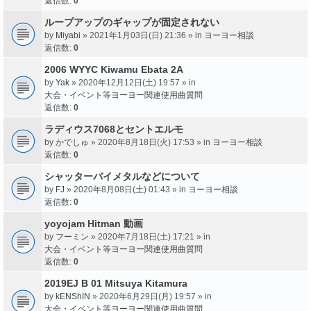
返信数:
0
ループアップのギャップが固定されない
by
Miyabi
» 2021年1月03日(日) 21:36 » in
ヨーヨー相談
返信数:
0
2006 WYYC Kiwamu Ebata 2A
by
Yak
» 2020年12月12日(土) 19:57 » in
大会・イベント等ヨーヨー関連使用曲質問
返信数:
0
ラディウス7068とセントエルモ
by
かでしゅ
» 2020年8月18日(火) 17:53 » in
ヨーヨー相談
返信数:
0
シャッターバイメタルなどについて
by
FJ
» 2020年8月08日(土) 01:43 » in
ヨーヨー相談
返信数:
0
yoyojam Hitman 動画
by
フーミン
» 2020年7月18日(土) 17:21 » in
大会・イベント等ヨーヨー関連使用曲質問
返信数:
0
2019EJ B 01 Mitsuya Kitamura
by
kENShIN
» 2020年6月29日(月) 19:57 » in
大会・イベント等ヨーヨー関連使用曲質問