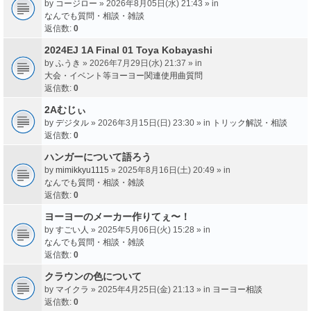
by
コージロー
» 2026年8月05日(水) 21:43 » in
なんでも質問・相談・雑談
返信数:
0
2024EJ 1A Final 01 Toya Kobayashi
by
ふうき
» 2026年7月29日(水) 21:37 » in
大会・イベント等ヨーヨー関連使用曲質問
返信数:
0
2Aむじぃ
by
デジタル
» 2026年3月15日(日) 23:30 » in
トリック解説・相談
返信数:
0
ハンガーについて語ろう
by
mimikkyu1115
» 2025年8月16日(土) 20:49 » in
なんでも質問・相談・雑談
返信数:
0
ヨーヨーのメーカー作りてぇ〜！
by
すごい人
» 2025年5月06日(火) 15:28 » in
なんでも質問・相談・雑談
返信数:
0
クラウンの色について
by
マイクラ
» 2025年4月25日(金) 21:13 » in
ヨーヨー相談
返信数:
0