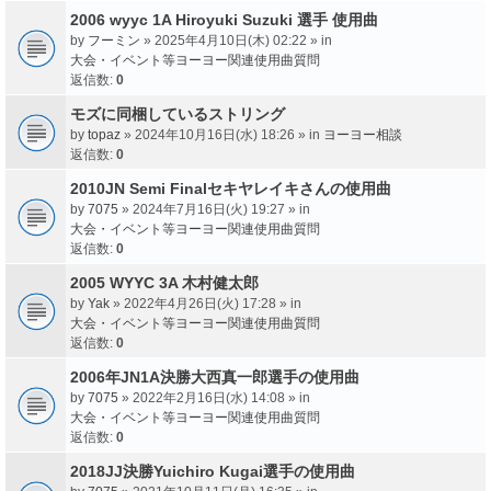
2006 wyyc 1A Hiroyuki Suzuki 選手 使用曲
by
フーミン
» 2025年4月10日(木) 02:22 » in
大会・イベント等ヨーヨー関連使用曲質問
返信数:
0
モズに同梱しているストリング
by
topaz
» 2024年10月16日(水) 18:26 » in
ヨーヨー相談
返信数:
0
2010JN Semi Finalセキヤレイキさんの使用曲
by
7075
» 2024年7月16日(火) 19:27 » in
大会・イベント等ヨーヨー関連使用曲質問
返信数:
0
2005 WYYC 3A 木村健太郎
by
Yak
» 2022年4月26日(火) 17:28 » in
大会・イベント等ヨーヨー関連使用曲質問
返信数:
0
2006年JN1A決勝大西真一郎選手の使用曲
by
7075
» 2022年2月16日(水) 14:08 » in
大会・イベント等ヨーヨー関連使用曲質問
返信数:
0
2018JJ決勝Yuichiro Kugai選手の使用曲