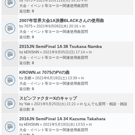
by
7075
» 2021年10月11日(月) 16:35 » in
大会・イベント等ヨーヨー関連使用曲質問
返信数:
0
2007年世界大会1A決勝BLACKさんの使用曲
by
7075
» 2021年9月09日(木) 20:16 » in
大会・イベント等ヨーヨー関連使用曲質問
返信数:
0
2015JN SemiFinal 1A 38 Tsukasa Namba
by
kENShIN
» 2021年9月05日(日) 17:14 » in
大会・イベント等ヨーヨー関連使用曲質問
返信数:
0
KROWN.st 7075のPVの曲
by
吾郷
» 2021年6月19日(土) 13:39 » in
大会・イベント等ヨーヨー関連使用曲質問
返信数:
0
スピンファクターXのキャップ
by
Yak
» 2021年5月25日(火) 21:21 » in
なんでも質問・相談・雑談
返信数:
0
2016JN SemiFinal 1A 34 Kazuma Takahara
by
kENShIN
» 2021年5月19日(水) 13:53 » in
大会・イベント等ヨーヨー関連使用曲質問