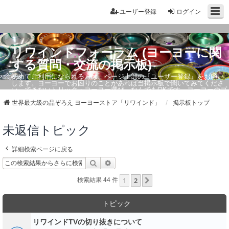
ユーザー登録
ログイン
リワインドフォーラム (ヨーヨーに関
する質問・交流の掲示板)
初めてご利用になられる方は、ページ上部の『ユーザー登録』をお願い
します。ヨーヨーでお困りのことがあれば当掲示板で聞いてみてくださ
い。できないトリック・ヨーヨー選び、なんでもOKです。ヨーヨーのプ
ロもお答えしています。
世界最大級の品ぞろえ ヨーヨーストア「リワインド」
掲示板トップ
未返信トピック
詳細検索ページに戻る
検索
詳細検索
1
2
次へ
検索結果 44 件
トピック
リワインドTVの切り抜きについて