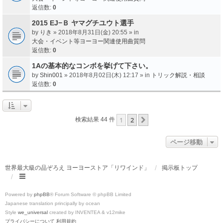
返信数:
0
2015 EJ−Ｂ ヤマグチユウト選手
by
りき
» 2018年8月31日(金) 20:55 » in
大会・イベント等ヨーヨー関連使用曲質問
返信数:
0
1Aの基本的なコンボを挙げて下さい。
by
Shin001
» 2018年8月02日(木) 12:17 » in
トリック解説・相談
返信数:
0
1
2
次へ
検索結果 44 件
ページ移動
世界最大級の品ぞろえ ヨーヨーストア「リワインド」
掲示板トップ
Powered by
phpBB
® Forum Software © phpBB Limited
Japanese translation principally by ocean
Style
we_universal
created by INVENTEA & v12mike
プライバシーについて
利用規約