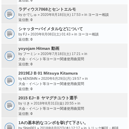
返信数:
0
ラディウス7068とセントエルモ
by
かでしゅ
» 2020年8月18日(火) 17:53 » in
ヨーヨー相談
返信数:
0
シャッターバイメタルなどについて
by
FJ
» 2020年8月08日(土) 01:43 » in
ヨーヨー相談
返信数:
0
yoyojam Hitman 動画
by
フーミン
» 2020年7月18日(土) 17:21 » in
大会・イベント等ヨーヨー関連使用曲質問
返信数:
0
2019EJ B 01 Mitsuya Kitamura
by
kENShIN
» 2020年6月29日(月) 19:57 » in
大会・イベント等ヨーヨー関連使用曲質問
返信数:
0
2015 EJ−Ｂ ヤマグチユウト選手
by
りき
» 2018年8月31日(金) 20:55 » in
大会・イベント等ヨーヨー関連使用曲質問
返信数:
0
1Aの基本的なコンボを挙げて下さい。
by
Shin001
» 2018年8月02日(木) 12:17 » in
トリック解説・相談