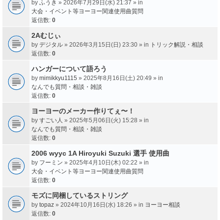
by
ふうき
» 2026年7月29日(水) 21:37 » in
大会・イベント等ヨーヨー関連使用曲質問
返信数:
0
2Aむじぃ
by
デジタル
» 2026年3月15日(日) 23:30 » in
トリック解説・相談
返信数:
0
ハンガーについて語ろう
by
mimikkyu1115
» 2025年8月16日(土) 20:49 » in
なんでも質問・相談・雑談
返信数:
0
ヨーヨーのメーカー作りてぇ〜！
by
すごい人
» 2025年5月06日(火) 15:28 » in
なんでも質問・相談・雑談
返信数:
0
2006 wyyc 1A Hiroyuki Suzuki 選手 使用曲
by
フーミン
» 2025年4月10日(木) 02:22 » in
大会・イベント等ヨーヨー関連使用曲質問
返信数:
0
モズに同梱しているストリング
by
topaz
» 2024年10月16日(水) 18:26 » in
ヨーヨー相談
返信数:
0