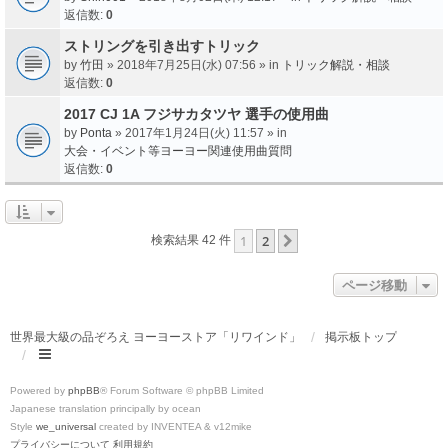
返信数:
0
ストリングを引き出すトリック
by
竹田
» 2018年7月25日(水) 07:56 » in
トリック解説・相談
返信数:
0
2017 CJ 1A フジサカタツヤ 選手の使用曲
by
Ponta
» 2017年1月24日(火) 11:57 » in
大会・イベント等ヨーヨー関連使用曲質問
返信数:
0
1
2
次へ
検索結果 42 件
ページ移動
世界最大級の品ぞろえ ヨーヨーストア「リワインド」
掲示板トップ
Powered by
phpBB
® Forum Software © phpBB Limited
Japanese translation principally by ocean
Style
we_universal
created by INVENTEA & v12mike
プライバシーについて
利用規約