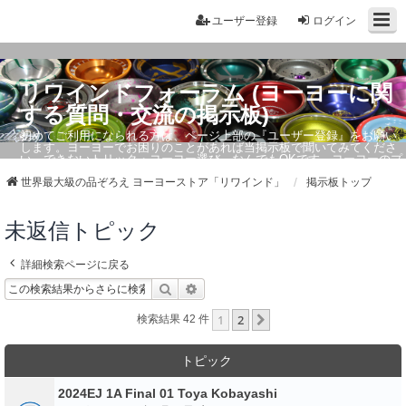
ユーザー登録
ログイン
リワインドフォーラム (ヨーヨーに関
する質問・交流の掲示板)
初めてご利用になられる方は、ページ上部の『ユーザー登録』をお願い
します。ヨーヨーでお困りのことがあれば当掲示板で聞いてみてくださ
い。できないトリック・ヨーヨー選び、なんでもOKです。ヨーヨーのプ
ロもお答えしています。
世界最大級の品ぞろえ ヨーヨーストア「リワインド」
掲示板トップ
未返信トピック
詳細検索ページに戻る
検索
詳細検索
1
2
次へ
検索結果 42 件
トピック
2024EJ 1A Final 01 Toya Kobayashi