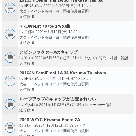
by
kENShIN
» 2021年9月05日(日) 17:14 » in
大会・イベント等ヨーヨー関連使用曲質問
返信数:
0
KROWN.st 7075のPVの曲
by
吾郷
» 2021年6月19日(土) 13:39 » in
大会・イベント等ヨーヨー関連使用曲質問
返信数:
0
スピンファクターXのキャップ
by
Yak
» 2021年5月25日(火) 21:21 » in
なんでも質問・相談・雑談
返信数:
0
2016JN SemiFinal 1A 34 Kazuma Takahara
by
kENShIN
» 2021年5月19日(水) 13:53 » in
大会・イベント等ヨーヨー関連使用曲質問
返信数:
0
ループアップのギャップが固定されない
by
Miyabi
» 2021年1月03日(日) 21:36 » in
ヨーヨー相談
返信数:
0
2006 WYYC Kiwamu Ebata 2A
by
Yak
» 2020年12月12日(土) 19:57 » in
大会・イベント等ヨーヨー関連使用曲質問