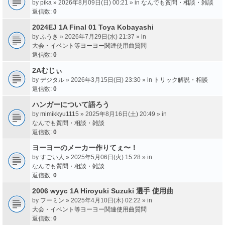
by
pika
» 2026年8月09日(日) 00:21 » in
なんでも質問・相談・雑談
返信数:
0
2024EJ 1A Final 01 Toya Kobayashi
by
ふうき
» 2026年7月29日(水) 21:37 » in
大会・イベント等ヨーヨー関連使用曲質問
返信数:
0
2Aむじぃ
by
デジタル
» 2026年3月15日(日) 23:30 » in
トリック解説・相談
返信数:
0
ハンガーについて語ろう
by
mimikkyu1115
» 2025年8月16日(土) 20:49 » in
なんでも質問・相談・雑談
返信数:
0
ヨーヨーのメーカー作りてぇ〜！
by
すごい人
» 2025年5月06日(火) 15:28 » in
なんでも質問・相談・雑談
返信数:
0
2006 wyyc 1A Hiroyuki Suzuki 選手 使用曲
by
フーミン
» 2025年4月10日(木) 02:22 » in
大会・イベント等ヨーヨー関連使用曲質問
返信数:
0