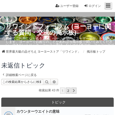
ユーザー登録
ログイン
リワインドフォーラム (ヨーヨーに関
する質問・交流の掲示板)
初めてご利用になられる方は、ページ上部の『ユーザー登録』をお願い
します。ヨーヨーでお困りのことがあれば当掲示板で聞いてみてくださ
い。できないトリック・ヨーヨー選び、なんでもOKです。ヨーヨーのプ
ロもお答えしています。
世界最大級の品ぞろえ ヨーヨーストア「リワインド」
掲示板トップ
未返信トピック
詳細検索ページに戻る
検索
詳細検索
1
2
次へ
検索結果 43 件
トピック
カウンターウエイトの意味