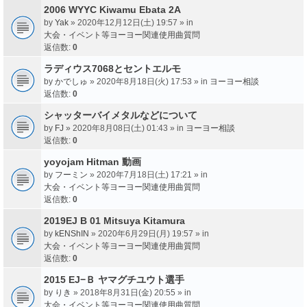
2006 WYYC Kiwamu Ebata 2A
by
Yak
» 2020年12月12日(土) 19:57 » in
大会・イベント等ヨーヨー関連使用曲質問
返信数:
0
ラディウス7068とセントエルモ
by
かでしゅ
» 2020年8月18日(火) 17:53 » in
ヨーヨー相談
返信数:
0
シャッターバイメタルなどについて
by
FJ
» 2020年8月08日(土) 01:43 » in
ヨーヨー相談
返信数:
0
yoyojam Hitman 動画
by
フーミン
» 2020年7月18日(土) 17:21 » in
大会・イベント等ヨーヨー関連使用曲質問
返信数:
0
2019EJ B 01 Mitsuya Kitamura
by
kENShIN
» 2020年6月29日(月) 19:57 » in
大会・イベント等ヨーヨー関連使用曲質問
返信数:
0
2015 EJ−Ｂ ヤマグチユウト選手
by
りき
» 2018年8月31日(金) 20:55 » in
大会・イベント等ヨーヨー関連使用曲質問