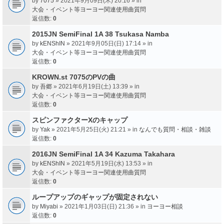
by
7075
» 2021年9月09日(木) 20:16 » in
大会・イベント等ヨーヨー関連使用曲質問
返信数:
0
2015JN SemiFinal 1A 38 Tsukasa Namba
by
kENShIN
» 2021年9月05日(日) 17:14 » in
大会・イベント等ヨーヨー関連使用曲質問
返信数:
0
KROWN.st 7075のPVの曲
by
吾郷
» 2021年6月19日(土) 13:39 » in
大会・イベント等ヨーヨー関連使用曲質問
返信数:
0
スピンファクターXのキャップ
by
Yak
» 2021年5月25日(火) 21:21 » in
なんでも質問・相談・雑談
返信数:
0
2016JN SemiFinal 1A 34 Kazuma Takahara
by
kENShIN
» 2021年5月19日(水) 13:53 » in
大会・イベント等ヨーヨー関連使用曲質問
返信数:
0
ループアップのギャップが固定されない
by
Miyabi
» 2021年1月03日(日) 21:36 » in
ヨーヨー相談
返信数:
0