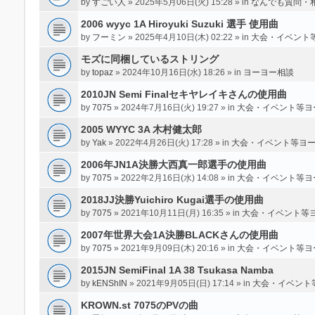
by
すごい人
» 2025年5月06日(火) 15:28 » in
なんでも質問・
2006 wyyc 1A Hiroyuki Suzuki 選手 使用曲
by
フーミン
» 2025年4月10日(木) 02:22 » in
大会・イベント
モズに同梱しているストリング
by
topaz
» 2024年10月16日(水) 18:26 » in
ヨーヨー相談
2010JN Semi Finalセキヤレイキさんの使用曲
by
7075
» 2024年7月16日(火) 19:27 » in
大会・イベント等ヨ
2005 WYYC 3A 木村健太郎
by
Yak
» 2022年4月26日(火) 17:28 » in
大会・イベント等ヨ
2006年JN1A決勝大西真一郎選手の使用曲
by
7075
» 2022年2月16日(水) 14:08 » in
大会・イベント等ヨ
2018JJ決勝Yuichiro Kugai選手の使用曲
by
7075
» 2021年10月11日(月) 16:35 » in
大会・イベント等
2007年世界大会1A決勝BLACKさんの使用曲
by
7075
» 2021年9月09日(木) 20:16 » in
大会・イベント等ヨ
2015JN SemiFinal 1A 38 Tsukasa Namba
by
kENShIN
» 2021年9月05日(日) 17:14 » in
大会・イベント
KROWN.st 7075のPVの曲