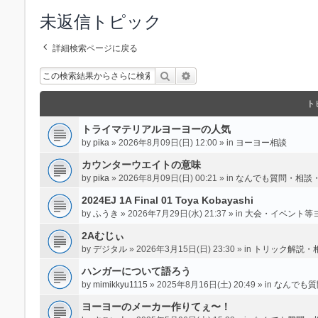
未返信トピック
詳細検索ページに戻る
検索
詳細検索
ト
トライマテリアルヨーヨーの人気
by
pika
» 2026年8月09日(日) 12:00 » in
ヨーヨー相談
カウンターウエイトの意味
by
pika
» 2026年8月09日(日) 00:21 » in
なんでも質問・相談
2024EJ 1A Final 01 Toya Kobayashi
by
ふうき
» 2026年7月29日(水) 21:37 » in
大会・イベント等
2Aむじぃ
by
デジタル
» 2026年3月15日(日) 23:30 » in
トリック解説・
ハンガーについて語ろう
by
mimikkyu1115
» 2025年8月16日(土) 20:49 » in
なんでも質
ヨーヨーのメーカー作りてぇ〜！