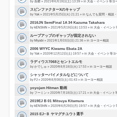
by
吾郷
» 2021年6月19日(土) 13:39 » in
大会・イベント等ヨ
スピンファクターXのキャップ
by
Yak
» 2021年5月25日(火) 21:21 » in
なんでも質問・相談
2016JN SemiFinal 1A 34 Kazuma Takahara
by
kENShIN
» 2021年5月19日(水) 13:53 » in
大会・イベント
ループアップのギャップが固定されない
by
Miyabi
» 2021年1月03日(日) 21:36 » in
ヨーヨー相談
2006 WYYC Kiwamu Ebata 2A
by
Yak
» 2020年12月12日(土) 19:57 » in
大会・イベント等ヨ
ラディウス7068とセントエルモ
by
かでしゅ
» 2020年8月18日(火) 17:53 » in
ヨーヨー相談
シャッターバイメタルなどについて
by
FJ
» 2020年8月08日(土) 01:43 » in
ヨーヨー相談
yoyojam Hitman 動画
by
フーミン
» 2020年7月18日(土) 17:21 » in
大会・イベント
2019EJ B 01 Mitsuya Kitamura
by
kENShIN
» 2020年6月29日(月) 19:57 » in
大会・イベント
2015 EJ−Ｂ ヤマグチユウト選手