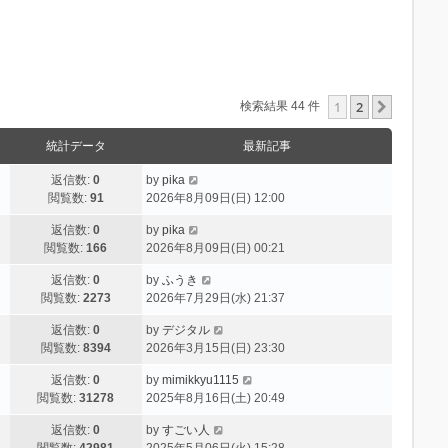
1
2
次へ
検索結果 44 件
統計データ
最新記事
返信数:
0
by
pika
閲覧数:
91
2026年8月09日(日) 12:00
返信数:
0
by
pika
閲覧数:
166
2026年8月09日(日) 00:21
返信数:
0
by
ふうき
閲覧数:
2273
2026年7月29日(水) 21:37
返信数:
0
by
デジタル
閲覧数:
8394
2026年3月15日(日) 23:30
返信数:
0
by
mimikkyu1115
閲覧数:
31278
2025年8月16日(土) 20:49
返信数:
0
by
すごい人
閲覧数:
42981
2025年5月06日(火) 15:28