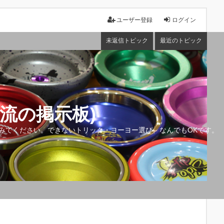
ユーザー登録
ログイン
未返信トピック
最近のトピック
流の掲示板)
みてください。できないトリック・ヨーヨー選び、なんでもOKです。