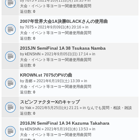
by
7075
» 2021年10月11日(月) 16:35 » in
大会・イベント等ヨーヨー関連使用曲質問
返信数:
0
2007年世界大会1A決勝BLACKさんの使用曲
by
7075
» 2021年9月09日(木) 20:16 » in
大会・イベント等ヨーヨー関連使用曲質問
返信数:
0
2015JN SemiFinal 1A 38 Tsukasa Namba
by
kENShIN
» 2021年9月05日(日) 17:14 » in
大会・イベント等ヨーヨー関連使用曲質問
返信数:
0
KROWN.st 7075のPVの曲
by
吾郷
» 2021年6月19日(土) 13:39 » in
大会・イベント等ヨーヨー関連使用曲質問
返信数:
0
スピンファクターXのキャップ
by
Yak
» 2021年5月25日(火) 21:21 » in
なんでも質問・相談・雑談
返信数:
0
2016JN SemiFinal 1A 34 Kazuma Takahara
by
kENShIN
» 2021年5月19日(水) 13:53 » in
大会・イベント等ヨーヨー関連使用曲質問