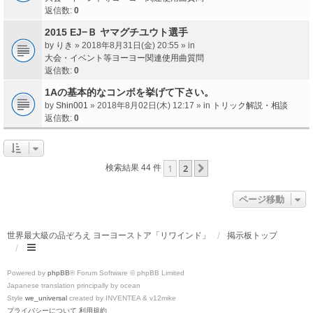
返信数:
0
2015 EJ−Ｂ ヤマグチユウト選手
by
りき
» 2018年8月31日(金) 20:55 » in
大会・イベント等ヨーヨー関連使用曲質問
返信数:
0
1Aの基本的なコンボを挙げて下さい。
by
Shin001
» 2018年8月02日(木) 12:17 » in
トリック解説・相談
返信数:
0
1
2
次へ
検索結果 44 件
ページ移動
世界最大級の品ぞろえ ヨーヨーストア「リワインド」
掲示板トップ
Powered by
phpBB
® Forum Software © phpBB Limited
Japanese translation principally by ocean
Style
we_universal
created by INVENTEA & v12mike
プライバシーについて
利用規約