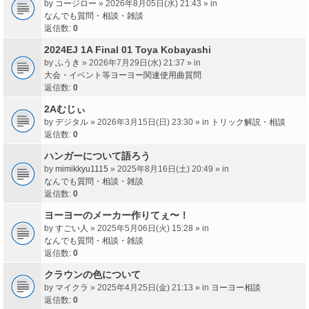
by
コージロー
» 2026年8月05日(水) 21:43 » in
なんでも質問・相談・雑談
返信数:
0
2024EJ 1A Final 01 Toya Kobayashi
by
ふうき
» 2026年7月29日(水) 21:37 » in
大会・イベント等ヨーヨー関連使用曲質問
返信数:
0
2Aむじぃ
by
デジタル
» 2026年3月15日(日) 23:30 » in
トリック解説・相談
返信数:
0
ハンガーについて語ろう
by
mimikkyu1115
» 2025年8月16日(土) 20:49 » in
なんでも質問・相談・雑談
返信数:
0
ヨーヨーのメーカー作りてぇ〜！
by
すごい人
» 2025年5月06日(火) 15:28 » in
なんでも質問・相談・雑談
返信数:
0
クラウンの色について
by
マイクラ
» 2025年4月25日(金) 21:13 » in
ヨーヨー相談
返信数:
0