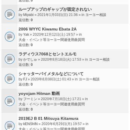
返信数:
0
ループアップのギャップが固定されない
by
Miyabi
» 2021年1月03日(日) 21:36 » in
ヨーヨー相談
返信数:
0
2006 WYYC Kiwamu Ebata 2A
by
Yak
» 2020年12月12日(土) 19:57 » in
大会・イベント等ヨーヨー関連使用曲質問
返信数:
0
ラディウス7068とセントエルモ
by
かでしゅ
» 2020年8月18日(火) 17:53 » in
ヨーヨー相談
返信数:
0
シャッターバイメタルなどについて
by
FJ
» 2020年8月08日(土) 01:43 » in
ヨーヨー相談
返信数:
0
yoyojam Hitman 動画
by
フーミン
» 2020年7月18日(土) 17:21 » in
大会・イベント等ヨーヨー関連使用曲質問
返信数:
0
2019EJ B 01 Mitsuya Kitamura
by
kENShIN
» 2020年6月29日(月) 19:57 » in
大会・イベント等ヨーヨー関連使用曲質問