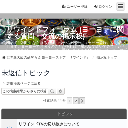
ユーザー登録
ログイン
リワインドフォーラム (ヨーヨーに関
する質問・交流の掲示板)
初めてご利用になられる方は、ページ上部の『ユーザー登録』をお願い
します。ヨーヨーでお困りのことがあれば当掲示板で聞いてみてくださ
い。できないトリック・ヨーヨー選び、なんでもOKです。ヨーヨーのプ
ロもお答えしています。
世界最大級の品ぞろえ ヨーヨーストア「リワインド」
掲示板トップ
未返信トピック
詳細検索ページに戻る
検索
詳細検索
1
2
次へ
検索結果 44 件
トピック
リワインドTVの切り抜きについて