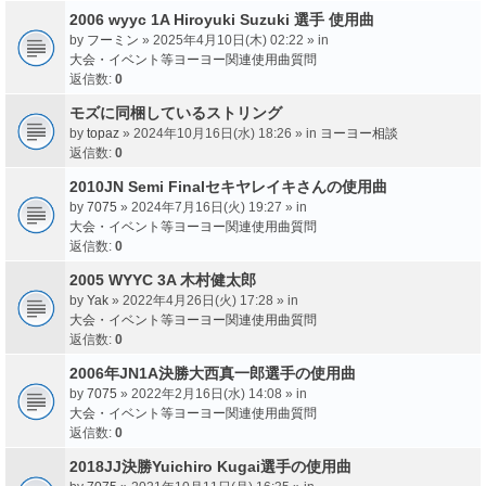
2006 wyyc 1A Hiroyuki Suzuki 選手 使用曲
by
フーミン
» 2025年4月10日(木) 02:22 » in
大会・イベント等ヨーヨー関連使用曲質問
返信数:
0
モズに同梱しているストリング
by
topaz
» 2024年10月16日(水) 18:26 » in
ヨーヨー相談
返信数:
0
2010JN Semi Finalセキヤレイキさんの使用曲
by
7075
» 2024年7月16日(火) 19:27 » in
大会・イベント等ヨーヨー関連使用曲質問
返信数:
0
2005 WYYC 3A 木村健太郎
by
Yak
» 2022年4月26日(火) 17:28 » in
大会・イベント等ヨーヨー関連使用曲質問
返信数:
0
2006年JN1A決勝大西真一郎選手の使用曲
by
7075
» 2022年2月16日(水) 14:08 » in
大会・イベント等ヨーヨー関連使用曲質問
返信数:
0
2018JJ決勝Yuichiro Kugai選手の使用曲