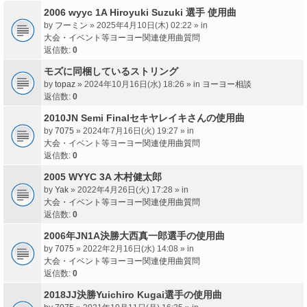
2006 wyyc 1A Hiroyuki Suzuki 選手 使用曲
by
フーミン
» 2025年4月10日(木) 02:22 » in
大会・イベント等ヨーヨー関連使用曲質問
返信数:
0
モズに同梱しているストリング
by
topaz
» 2024年10月16日(水) 18:26 » in
ヨーヨー相談
返信数:
0
2010JN Semi Finalセキヤレイキさんの使用曲
by
7075
» 2024年7月16日(火) 19:27 » in
大会・イベント等ヨーヨー関連使用曲質問
返信数:
0
2005 WYYC 3A 木村健太郎
by
Yak
» 2022年4月26日(火) 17:28 » in
大会・イベント等ヨーヨー関連使用曲質問
返信数:
0
2006年JN1A決勝大西真一郎選手の使用曲
by
7075
» 2022年2月16日(水) 14:08 » in
大会・イベント等ヨーヨー関連使用曲質問
返信数:
0
2018JJ決勝Yuichiro Kugai選手の使用曲