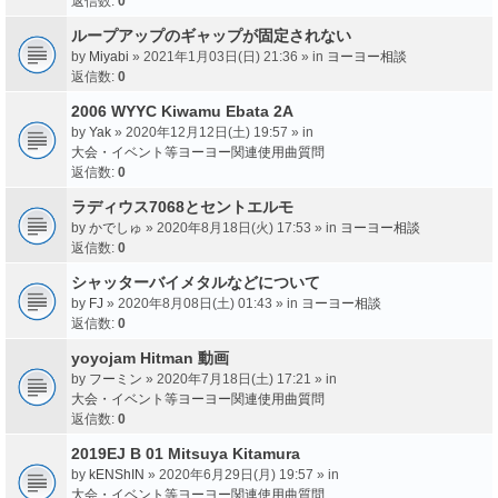
返信数:
0
ループアップのギャップが固定されない
by
Miyabi
» 2021年1月03日(日) 21:36 » in
ヨーヨー相談
返信数:
0
2006 WYYC Kiwamu Ebata 2A
by
Yak
» 2020年12月12日(土) 19:57 » in
大会・イベント等ヨーヨー関連使用曲質問
返信数:
0
ラディウス7068とセントエルモ
by
かでしゅ
» 2020年8月18日(火) 17:53 » in
ヨーヨー相談
返信数:
0
シャッターバイメタルなどについて
by
FJ
» 2020年8月08日(土) 01:43 » in
ヨーヨー相談
返信数:
0
yoyojam Hitman 動画
by
フーミン
» 2020年7月18日(土) 17:21 » in
大会・イベント等ヨーヨー関連使用曲質問
返信数:
0
2019EJ B 01 Mitsuya Kitamura
by
kENShIN
» 2020年6月29日(月) 19:57 » in
大会・イベント等ヨーヨー関連使用曲質問