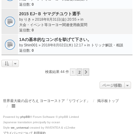
返信数:
0
2015 EJ−Ｂ ヤマグチユウト選手
by
りき
» 2018年8月31日(金) 20:55 » in
大会・イベント等ヨーヨー関連使用曲質問
返信数:
0
1Aの基本的なコンボを挙げて下さい。
by
Shin001
» 2018年8月02日(木) 12:17 » in
トリック解説・相談
返信数:
0
1
2
次へ
検索結果 44 件
ページ移動
世界最大級の品ぞろえ ヨーヨーストア「リワインド」
掲示板トップ
Powered by
phpBB
® Forum Software © phpBB Limited
Japanese translation principally by ocean
Style
we_universal
created by INVENTEA & v12mike
プライバシーについて
利用規約