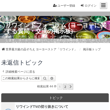
ユーザー登録
ログイン
リワインドフォーラム (ヨーヨーに関
する質問・交流の掲示板)
初めてご利用になられる方は、ページ上部の『ユーザー登録』をお願い
します。ヨーヨーでお困りのことがあれば当掲示板で聞いてみてくださ
い。できないトリック・ヨーヨー選び、なんでもOKです。ヨーヨーのプ
ロもお答えしています。
世界最大級の品ぞろえ ヨーヨーストア「リワインド」
掲示板トップ
未返信トピック
詳細検索ページに戻る
検索
詳細検索
1
2
次へ
検索結果 44 件
トピック
リワインドTVの切り抜きについて