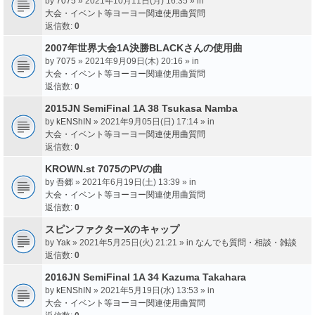
by
7075
» 2021年10月11日(月) 16:35 » in
大会・イベント等ヨーヨー関連使用曲質問
返信数:
0
2007年世界大会1A決勝BLACKさんの使用曲
by
7075
» 2021年9月09日(木) 20:16 » in
大会・イベント等ヨーヨー関連使用曲質問
返信数:
0
2015JN SemiFinal 1A 38 Tsukasa Namba
by
kENShIN
» 2021年9月05日(日) 17:14 » in
大会・イベント等ヨーヨー関連使用曲質問
返信数:
0
KROWN.st 7075のPVの曲
by
吾郷
» 2021年6月19日(土) 13:39 » in
大会・イベント等ヨーヨー関連使用曲質問
返信数:
0
スピンファクターXのキャップ
by
Yak
» 2021年5月25日(火) 21:21 » in
なんでも質問・相談・雑談
返信数:
0
2016JN SemiFinal 1A 34 Kazuma Takahara
by
kENShIN
» 2021年5月19日(水) 13:53 » in
大会・イベント等ヨーヨー関連使用曲質問