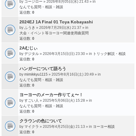
by
コージロー
» 2026年8月05日(水) 21:43 » in
なんでも質問・相談・雑談
返信数:
0
2024EJ 1A Final 01 Toya Kobayashi
by
ふうき
» 2026年7月29日(水) 21:37 » in
大会・イベント等ヨーヨー関連使用曲質問
返信数:
0
2Aむじぃ
by
デジタル
» 2026年3月15日(日) 23:30 » in
トリック解説・相談
返信数:
0
ハンガーについて語ろう
by
mimikkyu1115
» 2025年8月16日(土) 20:49 » in
なんでも質問・相談・雑談
返信数:
0
ヨーヨーのメーカー作りてぇ〜！
by
すごい人
» 2025年5月06日(火) 15:28 » in
なんでも質問・相談・雑談
返信数:
0
クラウンの色について
by
マイクラ
» 2025年4月25日(金) 21:13 » in
ヨーヨー相談
返信数:
0