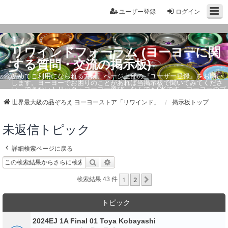
ユーザー登録
ログイン
リワインドフォーラム (ヨーヨーに関
する質問・交流の掲示板)
初めてご利用になられる方は、ページ上部の『ユーザー登録』をお願い
します。ヨーヨーでお困りのことがあれば当掲示板で聞いてみてくださ
い。できないトリック・ヨーヨー選び、なんでもOKです。ヨーヨーのプ
ロもお答えしています。
世界最大級の品ぞろえ ヨーヨーストア「リワインド」
掲示板トップ
未返信トピック
詳細検索ページに戻る
検索
詳細検索
1
2
次へ
検索結果 43 件
トピック
2024EJ 1A Final 01 Toya Kobayashi