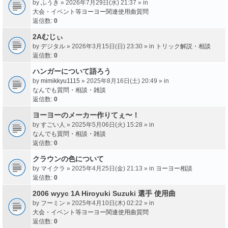
by
ふうき
» 2026年7月29日(水) 21:37 » in
大会・イベント等ヨーヨー関連使用曲質問
返信数:
0
2Aむじぃ
by
デジタル
» 2026年3月15日(日) 23:30 » in
トリック解説・相談
返信数:
0
ハンガーについて語ろう
by
mimikkyu1115
» 2025年8月16日(土) 20:49 » in
なんでも質問・相談・雑談
返信数:
0
ヨーヨーのメーカー作りてぇ〜！
by
すごい人
» 2025年5月06日(火) 15:28 » in
なんでも質問・相談・雑談
返信数:
0
クラウンの色について
by
マイクラ
» 2025年4月25日(金) 21:13 » in
ヨーヨー相談
返信数:
0
2006 wyyc 1A Hiroyuki Suzuki 選手 使用曲
by
フーミン
» 2025年4月10日(木) 02:22 » in
大会・イベント等ヨーヨー関連使用曲質問
返信数:
0