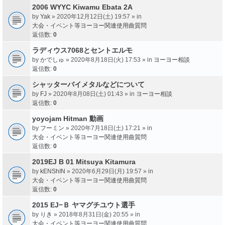
2006 WYYC Kiwamu Ebata 2A
by
Yak
» 2020年12月12日(土) 19:57 » in
大会・イベント等ヨーヨー関連使用曲質問
返信数:
0
ラディウス7068とセントエルモ
by
かでしゅ
» 2020年8月18日(火) 17:53 » in
ヨーヨー相談
返信数:
0
シャッターバイメタルなどについて
by
FJ
» 2020年8月08日(土) 01:43 » in
ヨーヨー相談
返信数:
0
yoyojam Hitman 動画
by
フーミン
» 2020年7月18日(土) 17:21 » in
大会・イベント等ヨーヨー関連使用曲質問
返信数:
0
2019EJ B 01 Mitsuya Kitamura
by
kENShIN
» 2020年6月29日(月) 19:57 » in
大会・イベント等ヨーヨー関連使用曲質問
返信数:
0
2015 EJ−Ｂ ヤマグチユウト選手
by
りき
» 2018年8月31日(金) 20:55 » in
大会・イベント等ヨーヨー関連使用曲質問