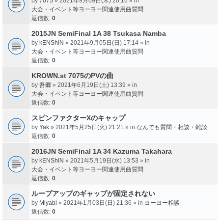
by
7075
» 2021年9月09日(木) 20:16 » in
大会・イベント等ヨーヨー関連使用曲質問
返信数:
0
2015JN SemiFinal 1A 38 Tsukasa Namba
by
kENShIN
» 2021年9月05日(日) 17:14 » in
大会・イベント等ヨーヨー関連使用曲質問
返信数:
0
KROWN.st 7075のPVの曲
by
吾郷
» 2021年6月19日(土) 13:39 » in
大会・イベント等ヨーヨー関連使用曲質問
返信数:
0
スピンファクターXのキャップ
by
Yak
» 2021年5月25日(火) 21:21 » in
なんでも質問・相談・雑談
返信数:
0
2016JN SemiFinal 1A 34 Kazuma Takahara
by
kENShIN
» 2021年5月19日(水) 13:53 » in
大会・イベント等ヨーヨー関連使用曲質問
返信数:
0
ループアップのギャップが固定されない
by
Miyabi
» 2021年1月03日(日) 21:36 » in
ヨーヨー相談
返信数:
0