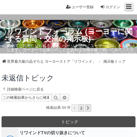
ユーザー登録
ログイン
リワインドフォーラム (ヨーヨーに関
する質問・交流の掲示板)
初めてご利用になられる方は、ページ上部の『ユーザー登録』をお願い
します。ヨーヨーでお困りのことがあれば当掲示板で聞いてみてくださ
い。できないトリック・ヨーヨー選び、なんでもOKです。ヨーヨーのプ
ロもお答えしています。
世界最大級の品ぞろえ ヨーヨーストア「リワインド」
掲示板トップ
未返信トピック
詳細検索ページに戻る
検索
詳細検索
1
2
次へ
検索結果 44 件
トピック
リワインドTVの切り抜きについて