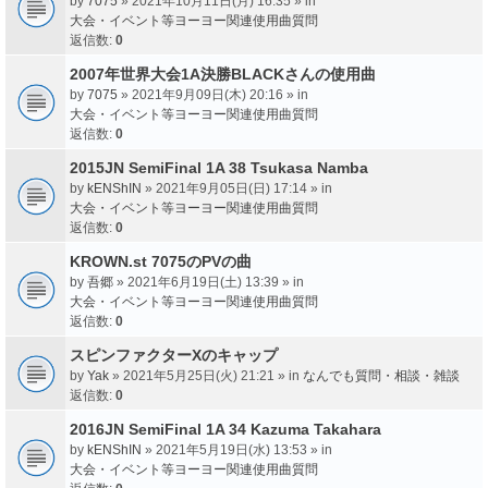
by
7075
» 2021年10月11日(月) 16:35 » in
大会・イベント等ヨーヨー関連使用曲質問
返信数:
0
2007年世界大会1A決勝BLACKさんの使用曲
by
7075
» 2021年9月09日(木) 20:16 » in
大会・イベント等ヨーヨー関連使用曲質問
返信数:
0
2015JN SemiFinal 1A 38 Tsukasa Namba
by
kENShIN
» 2021年9月05日(日) 17:14 » in
大会・イベント等ヨーヨー関連使用曲質問
返信数:
0
KROWN.st 7075のPVの曲
by
吾郷
» 2021年6月19日(土) 13:39 » in
大会・イベント等ヨーヨー関連使用曲質問
返信数:
0
スピンファクターXのキャップ
by
Yak
» 2021年5月25日(火) 21:21 » in
なんでも質問・相談・雑談
返信数:
0
2016JN SemiFinal 1A 34 Kazuma Takahara
by
kENShIN
» 2021年5月19日(水) 13:53 » in
大会・イベント等ヨーヨー関連使用曲質問