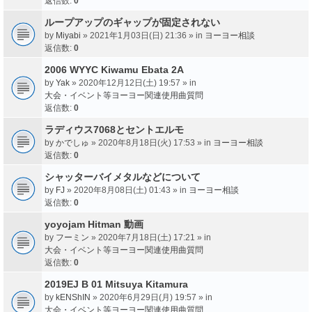
返信数:
0
ループアップのギャップが固定されない
by
Miyabi
» 2021年1月03日(日) 21:36 » in
ヨーヨー相談
返信数:
0
2006 WYYC Kiwamu Ebata 2A
by
Yak
» 2020年12月12日(土) 19:57 » in
大会・イベント等ヨーヨー関連使用曲質問
返信数:
0
ラディウス7068とセントエルモ
by
かでしゅ
» 2020年8月18日(火) 17:53 » in
ヨーヨー相談
返信数:
0
シャッターバイメタルなどについて
by
FJ
» 2020年8月08日(土) 01:43 » in
ヨーヨー相談
返信数:
0
yoyojam Hitman 動画
by
フーミン
» 2020年7月18日(土) 17:21 » in
大会・イベント等ヨーヨー関連使用曲質問
返信数:
0
2019EJ B 01 Mitsuya Kitamura
by
kENShIN
» 2020年6月29日(月) 19:57 » in
大会・イベント等ヨーヨー関連使用曲質問