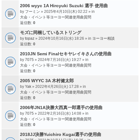
2006 wyyc 1A Hiroyuki Suzuki 選手 使用曲
by
フーミン
» 2025年4月10日(木) 02:22 » in
大会・イベント等ヨーヨー関連使用曲質問
返信数:
0
モズに同梱しているストリング
by
topaz
» 2024年10月16日(水) 18:26 » in
ヨーヨー相談
返信数:
0
2010JN Semi Finalセキヤレイキさんの使用曲
by
7075
» 2024年7月16日(火) 19:27 » in
大会・イベント等ヨーヨー関連使用曲質問
返信数:
0
2005 WYYC 3A 木村健太郎
by
Yak
» 2022年4月26日(火) 17:28 » in
大会・イベント等ヨーヨー関連使用曲質問
返信数:
0
2006年JN1A決勝大西真一郎選手の使用曲
by
7075
» 2022年2月16日(水) 14:08 » in
大会・イベント等ヨーヨー関連使用曲質問
返信数:
0
2018JJ決勝Yuichiro Kugai選手の使用曲