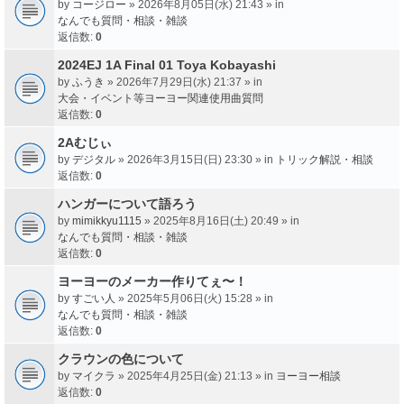
by
コージロー
» 2026年8月05日(水) 21:43 » in
なんでも質問・相談・雑談
返信数:
0
2024EJ 1A Final 01 Toya Kobayashi
by
ふうき
» 2026年7月29日(水) 21:37 » in
大会・イベント等ヨーヨー関連使用曲質問
返信数:
0
2Aむじぃ
by
デジタル
» 2026年3月15日(日) 23:30 » in
トリック解説・相談
返信数:
0
ハンガーについて語ろう
by
mimikkyu1115
» 2025年8月16日(土) 20:49 » in
なんでも質問・相談・雑談
返信数:
0
ヨーヨーのメーカー作りてぇ〜！
by
すごい人
» 2025年5月06日(火) 15:28 » in
なんでも質問・相談・雑談
返信数:
0
クラウンの色について
by
マイクラ
» 2025年4月25日(金) 21:13 » in
ヨーヨー相談
返信数:
0