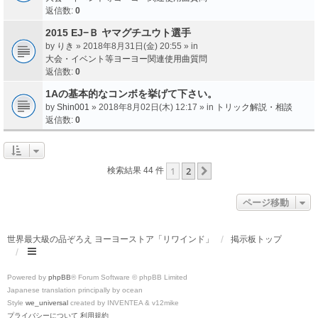
返信数:
0
2015 EJ−Ｂ ヤマグチユウト選手
by
りき
» 2018年8月31日(金) 20:55 » in
大会・イベント等ヨーヨー関連使用曲質問
返信数:
0
1Aの基本的なコンボを挙げて下さい。
by
Shin001
» 2018年8月02日(木) 12:17 » in
トリック解説・相談
返信数:
0
1
2
次へ
検索結果 44 件
ページ移動
世界最大級の品ぞろえ ヨーヨーストア「リワインド」
掲示板トップ
Powered by
phpBB
® Forum Software © phpBB Limited
Japanese translation principally by ocean
Style
we_universal
created by INVENTEA & v12mike
プライバシーについて
利用規約