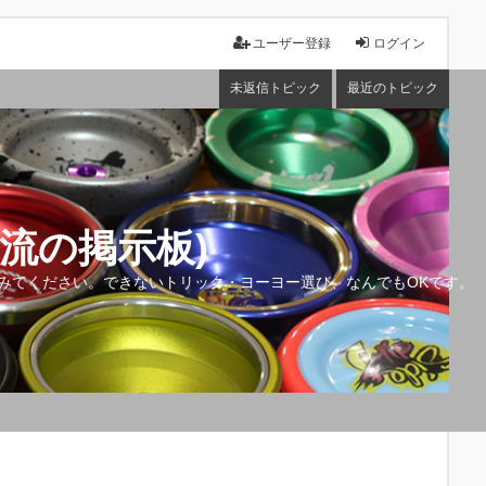
ユーザー登録
ログイン
未返信トピック
最近のトピック
流の掲示板)
みてください。できないトリック・ヨーヨー選び、なんでもOKです。