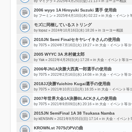
by
マイクラ
» 2025年4月25日(金) 21:13 » in
ヨーヨー相談
2006 wyyc 1A Hiroyuki Suzuki 選手 使用曲
by
フーミン
» 2025年4月10日(木) 02:22 » in
大会・イベント
モズに同梱しているストリング
by
topaz
» 2024年10月16日(水) 18:26 » in
ヨーヨー相談
2010JN Semi Finalセキヤレイキさんの使用曲
by
7075
» 2024年7月16日(火) 19:27 » in
大会・イベント等ヨ
2005 WYYC 3A 木村健太郎
by
Yak
» 2022年4月26日(火) 17:28 » in
大会・イベント等ヨ
2006年JN1A決勝大西真一郎選手の使用曲
by
7075
» 2022年2月16日(水) 14:08 » in
大会・イベント等ヨ
2018JJ決勝Yuichiro Kugai選手の使用曲
by
7075
» 2021年10月11日(月) 16:35 » in
大会・イベント等
2007年世界大会1A決勝BLACKさんの使用曲
by
7075
» 2021年9月09日(木) 20:16 » in
大会・イベント等ヨ
2015JN SemiFinal 1A 38 Tsukasa Namba
by
kENShIN
» 2021年9月05日(日) 17:14 » in
大会・イベント
KROWN.st 7075のPVの曲