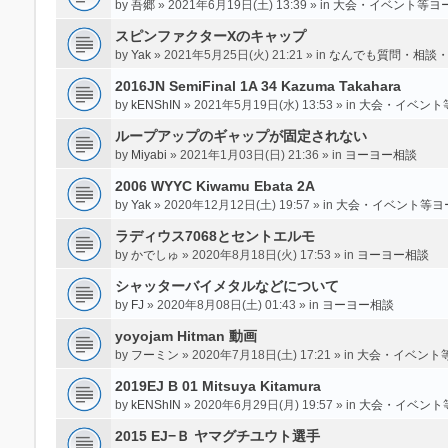
by
吾郷
» 2021年6月19日(土) 13:39 » in
大会・イベント等ヨ
スピンファクターXのキャップ
by
Yak
» 2021年5月25日(火) 21:21 » in
なんでも質問・相談
2016JN SemiFinal 1A 34 Kazuma Takahara
by
kENShIN
» 2021年5月19日(水) 13:53 » in
大会・イベント
ループアップのギャップが固定されない
by
Miyabi
» 2021年1月03日(日) 21:36 » in
ヨーヨー相談
2006 WYYC Kiwamu Ebata 2A
by
Yak
» 2020年12月12日(土) 19:57 » in
大会・イベント等ヨ
ラディウス7068とセントエルモ
by
かでしゅ
» 2020年8月18日(火) 17:53 » in
ヨーヨー相談
シャッターバイメタルなどについて
by
FJ
» 2020年8月08日(土) 01:43 » in
ヨーヨー相談
yoyojam Hitman 動画
by
フーミン
» 2020年7月18日(土) 17:21 » in
大会・イベント
2019EJ B 01 Mitsuya Kitamura
by
kENShIN
» 2020年6月29日(月) 19:57 » in
大会・イベント
2015 EJ−Ｂ ヤマグチユウト選手