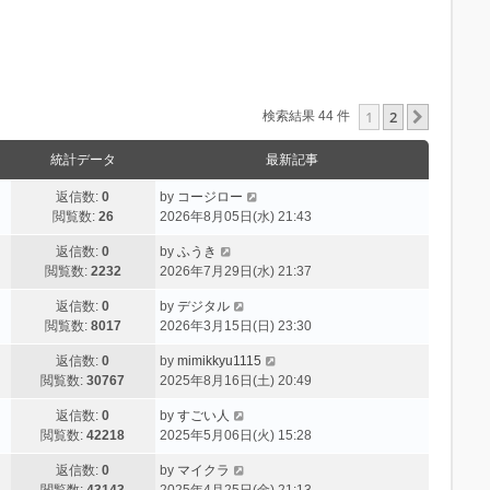
1
2
次へ
検索結果 44 件
統計データ
最新記事
返信数:
0
by
コージロー
閲覧数:
26
2026年8月05日(水) 21:43
返信数:
0
by
ふうき
閲覧数:
2232
2026年7月29日(水) 21:37
返信数:
0
by
デジタル
閲覧数:
8017
2026年3月15日(日) 23:30
返信数:
0
by
mimikkyu1115
閲覧数:
30767
2025年8月16日(土) 20:49
返信数:
0
by
すごい人
閲覧数:
42218
2025年5月06日(火) 15:28
返信数:
0
by
マイクラ
閲覧数:
43143
2025年4月25日(金) 21:13