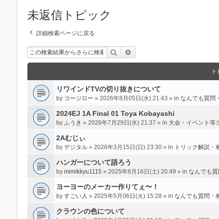
未返信トピック
詳細検索ページに戻る
検索
詳細検索
ト
リワインドTVの切り抜きについて
by
コージロー
» 2026年8月05日(水) 21:43 » in
なんでも質問
2024EJ 1A Final 01 Toya Kobayashi
by
ふうき
» 2026年7月29日(水) 21:37 » in
大会・イベント等
2Aむじぃ
by
デジタル
» 2026年3月15日(日) 23:30 » in
トリック解説・
ハンガーについて語ろう
by
mimikkyu1115
» 2025年8月16日(土) 20:49 » in
なんでも質
ヨーヨーのメーカー作りてぇ〜！
by
すごい人
» 2025年5月06日(火) 15:28 » in
なんでも質問・
クラウンの色について