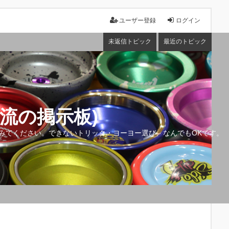
ユーザー登録
ログイン
未返信トピック
最近のトピック
流の掲示板)
みてください。できないトリック・ヨーヨー選び、なんでもOKです。