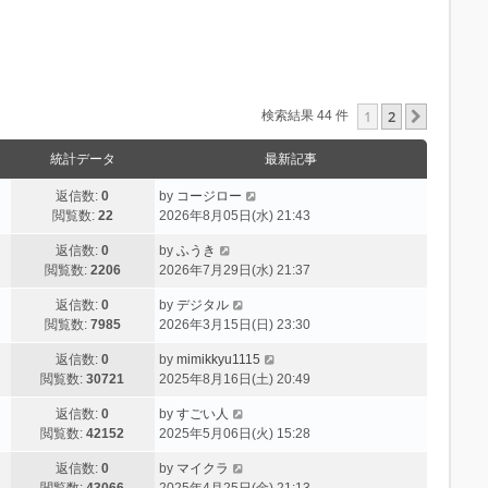
1
2
次へ
検索結果 44 件
統計データ
最新記事
返信数:
0
by
コージロー
閲覧数:
22
2026年8月05日(水) 21:43
返信数:
0
by
ふうき
閲覧数:
2206
2026年7月29日(水) 21:37
返信数:
0
by
デジタル
閲覧数:
7985
2026年3月15日(日) 23:30
返信数:
0
by
mimikkyu1115
閲覧数:
30721
2025年8月16日(土) 20:49
返信数:
0
by
すごい人
閲覧数:
42152
2025年5月06日(火) 15:28
返信数:
0
by
マイクラ
閲覧数:
43066
2025年4月25日(金) 21:13