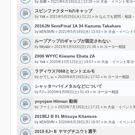
by
吾郷
» 2021年6月19日(土) 13:39 » in
大会・イベント等ヨ
スピンファクターXのキャップ
by
Yak
» 2021年5月25日(火) 21:21 » in
なんでも質問・相談
2016JN SemiFinal 1A 34 Kazuma Takahara
by
kENShIN
» 2021年5月19日(水) 13:53 » in
大会・イベント
ループアップのギャップが固定されない
by
Miyabi
» 2021年1月03日(日) 21:36 » in
ヨーヨー相談
2006 WYYC Kiwamu Ebata 2A
by
Yak
» 2020年12月12日(土) 19:57 » in
大会・イベント等ヨ
ラディウス7068とセントエルモ
by
かでしゅ
» 2020年8月18日(火) 17:53 » in
ヨーヨー相談
シャッターバイメタルなどについて
by
FJ
» 2020年8月08日(土) 01:43 » in
ヨーヨー相談
yoyojam Hitman 動画
by
フーミン
» 2020年7月18日(土) 17:21 » in
大会・イベント
2019EJ B 01 Mitsuya Kitamura
by
kENShIN
» 2020年6月29日(月) 19:57 » in
大会・イベント
2015 EJ−Ｂ ヤマグチユウト選手