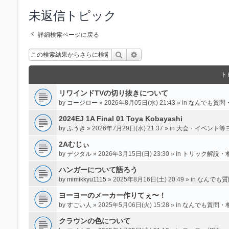
未返信トピック
詳細検索ページに戻る
検索
詳細検索
ト
リワインドTVの切り抜きについて
by
コージロー
» 2026年8月05日(水) 21:43 » in
なんでも質問
2024EJ 1A Final 01 Toya Kobayashi
by
ふうき
» 2026年7月29日(水) 21:37 » in
大会・イベント等
2Aむじぃ
by
デジタル
» 2026年3月15日(日) 23:30 » in
トリック解説・
ハンガーについて語ろう
by
mimikkyu1115
» 2025年8月16日(土) 20:49 » in
なんでも質
ヨーヨーのメーカー作りてぇ〜！
by
すごい人
» 2025年5月06日(火) 15:28 » in
なんでも質問・
クラウンの色について