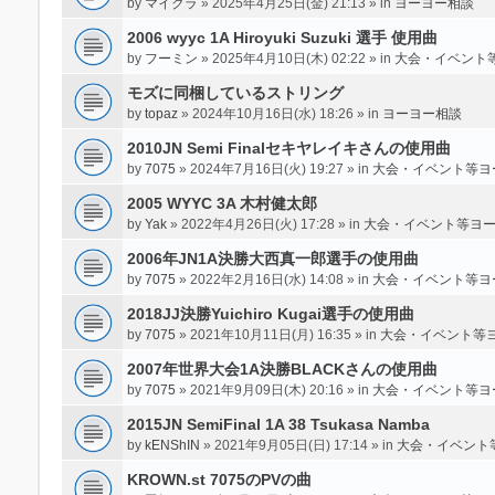
by
マイクラ
» 2025年4月25日(金) 21:13 » in
ヨーヨー相談
2006 wyyc 1A Hiroyuki Suzuki 選手 使用曲
by
フーミン
» 2025年4月10日(木) 02:22 » in
大会・イベント
モズに同梱しているストリング
by
topaz
» 2024年10月16日(水) 18:26 » in
ヨーヨー相談
2010JN Semi Finalセキヤレイキさんの使用曲
by
7075
» 2024年7月16日(火) 19:27 » in
大会・イベント等ヨ
2005 WYYC 3A 木村健太郎
by
Yak
» 2022年4月26日(火) 17:28 » in
大会・イベント等ヨ
2006年JN1A決勝大西真一郎選手の使用曲
by
7075
» 2022年2月16日(水) 14:08 » in
大会・イベント等ヨ
2018JJ決勝Yuichiro Kugai選手の使用曲
by
7075
» 2021年10月11日(月) 16:35 » in
大会・イベント等
2007年世界大会1A決勝BLACKさんの使用曲
by
7075
» 2021年9月09日(木) 20:16 » in
大会・イベント等ヨ
2015JN SemiFinal 1A 38 Tsukasa Namba
by
kENShIN
» 2021年9月05日(日) 17:14 » in
大会・イベント
KROWN.st 7075のPVの曲