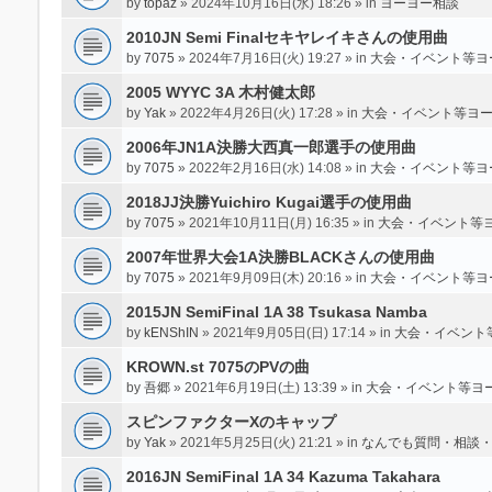
by
topaz
» 2024年10月16日(水) 18:26 » in
ヨーヨー相談
2010JN Semi Finalセキヤレイキさんの使用曲
by
7075
» 2024年7月16日(火) 19:27 » in
大会・イベント等ヨ
2005 WYYC 3A 木村健太郎
by
Yak
» 2022年4月26日(火) 17:28 » in
大会・イベント等ヨ
2006年JN1A決勝大西真一郎選手の使用曲
by
7075
» 2022年2月16日(水) 14:08 » in
大会・イベント等ヨ
2018JJ決勝Yuichiro Kugai選手の使用曲
by
7075
» 2021年10月11日(月) 16:35 » in
大会・イベント等
2007年世界大会1A決勝BLACKさんの使用曲
by
7075
» 2021年9月09日(木) 20:16 » in
大会・イベント等ヨ
2015JN SemiFinal 1A 38 Tsukasa Namba
by
kENShIN
» 2021年9月05日(日) 17:14 » in
大会・イベント
KROWN.st 7075のPVの曲
by
吾郷
» 2021年6月19日(土) 13:39 » in
大会・イベント等ヨ
スピンファクターXのキャップ
by
Yak
» 2021年5月25日(火) 21:21 » in
なんでも質問・相談
2016JN SemiFinal 1A 34 Kazuma Takahara