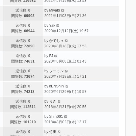
閲覧数:
116982
2021年5月19日(水) 13:53
返信数:
0
by
Miyabi
閲覧数:
69903
2021年1月03日(日) 21:36
返信数:
0
by
Yak
閲覧数:
66944
2020年12月12日(土) 19:57
返信数:
0
by
かでしゅ
閲覧数:
72890
2020年8月18日(火) 17:53
返信数:
0
by
FJ
閲覧数:
74631
2020年8月08日(土) 01:43
返信数:
0
by
フーミン
閲覧数:
73674
2020年7月18日(土) 17:21
返信数:
0
by
kENShIN
閲覧数:
74213
2020年6月29日(月) 19:57
返信数:
0
by
りき
閲覧数:
112511
2018年8月31日(金) 20:55
返信数:
0
by
Shin001
閲覧数:
101210
2018年8月02日(木) 12:17
返信数:
0
by
竹田