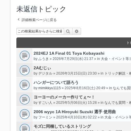
未返信トピック
詳細検索ページに戻る
検索
詳細検索
ト
2024EJ 1A Final 01 Toya Kobayashi
by
ふうき
» 2026年7月29日(水) 21:37 » in
大会・イベント等
2Aむじぃ
by
デジタル
» 2026年3月15日(日) 23:30 » in
トリック解説・
ハンガーについて語ろう
by
mimikkyu1115
» 2025年8月16日(土) 20:49 » in
なんでも質
ヨーヨーのメーカー作りてぇ〜！
by
すごい人
» 2025年5月06日(火) 15:28 » in
なんでも質問・
2006 wyyc 1A Hiroyuki Suzuki 選手 使用曲
by
フーミン
» 2025年4月10日(木) 02:22 » in
大会・イベント
モズに同梱しているストリング