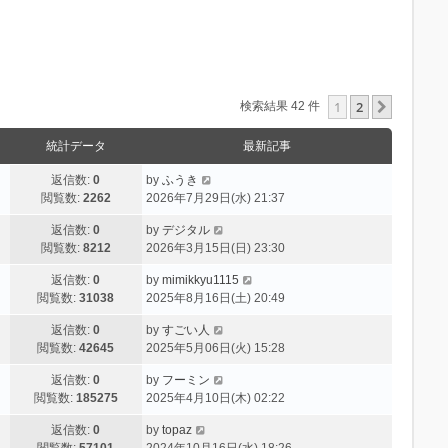
1
2
次へ
検索結果 42 件
統計データ
最新記事
返信数:
0
by
ふうき
閲覧数:
2262
2026年7月29日(水) 21:37
返信数:
0
by
デジタル
閲覧数:
8212
2026年3月15日(日) 23:30
返信数:
0
by
mimikkyu1115
閲覧数:
31038
2025年8月16日(土) 20:49
返信数:
0
by
すごい人
閲覧数:
42645
2025年5月06日(火) 15:28
返信数:
0
by
フーミン
閲覧数:
185275
2025年4月10日(木) 02:22
返信数:
0
by
topaz
閲覧数:
57101
2024年10月16日(水) 18:26