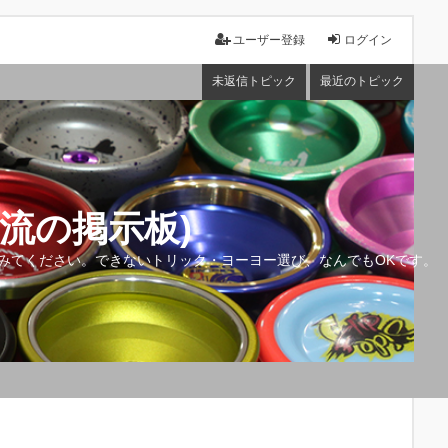
ユーザー登録
ログイン
未返信トピック
最近のトピック
流の掲示板)
みてください。できないトリック・ヨーヨー選び、なんでもOKです。