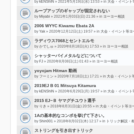
by
kENShIN
» 2021年5月19日(水) 13:53 » in
大会・イベント
ループアップのギャップが固定されない
by
Miyabi
» 2021年1月03日(日) 21:36 » in
ヨーヨー相談
2006 WYYC Kiwamu Ebata 2A
by
Yak
» 2020年12月12日(土) 19:57 » in
大会・イベント等ヨ
ラディウス7068とセントエルモ
by
かでしゅ
» 2020年8月18日(火) 17:53 » in
ヨーヨー相談
シャッターバイメタルなどについて
by
FJ
» 2020年8月08日(土) 01:43 » in
ヨーヨー相談
yoyojam Hitman 動画
by
フーミン
» 2020年7月18日(土) 17:21 » in
大会・イベント
2019EJ B 01 Mitsuya Kitamura
by
kENShIN
» 2020年6月29日(月) 19:57 » in
大会・イベント
2015 EJ−Ｂ ヤマグチユウト選手
by
りき
» 2018年8月31日(金) 20:55 » in
大会・イベント等ヨ
1Aの基本的なコンボを挙げて下さい。
by
Shin001
» 2018年8月02日(木) 12:17 » in
トリック解説・
ストリングを引き出すトリック