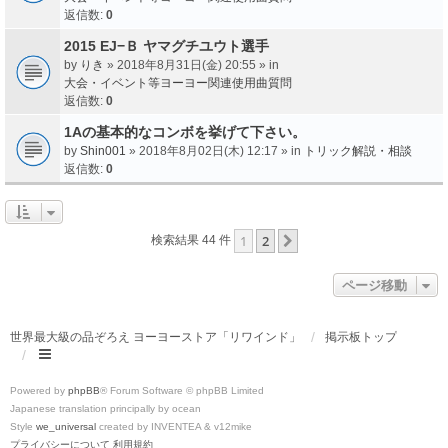
返信数:
0
2015 EJ−Ｂ ヤマグチユウト選手
by
りき
» 2018年8月31日(金) 20:55 » in
大会・イベント等ヨーヨー関連使用曲質問
返信数:
0
1Aの基本的なコンボを挙げて下さい。
by
Shin001
» 2018年8月02日(木) 12:17 » in
トリック解説・相談
返信数:
0
1
2
次へ
検索結果 44 件
ページ移動
世界最大級の品ぞろえ ヨーヨーストア「リワインド」
掲示板トップ
Powered by
phpBB
® Forum Software © phpBB Limited
Japanese translation principally by ocean
Style
we_universal
created by INVENTEA & v12mike
プライバシーについて
利用規約