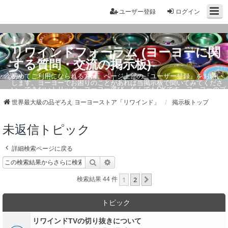
ユーザー登録
ログイン
リワインドフォーラム (ヨーヨーに関
する質問・交流の掲示板)
初めてご利用になられる方は、ページ上部の『ユーザー登録』をお願い
します。ヨーヨーでお困りのことがあれば当掲示板で聞いてみてくださ
い。できないトリック・ヨーヨー選び、なんでもOKです。ヨーヨーのプ
ロもお答えしています。
世界最大級の品ぞろえ ヨーヨーストア「リワインド」
掲示板トップ
未返信トピック
詳細検索ページに戻る
検索
詳細検索
1
2
次へ
検索結果 44 件
トピック
リワインドTVの切り抜きについて