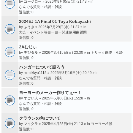
by
コージロー
» 2026年8月05日(水) 21:43 » in
なんでも質問・相談・雑談
返信数:
0
2024EJ 1A Final 01 Toya Kobayashi
by
ふうき
» 2026年7月29日(水) 21:37 » in
大会・イベント等ヨーヨー関連使用曲質問
返信数:
0
2Aむじぃ
by
デジタル
» 2026年3月15日(日) 23:30 » in
トリック解説・相談
返信数:
0
ハンガーについて語ろう
by
mimikkyu1115
» 2025年8月16日(土) 20:49 » in
なんでも質問・相談・雑談
返信数:
0
ヨーヨーのメーカー作りてぇ〜！
by
すごい人
» 2025年5月06日(火) 15:28 » in
なんでも質問・相談・雑談
返信数:
0
クラウンの色について
by
マイクラ
» 2025年4月25日(金) 21:13 » in
ヨーヨー相談
返信数:
0