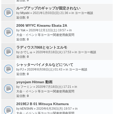
返信数:
0
ループアップのギャップが固定されない
by
Miyabi
» 2021年1月03日(日) 21:36 » in
ヨーヨー相談
返信数:
0
2006 WYYC Kiwamu Ebata 2A
by
Yak
» 2020年12月12日(土) 19:57 » in
大会・イベント等ヨーヨー関連使用曲質問
返信数:
0
ラディウス7068とセントエルモ
by
かでしゅ
» 2020年8月18日(火) 17:53 » in
ヨーヨー相談
返信数:
0
シャッターバイメタルなどについて
by
FJ
» 2020年8月08日(土) 01:43 » in
ヨーヨー相談
返信数:
0
yoyojam Hitman 動画
by
フーミン
» 2020年7月18日(土) 17:21 » in
大会・イベント等ヨーヨー関連使用曲質問
返信数:
0
2019EJ B 01 Mitsuya Kitamura
by
kENShIN
» 2020年6月29日(月) 19:57 » in
大会・イベント等ヨーヨー関連使用曲質問