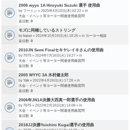
2006 wyyc 1A Hiroyuki Suzuki 選手 使用曲
by
フーミン
» 2025年4月10日(木) 02:22 » in
大会・イベント等ヨーヨー関連使用曲質問
返信数:
0
モズに同梱しているストリング
by
topaz
» 2024年10月16日(水) 18:26 » in
ヨーヨー相談
返信数:
0
2010JN Semi Finalセキヤレイキさんの使用曲
by
7075
» 2024年7月16日(火) 19:27 » in
大会・イベント等ヨーヨー関連使用曲質問
返信数:
0
2005 WYYC 3A 木村健太郎
by
Yak
» 2022年4月26日(火) 17:28 » in
大会・イベント等ヨーヨー関連使用曲質問
返信数:
0
2006年JN1A決勝大西真一郎選手の使用曲
by
7075
» 2022年2月16日(水) 14:08 » in
大会・イベント等ヨーヨー関連使用曲質問
返信数:
0
2018JJ決勝Yuichiro Kugai選手の使用曲