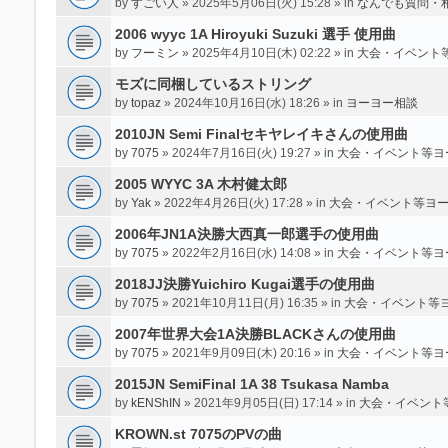
by
すごい人
» 2025年5月06日(火) 15:28 » in
なんでも質問・
2006 wyyc 1A Hiroyuki Suzuki 選手 使用曲
by
フーミン
» 2025年4月10日(木) 02:22 » in
大会・イベント
モズに同梱しているストリング
by
topaz
» 2024年10月16日(水) 18:26 » in
ヨーヨー相談
2010JN Semi Finalセキヤレイキさんの使用曲
by
7075
» 2024年7月16日(火) 19:27 » in
大会・イベント等ヨ
2005 WYYC 3A 木村健太郎
by
Yak
» 2022年4月26日(火) 17:28 » in
大会・イベント等ヨ
2006年JN1A決勝大西真一郎選手の使用曲
by
7075
» 2022年2月16日(水) 14:08 » in
大会・イベント等ヨ
2018JJ決勝Yuichiro Kugai選手の使用曲
by
7075
» 2021年10月11日(月) 16:35 » in
大会・イベント等
2007年世界大会1A決勝BLACKさんの使用曲
by
7075
» 2021年9月09日(木) 20:16 » in
大会・イベント等ヨ
2015JN SemiFinal 1A 38 Tsukasa Namba
by
kENShIN
» 2021年9月05日(日) 17:14 » in
大会・イベント
KROWN.st 7075のPVの曲