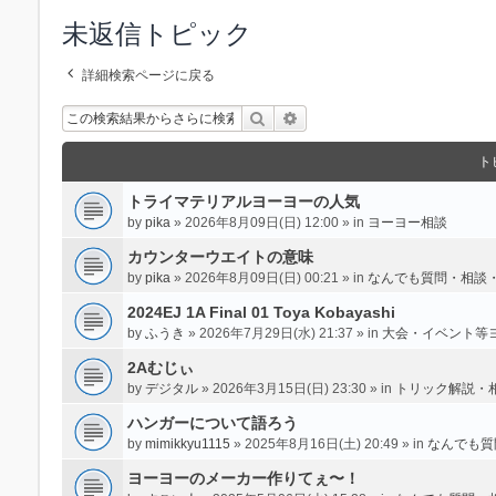
未返信トピック
詳細検索ページに戻る
検索
詳細検索
ト
トライマテリアルヨーヨーの人気
by
pika
» 2026年8月09日(日) 12:00 » in
ヨーヨー相談
カウンターウエイトの意味
by
pika
» 2026年8月09日(日) 00:21 » in
なんでも質問・相談
2024EJ 1A Final 01 Toya Kobayashi
by
ふうき
» 2026年7月29日(水) 21:37 » in
大会・イベント等
2Aむじぃ
by
デジタル
» 2026年3月15日(日) 23:30 » in
トリック解説・
ハンガーについて語ろう
by
mimikkyu1115
» 2025年8月16日(土) 20:49 » in
なんでも質
ヨーヨーのメーカー作りてぇ〜！