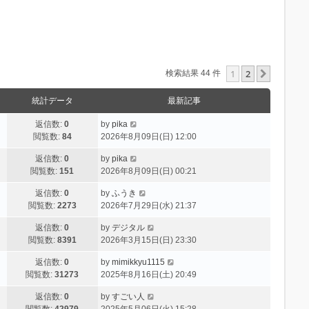
1
2
次へ
検索結果 44 件
統計データ
最新記事
返信数:
0
by
pika
閲覧数:
84
2026年8月09日(日) 12:00
返信数:
0
by
pika
閲覧数:
151
2026年8月09日(日) 00:21
返信数:
0
by
ふうき
閲覧数:
2273
2026年7月29日(水) 21:37
返信数:
0
by
デジタル
閲覧数:
8391
2026年3月15日(日) 23:30
返信数:
0
by
mimikkyu1115
閲覧数:
31273
2025年8月16日(土) 20:49
返信数:
0
by
すごい人
閲覧数:
42979
2025年5月06日(火) 15:28