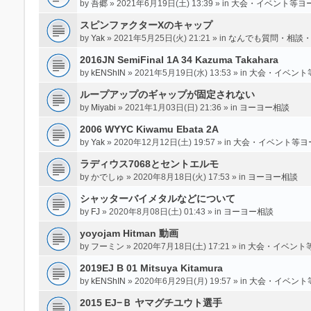
by
吾郷
» 2021年6月19日(土) 13:39 » in
大会・イベント等ヨ
スピンファクターXのキャップ
by
Yak
» 2021年5月25日(火) 21:21 » in
なんでも質問・相談
2016JN SemiFinal 1A 34 Kazuma Takahara
by
kENShIN
» 2021年5月19日(水) 13:53 » in
大会・イベント
ループアップのギャップが固定されない
by
Miyabi
» 2021年1月03日(日) 21:36 » in
ヨーヨー相談
2006 WYYC Kiwamu Ebata 2A
by
Yak
» 2020年12月12日(土) 19:57 » in
大会・イベント等ヨ
ラディウス7068とセントエルモ
by
かでしゅ
» 2020年8月18日(火) 17:53 » in
ヨーヨー相談
シャッターバイメタルなどについて
by
FJ
» 2020年8月08日(土) 01:43 » in
ヨーヨー相談
yoyojam Hitman 動画
by
フーミン
» 2020年7月18日(土) 17:21 » in
大会・イベント
2019EJ B 01 Mitsuya Kitamura
by
kENShIN
» 2020年6月29日(月) 19:57 » in
大会・イベント
2015 EJ−Ｂ ヤマグチユウト選手