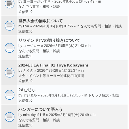
by
ヨーヨーだいすき
» 2026年8月06日(木) 09:49 » in
なんでも質問・相談・雑談
返信数:
0
世界大会の物販について
by
Eva
» 2026年8月06日(木) 01:56 » in
なんでも質問・相談・雑談
返信数:
0
リワインドTVの切り抜きについて
by
コージロー
» 2026年8月05日(水) 21:43 » in
なんでも質問・相談・雑談
返信数:
0
2024EJ 1A Final 01 Toya Kobayashi
by
ふうき
» 2026年7月29日(水) 21:37 » in
大会・イベント等ヨーヨー関連使用曲質問
返信数:
0
2Aむじぃ
by
デジタル
» 2026年3月15日(日) 23:30 » in
トリック解説・相談
返信数:
0
ハンガーについて語ろう
by
mimikkyu1115
» 2025年8月16日(土) 20:49 » in
なんでも質問・相談・雑談
返信数:
0