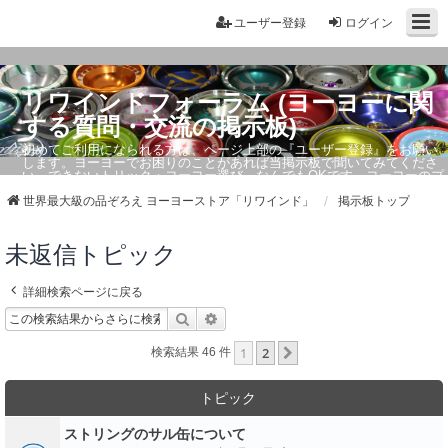
ユーザー登録
ログイン
リワインドフォーラム (ヨーヨーに関
する質問・交流の掲示板)
初めてご利用になられる方は、ページ上部の『ユーザー登録』をお願い
します。ヨーヨーでお困りのことがあれば当掲示板で聞いてみてくださ
い。できないトリック・ヨーヨー選び、なんでもOKです。ヨーヨーのプ
ロもお答えしています。
世界最大級の品ぞろえ ヨーヨーストア「リワインド」
掲示板トップ
未返信トピック
詳細検索ページに戻る
検索
詳細検索
1
2
次へ
検索結果 46 件
トピック
ストリングのサル缶について