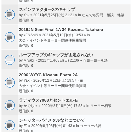
返信数:
0
スピンファクターXのキャップ
by
Yak
» 2021年5月25日(火) 21:21 » in
なんでも質問・相談・雑談
返信数:
0
2016JN SemiFinal 1A 34 Kazuma Takahara
by
kENShIN
» 2021年5月19日(水) 13:53 » in
大会・イベント等ヨーヨー関連使用曲質問
返信数:
0
ループアップのギャップが固定されない
by
Miyabi
» 2021年1月03日(日) 21:36 » in
ヨーヨー相談
返信数:
0
2006 WYYC Kiwamu Ebata 2A
by
Yak
» 2020年12月12日(土) 19:57 » in
大会・イベント等ヨーヨー関連使用曲質問
返信数:
0
ラディウス7068とセントエルモ
by
かでしゅ
» 2020年8月18日(火) 17:53 » in
ヨーヨー相談
返信数:
0
シャッターバイメタルなどについて
by
FJ
» 2020年8月08日(土) 01:43 » in
ヨーヨー相談
返信数:
0