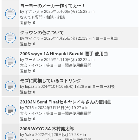
ヨーヨーのメーカー作りてぇ〜！
by
すごい人
» 2025年5月06日(火) 15:28 » in
なんでも質問・相談・雑談
返信数:
0
クラウンの色について
by
マイクラ
» 2025年4月25日(金) 21:13 » in
ヨーヨー相談
返信数:
0
2006 wyyc 1A Hiroyuki Suzuki 選手 使用曲
by
フーミン
» 2025年4月10日(木) 02:22 » in
大会・イベント等ヨーヨー関連使用曲質問
返信数:
0
モズに同梱しているストリング
by
topaz
» 2024年10月16日(水) 18:26 » in
ヨーヨー相談
返信数:
0
2010JN Semi Finalセキヤレイキさんの使用曲
by
7075
» 2024年7月16日(火) 19:27 » in
大会・イベント等ヨーヨー関連使用曲質問
返信数:
0
2005 WYYC 3A 木村健太郎
by
Yak
» 2022年4月26日(火) 17:28 » in