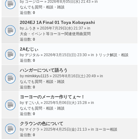
by
コージロー
» 2026年8月05日(水) 21:43 » in
なんでも質問・相談・雑談
返信数:
0
2024EJ 1A Final 01 Toya Kobayashi
by
ふうき
» 2026年7月29日(水) 21:37 » in
大会・イベント等ヨーヨー関連使用曲質問
返信数:
0
2Aむじぃ
by
デジタル
» 2026年3月15日(日) 23:30 » in
トリック解説・相談
返信数:
0
ハンガーについて語ろう
by
mimikkyu1115
» 2025年8月16日(土) 20:49 » in
なんでも質問・相談・雑談
返信数:
0
ヨーヨーのメーカー作りてぇ〜！
by
すごい人
» 2025年5月06日(火) 15:28 » in
なんでも質問・相談・雑談
返信数:
0
クラウンの色について
by
マイクラ
» 2025年4月25日(金) 21:13 » in
ヨーヨー相談
返信数:
0