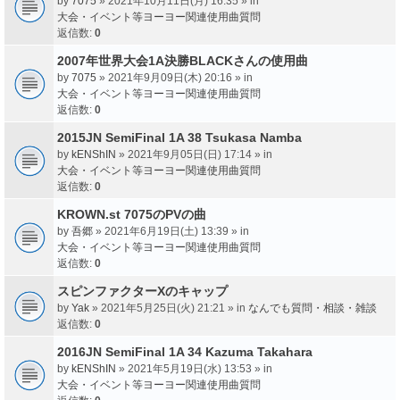
by
7075
» 2021年10月11日(月) 16:35 » in
大会・イベント等ヨーヨー関連使用曲質問
返信数:
0
2007年世界大会1A決勝BLACKさんの使用曲
by
7075
» 2021年9月09日(木) 20:16 » in
大会・イベント等ヨーヨー関連使用曲質問
返信数:
0
2015JN SemiFinal 1A 38 Tsukasa Namba
by
kENShIN
» 2021年9月05日(日) 17:14 » in
大会・イベント等ヨーヨー関連使用曲質問
返信数:
0
KROWN.st 7075のPVの曲
by
吾郷
» 2021年6月19日(土) 13:39 » in
大会・イベント等ヨーヨー関連使用曲質問
返信数:
0
スピンファクターXのキャップ
by
Yak
» 2021年5月25日(火) 21:21 » in
なんでも質問・相談・雑談
返信数:
0
2016JN SemiFinal 1A 34 Kazuma Takahara
by
kENShIN
» 2021年5月19日(水) 13:53 » in
大会・イベント等ヨーヨー関連使用曲質問