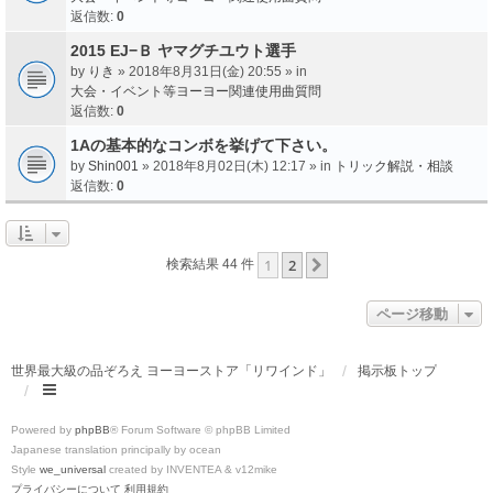
返信数:
0
2015 EJ−Ｂ ヤマグチユウト選手
by
りき
» 2018年8月31日(金) 20:55 » in
大会・イベント等ヨーヨー関連使用曲質問
返信数:
0
1Aの基本的なコンボを挙げて下さい。
by
Shin001
» 2018年8月02日(木) 12:17 » in
トリック解説・相談
返信数:
0
1
2
次へ
検索結果 44 件
ページ移動
世界最大級の品ぞろえ ヨーヨーストア「リワインド」
掲示板トップ
Powered by
phpBB
® Forum Software © phpBB Limited
Japanese translation principally by ocean
Style
we_universal
created by INVENTEA & v12mike
プライバシーについて
利用規約