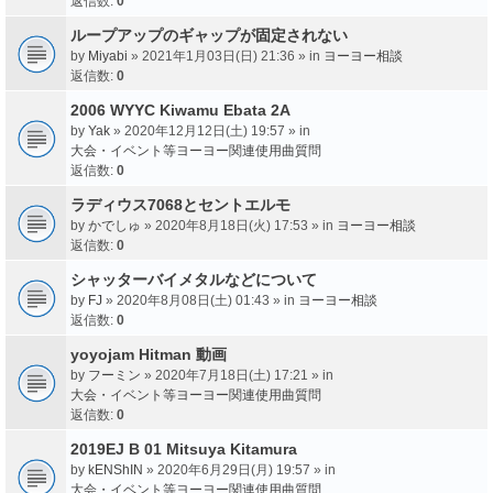
返信数:
0
ループアップのギャップが固定されない
by
Miyabi
» 2021年1月03日(日) 21:36 » in
ヨーヨー相談
返信数:
0
2006 WYYC Kiwamu Ebata 2A
by
Yak
» 2020年12月12日(土) 19:57 » in
大会・イベント等ヨーヨー関連使用曲質問
返信数:
0
ラディウス7068とセントエルモ
by
かでしゅ
» 2020年8月18日(火) 17:53 » in
ヨーヨー相談
返信数:
0
シャッターバイメタルなどについて
by
FJ
» 2020年8月08日(土) 01:43 » in
ヨーヨー相談
返信数:
0
yoyojam Hitman 動画
by
フーミン
» 2020年7月18日(土) 17:21 » in
大会・イベント等ヨーヨー関連使用曲質問
返信数:
0
2019EJ B 01 Mitsuya Kitamura
by
kENShIN
» 2020年6月29日(月) 19:57 » in
大会・イベント等ヨーヨー関連使用曲質問