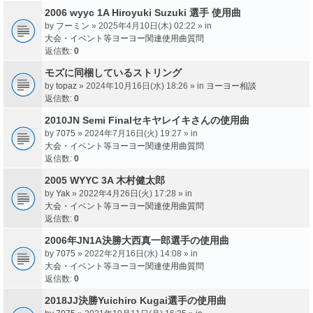
2006 wyyc 1A Hiroyuki Suzuki 選手 使用曲
by
フーミン
» 2025年4月10日(木) 02:22 » in
大会・イベント等ヨーヨー関連使用曲質問
返信数:
0
モズに同梱しているストリング
by
topaz
» 2024年10月16日(水) 18:26 » in
ヨーヨー相談
返信数:
0
2010JN Semi Finalセキヤレイキさんの使用曲
by
7075
» 2024年7月16日(火) 19:27 » in
大会・イベント等ヨーヨー関連使用曲質問
返信数:
0
2005 WYYC 3A 木村健太郎
by
Yak
» 2022年4月26日(火) 17:28 » in
大会・イベント等ヨーヨー関連使用曲質問
返信数:
0
2006年JN1A決勝大西真一郎選手の使用曲
by
7075
» 2022年2月16日(水) 14:08 » in
大会・イベント等ヨーヨー関連使用曲質問
返信数:
0
2018JJ決勝Yuichiro Kugai選手の使用曲