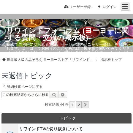
ユーザー登録
ログイン
リワインドフォーラム (ヨーヨーに関
する質問・交流の掲示板)
初めてご利用になられる方は、ページ上部の『ユーザー登録』をお願い
します。ヨーヨーでお困りのことがあれば当掲示板で聞いてみてくださ
い。できないトリック・ヨーヨー選び、なんでもOKです。ヨーヨーのプ
ロもお答えしています。
世界最大級の品ぞろえ ヨーヨーストア「リワインド」
掲示板トップ
未返信トピック
詳細検索ページに戻る
検索
詳細検索
1
2
次へ
検索結果 44 件
トピック
リワインドTVの切り抜きについて