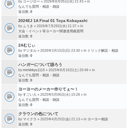
by
コージロー
» 2026年8月05日(水) 21:43 » in
なんでも質問・相談・雑談
返信数:
0
2024EJ 1A Final 01 Toya Kobayashi
by
ふうき
» 2026年7月29日(水) 21:37 » in
大会・イベント等ヨーヨー関連使用曲質問
返信数:
0
2Aむじぃ
by
デジタル
» 2026年3月15日(日) 23:30 » in
トリック解説・相談
返信数:
0
ハンガーについて語ろう
by
mimikkyu1115
» 2025年8月16日(土) 20:49 » in
なんでも質問・相談・雑談
返信数:
0
ヨーヨーのメーカー作りてぇ〜！
by
すごい人
» 2025年5月06日(火) 15:28 » in
なんでも質問・相談・雑談
返信数:
0
クラウンの色について
by
マイクラ
» 2025年4月25日(金) 21:13 » in
ヨーヨー相談
返信数:
0