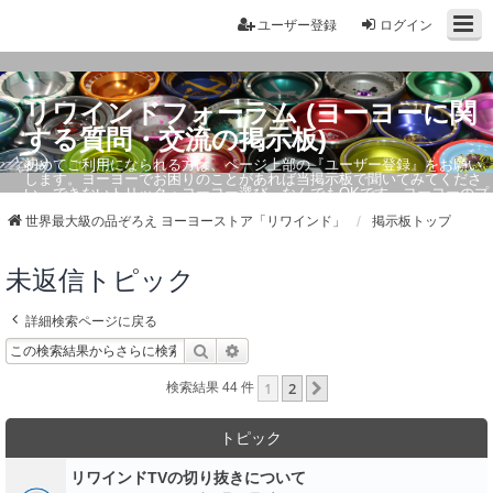
ユーザー登録
ログイン
リワインドフォーラム (ヨーヨーに関
する質問・交流の掲示板)
初めてご利用になられる方は、ページ上部の『ユーザー登録』をお願い
します。ヨーヨーでお困りのことがあれば当掲示板で聞いてみてくださ
い。できないトリック・ヨーヨー選び、なんでもOKです。ヨーヨーのプ
ロもお答えしています。
世界最大級の品ぞろえ ヨーヨーストア「リワインド」
掲示板トップ
未返信トピック
詳細検索ページに戻る
検索
詳細検索
1
2
次へ
検索結果 44 件
トピック
リワインドTVの切り抜きについて