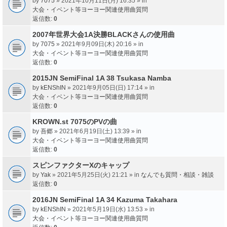
by
7075
» 2021年10月11日(月) 16:35 » in
大会・イベント等ヨーヨー関連使用曲質問
返信数:
0
2007年世界大会1A決勝BLACKさんの使用曲
by
7075
» 2021年9月09日(木) 20:16 » in
大会・イベント等ヨーヨー関連使用曲質問
返信数:
0
2015JN SemiFinal 1A 38 Tsukasa Namba
by
kENShIN
» 2021年9月05日(日) 17:14 » in
大会・イベント等ヨーヨー関連使用曲質問
返信数:
0
KROWN.st 7075のPVの曲
by
吾郷
» 2021年6月19日(土) 13:39 » in
大会・イベント等ヨーヨー関連使用曲質問
返信数:
0
スピンファクターXのキャップ
by
Yak
» 2021年5月25日(火) 21:21 » in
なんでも質問・相談・雑談
返信数:
0
2016JN SemiFinal 1A 34 Kazuma Takahara
by
kENShIN
» 2021年5月19日(水) 13:53 » in
大会・イベント等ヨーヨー関連使用曲質問