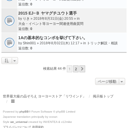
返信数:
0
2015 EJ−Ｂ ヤマグチユウト選手
by
りき
» 2018年8月31日(金) 20:55 » in
大会・イベント等ヨーヨー関連使用曲質問
返信数:
0
1Aの基本的なコンボを挙げて下さい。
by
Shin001
» 2018年8月02日(木) 12:17 » in
トリック解説・相談
返信数:
0
1
2
次へ
検索結果 44 件
ページ移動
世界最大級の品ぞろえ ヨーヨーストア「リワインド」
掲示板トップ
Powered by
phpBB
® Forum Software © phpBB Limited
Japanese translation principally by ocean
Style
we_universal
created by INVENTEA & v12mike
プライバシーについて
利用規約