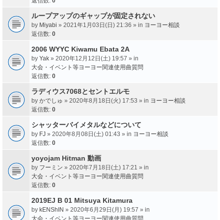
返信数:
0
ループアップのギャップが固定されない
by
Miyabi
» 2021年1月03日(日) 21:36 » in
ヨーヨー相談
返信数:
0
2006 WYYC Kiwamu Ebata 2A
by
Yak
» 2020年12月12日(土) 19:57 » in
大会・イベント等ヨーヨー関連使用曲質問
返信数:
0
ラディウス7068とセントエルモ
by
かでしゅ
» 2020年8月18日(火) 17:53 » in
ヨーヨー相談
返信数:
0
シャッターバイメタルなどについて
by
FJ
» 2020年8月08日(土) 01:43 » in
ヨーヨー相談
返信数:
0
yoyojam Hitman 動画
by
フーミン
» 2020年7月18日(土) 17:21 » in
大会・イベント等ヨーヨー関連使用曲質問
返信数:
0
2019EJ B 01 Mitsuya Kitamura
by
kENShIN
» 2020年6月29日(月) 19:57 » in
大会・イベント等ヨーヨー関連使用曲質問