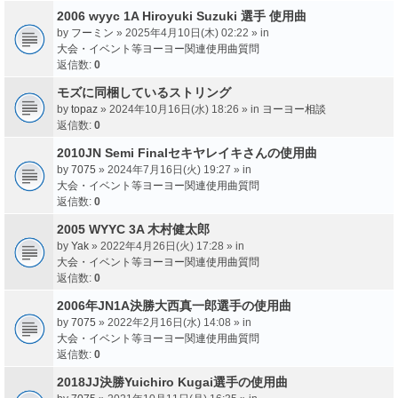
2006 wyyc 1A Hiroyuki Suzuki 選手 使用曲
by
フーミン
» 2025年4月10日(木) 02:22 » in
大会・イベント等ヨーヨー関連使用曲質問
返信数:
0
モズに同梱しているストリング
by
topaz
» 2024年10月16日(水) 18:26 » in
ヨーヨー相談
返信数:
0
2010JN Semi Finalセキヤレイキさんの使用曲
by
7075
» 2024年7月16日(火) 19:27 » in
大会・イベント等ヨーヨー関連使用曲質問
返信数:
0
2005 WYYC 3A 木村健太郎
by
Yak
» 2022年4月26日(火) 17:28 » in
大会・イベント等ヨーヨー関連使用曲質問
返信数:
0
2006年JN1A決勝大西真一郎選手の使用曲
by
7075
» 2022年2月16日(水) 14:08 » in
大会・イベント等ヨーヨー関連使用曲質問
返信数:
0
2018JJ決勝Yuichiro Kugai選手の使用曲