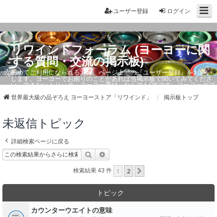
ユーザー登録
ログイン
リワインドフォーラム (ヨーヨーに関
する質問・交流の掲示板)
初めてご利用になられる方は、ページ上部の『ユーザー登録』をお願い
します。ヨーヨーでお困りのことがあれば当掲示板で聞いてみてくださ
い。できないトリック・ヨーヨー選び、なんでもOKです。ヨーヨーのプ
ロもお答えしています。
世界最大級の品ぞろえ ヨーヨーストア「リワインド」
掲示板トップ
未返信トピック
詳細検索ページに戻る
検索
詳細検索
1
2
次へ
検索結果 43 件
トピック
カウンターウエイトの意味