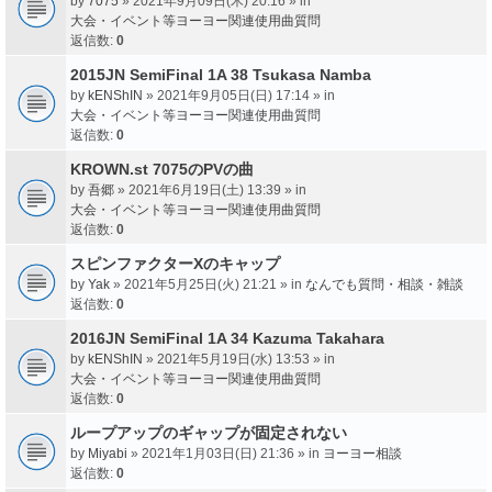
by
7075
» 2021年9月09日(木) 20:16 » in
大会・イベント等ヨーヨー関連使用曲質問
返信数:
0
2015JN SemiFinal 1A 38 Tsukasa Namba
by
kENShIN
» 2021年9月05日(日) 17:14 » in
大会・イベント等ヨーヨー関連使用曲質問
返信数:
0
KROWN.st 7075のPVの曲
by
吾郷
» 2021年6月19日(土) 13:39 » in
大会・イベント等ヨーヨー関連使用曲質問
返信数:
0
スピンファクターXのキャップ
by
Yak
» 2021年5月25日(火) 21:21 » in
なんでも質問・相談・雑談
返信数:
0
2016JN SemiFinal 1A 34 Kazuma Takahara
by
kENShIN
» 2021年5月19日(水) 13:53 » in
大会・イベント等ヨーヨー関連使用曲質問
返信数:
0
ループアップのギャップが固定されない
by
Miyabi
» 2021年1月03日(日) 21:36 » in
ヨーヨー相談
返信数:
0