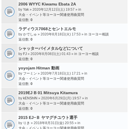
2006 WYYC Kiwamu Ebata 2A
by
Yak
» 2020年12月12日(土) 19:57 » in
大会・イベント等ヨーヨー関連使用曲質問
返信数:
0
ラディウス7068とセントエルモ
by
かでしゅ
» 2020年8月18日(火) 17:53 » in
ヨーヨー相談
返信数:
0
シャッターバイメタルなどについて
by
FJ
» 2020年8月08日(土) 01:43 » in
ヨーヨー相談
返信数:
0
yoyojam Hitman 動画
by
フーミン
» 2020年7月18日(土) 17:21 » in
大会・イベント等ヨーヨー関連使用曲質問
返信数:
0
2019EJ B 01 Mitsuya Kitamura
by
kENShIN
» 2020年6月29日(月) 19:57 » in
大会・イベント等ヨーヨー関連使用曲質問
返信数:
0
2015 EJ−Ｂ ヤマグチユウト選手
by
りき
» 2018年8月31日(金) 20:55 » in
大会・イベント等ヨーヨー関連使用曲質問