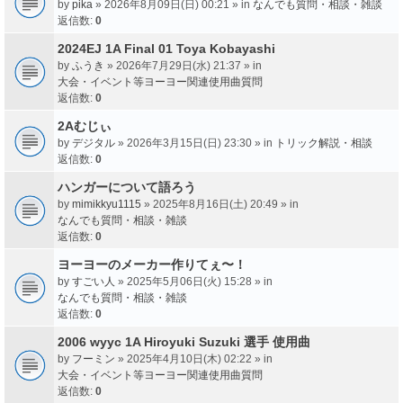
by
pika
» 2026年8月09日(日) 00:21 » in
なんでも質問・相談・雑談
返信数:
0
2024EJ 1A Final 01 Toya Kobayashi
by
ふうき
» 2026年7月29日(水) 21:37 » in
大会・イベント等ヨーヨー関連使用曲質問
返信数:
0
2Aむじぃ
by
デジタル
» 2026年3月15日(日) 23:30 » in
トリック解説・相談
返信数:
0
ハンガーについて語ろう
by
mimikkyu1115
» 2025年8月16日(土) 20:49 » in
なんでも質問・相談・雑談
返信数:
0
ヨーヨーのメーカー作りてぇ〜！
by
すごい人
» 2025年5月06日(火) 15:28 » in
なんでも質問・相談・雑談
返信数:
0
2006 wyyc 1A Hiroyuki Suzuki 選手 使用曲
by
フーミン
» 2025年4月10日(木) 02:22 » in
大会・イベント等ヨーヨー関連使用曲質問
返信数:
0