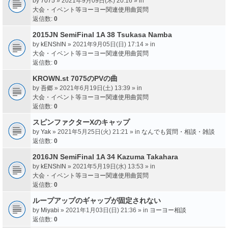
by
7075
» 2021年9月09日(木) 20:16 » in
大会・イベント等ヨーヨー関連使用曲質問
返信数:
0
2015JN SemiFinal 1A 38 Tsukasa Namba
by
kENShIN
» 2021年9月05日(日) 17:14 » in
大会・イベント等ヨーヨー関連使用曲質問
返信数:
0
KROWN.st 7075のPVの曲
by
吾郷
» 2021年6月19日(土) 13:39 » in
大会・イベント等ヨーヨー関連使用曲質問
返信数:
0
スピンファクターXのキャップ
by
Yak
» 2021年5月25日(火) 21:21 » in
なんでも質問・相談・雑談
返信数:
0
2016JN SemiFinal 1A 34 Kazuma Takahara
by
kENShIN
» 2021年5月19日(水) 13:53 » in
大会・イベント等ヨーヨー関連使用曲質問
返信数:
0
ループアップのギャップが固定されない
by
Miyabi
» 2021年1月03日(日) 21:36 » in
ヨーヨー相談
返信数:
0