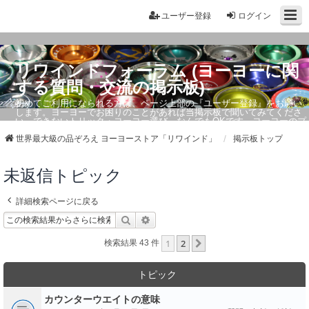
ユーザー登録
ログイン
リワインドフォーラム (ヨーヨーに関
する質問・交流の掲示板)
初めてご利用になられる方は、ページ上部の『ユーザー登録』をお願い
します。ヨーヨーでお困りのことがあれば当掲示板で聞いてみてくださ
い。できないトリック・ヨーヨー選び、なんでもOKです。ヨーヨーのプ
ロもお答えしています。
世界最大級の品ぞろえ ヨーヨーストア「リワインド」
掲示板トップ
未返信トピック
詳細検索ページに戻る
検索
詳細検索
1
2
次へ
検索結果 43 件
トピック
カウンターウエイトの意味