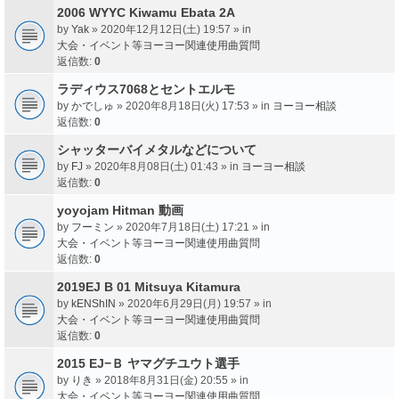
2006 WYYC Kiwamu Ebata 2A
by
Yak
» 2020年12月12日(土) 19:57 » in
大会・イベント等ヨーヨー関連使用曲質問
返信数:
0
ラディウス7068とセントエルモ
by
かでしゅ
» 2020年8月18日(火) 17:53 » in
ヨーヨー相談
返信数:
0
シャッターバイメタルなどについて
by
FJ
» 2020年8月08日(土) 01:43 » in
ヨーヨー相談
返信数:
0
yoyojam Hitman 動画
by
フーミン
» 2020年7月18日(土) 17:21 » in
大会・イベント等ヨーヨー関連使用曲質問
返信数:
0
2019EJ B 01 Mitsuya Kitamura
by
kENShIN
» 2020年6月29日(月) 19:57 » in
大会・イベント等ヨーヨー関連使用曲質問
返信数:
0
2015 EJ−Ｂ ヤマグチユウト選手
by
りき
» 2018年8月31日(金) 20:55 » in
大会・イベント等ヨーヨー関連使用曲質問