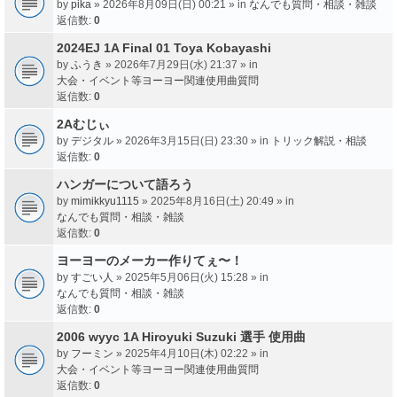
by
pika
» 2026年8月09日(日) 00:21 » in
なんでも質問・相談・雑談
返信数:
0
2024EJ 1A Final 01 Toya Kobayashi
by
ふうき
» 2026年7月29日(水) 21:37 » in
大会・イベント等ヨーヨー関連使用曲質問
返信数:
0
2Aむじぃ
by
デジタル
» 2026年3月15日(日) 23:30 » in
トリック解説・相談
返信数:
0
ハンガーについて語ろう
by
mimikkyu1115
» 2025年8月16日(土) 20:49 » in
なんでも質問・相談・雑談
返信数:
0
ヨーヨーのメーカー作りてぇ〜！
by
すごい人
» 2025年5月06日(火) 15:28 » in
なんでも質問・相談・雑談
返信数:
0
2006 wyyc 1A Hiroyuki Suzuki 選手 使用曲
by
フーミン
» 2025年4月10日(木) 02:22 » in
大会・イベント等ヨーヨー関連使用曲質問
返信数:
0