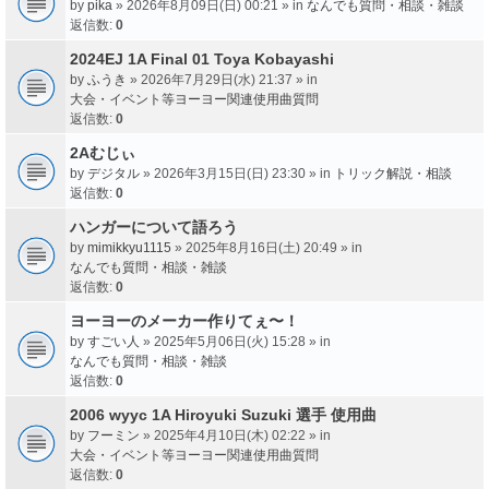
by
pika
» 2026年8月09日(日) 00:21 » in
なんでも質問・相談・雑談
返信数:
0
2024EJ 1A Final 01 Toya Kobayashi
by
ふうき
» 2026年7月29日(水) 21:37 » in
大会・イベント等ヨーヨー関連使用曲質問
返信数:
0
2Aむじぃ
by
デジタル
» 2026年3月15日(日) 23:30 » in
トリック解説・相談
返信数:
0
ハンガーについて語ろう
by
mimikkyu1115
» 2025年8月16日(土) 20:49 » in
なんでも質問・相談・雑談
返信数:
0
ヨーヨーのメーカー作りてぇ〜！
by
すごい人
» 2025年5月06日(火) 15:28 » in
なんでも質問・相談・雑談
返信数:
0
2006 wyyc 1A Hiroyuki Suzuki 選手 使用曲
by
フーミン
» 2025年4月10日(木) 02:22 » in
大会・イベント等ヨーヨー関連使用曲質問
返信数:
0