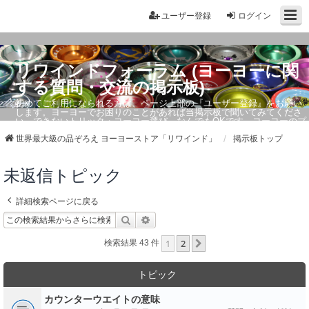
ユーザー登録
ログイン
リワインドフォーラム (ヨーヨーに関
する質問・交流の掲示板)
初めてご利用になられる方は、ページ上部の『ユーザー登録』をお願い
します。ヨーヨーでお困りのことがあれば当掲示板で聞いてみてくださ
い。できないトリック・ヨーヨー選び、なんでもOKです。ヨーヨーのプ
ロもお答えしています。
世界最大級の品ぞろえ ヨーヨーストア「リワインド」
掲示板トップ
未返信トピック
詳細検索ページに戻る
検索
詳細検索
1
2
次へ
検索結果 43 件
トピック
カウンターウエイトの意味