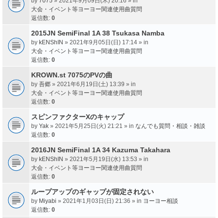
by
7075
» 2021年9月09日(木) 20:16 » in
大会・イベント等ヨーヨー関連使用曲質問
返信数:
0
2015JN SemiFinal 1A 38 Tsukasa Namba
by
kENShIN
» 2021年9月05日(日) 17:14 » in
大会・イベント等ヨーヨー関連使用曲質問
返信数:
0
KROWN.st 7075のPVの曲
by
吾郷
» 2021年6月19日(土) 13:39 » in
大会・イベント等ヨーヨー関連使用曲質問
返信数:
0
スピンファクターXのキャップ
by
Yak
» 2021年5月25日(火) 21:21 » in
なんでも質問・相談・雑談
返信数:
0
2016JN SemiFinal 1A 34 Kazuma Takahara
by
kENShIN
» 2021年5月19日(水) 13:53 » in
大会・イベント等ヨーヨー関連使用曲質問
返信数:
0
ループアップのギャップが固定されない
by
Miyabi
» 2021年1月03日(日) 21:36 » in
ヨーヨー相談
返信数:
0