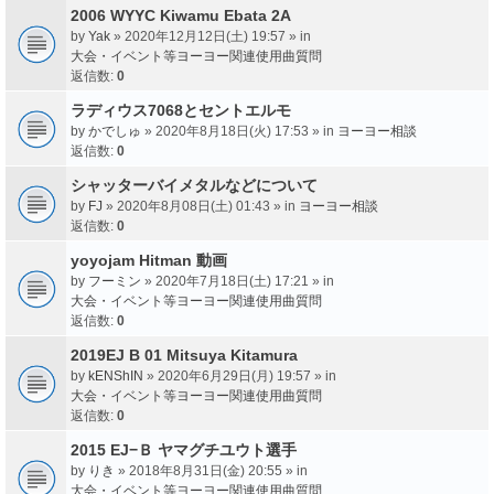
2006 WYYC Kiwamu Ebata 2A
by
Yak
» 2020年12月12日(土) 19:57 » in
大会・イベント等ヨーヨー関連使用曲質問
返信数:
0
ラディウス7068とセントエルモ
by
かでしゅ
» 2020年8月18日(火) 17:53 » in
ヨーヨー相談
返信数:
0
シャッターバイメタルなどについて
by
FJ
» 2020年8月08日(土) 01:43 » in
ヨーヨー相談
返信数:
0
yoyojam Hitman 動画
by
フーミン
» 2020年7月18日(土) 17:21 » in
大会・イベント等ヨーヨー関連使用曲質問
返信数:
0
2019EJ B 01 Mitsuya Kitamura
by
kENShIN
» 2020年6月29日(月) 19:57 » in
大会・イベント等ヨーヨー関連使用曲質問
返信数:
0
2015 EJ−Ｂ ヤマグチユウト選手
by
りき
» 2018年8月31日(金) 20:55 » in
大会・イベント等ヨーヨー関連使用曲質問