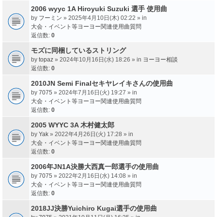
2006 wyyc 1A Hiroyuki Suzuki 選手 使用曲
by
フーミン
» 2025年4月10日(木) 02:22 » in
大会・イベント等ヨーヨー関連使用曲質問
返信数:
0
モズに同梱しているストリング
by
topaz
» 2024年10月16日(水) 18:26 » in
ヨーヨー相談
返信数:
0
2010JN Semi Finalセキヤレイキさんの使用曲
by
7075
» 2024年7月16日(火) 19:27 » in
大会・イベント等ヨーヨー関連使用曲質問
返信数:
0
2005 WYYC 3A 木村健太郎
by
Yak
» 2022年4月26日(火) 17:28 » in
大会・イベント等ヨーヨー関連使用曲質問
返信数:
0
2006年JN1A決勝大西真一郎選手の使用曲
by
7075
» 2022年2月16日(水) 14:08 » in
大会・イベント等ヨーヨー関連使用曲質問
返信数:
0
2018JJ決勝Yuichiro Kugai選手の使用曲