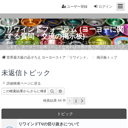
ユーザー登録
ログイン
リワインドフォーラム (ヨーヨーに関
する質問・交流の掲示板)
初めてご利用になられる方は、ページ上部の『ユーザー登録』をお願い
します。ヨーヨーでお困りのことがあれば当掲示板で聞いてみてくださ
い。できないトリック・ヨーヨー選び、なんでもOKです。ヨーヨーのプ
ロもお答えしています。
世界最大級の品ぞろえ ヨーヨーストア「リワインド」
掲示板トップ
未返信トピック
詳細検索ページに戻る
検索
詳細検索
1
2
次へ
検索結果 44 件
トピック
リワインドTVの切り抜きについて