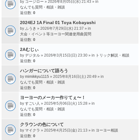
by
コージロー
» 2026年8月05日(水) 21:43 » in
なんでも質問・相談・雑談
返信数:
0
2024EJ 1A Final 01 Toya Kobayashi
by
ふうき
» 2026年7月29日(水) 21:37 » in
大会・イベント等ヨーヨー関連使用曲質問
返信数:
0
2Aむじぃ
by
デジタル
» 2026年3月15日(日) 23:30 » in
トリック解説・相談
返信数:
0
ハンガーについて語ろう
by
mimikkyu1115
» 2025年8月16日(土) 20:49 » in
なんでも質問・相談・雑談
返信数:
0
ヨーヨーのメーカー作りてぇ〜！
by
すごい人
» 2025年5月06日(火) 15:28 » in
なんでも質問・相談・雑談
返信数:
0
クラウンの色について
by
マイクラ
» 2025年4月25日(金) 21:13 » in
ヨーヨー相談
返信数:
0