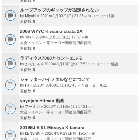
返信数:
0
ループアップのギャップが固定されない
by
Miyabi
» 2021年1月03日(日) 21:36 » in
ヨーヨー相談
返信数:
0
2006 WYYC Kiwamu Ebata 2A
by
Yak
» 2020年12月12日(土) 19:57 » in
大会・イベント等ヨーヨー関連使用曲質問
返信数:
0
ラディウス7068とセントエルモ
by
かでしゅ
» 2020年8月18日(火) 17:53 » in
ヨーヨー相談
返信数:
0
シャッターバイメタルなどについて
by
FJ
» 2020年8月08日(土) 01:43 » in
ヨーヨー相談
返信数:
0
yoyojam Hitman 動画
by
フーミン
» 2020年7月18日(土) 17:21 » in
大会・イベント等ヨーヨー関連使用曲質問
返信数:
0
2019EJ B 01 Mitsuya Kitamura
by
kENShIN
» 2020年6月29日(月) 19:57 » in
大会・イベント等ヨーヨー関連使用曲質問