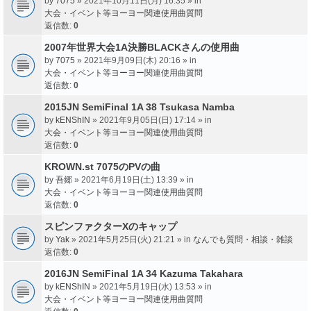
by
7075
» 2021年10月11日(月) 16:35 » in
大会・イベント等ヨーヨー関連使用曲質問
返信数:
0
2007年世界大会1A決勝BLACKさんの使用曲
by
7075
» 2021年9月09日(木) 20:16 » in
大会・イベント等ヨーヨー関連使用曲質問
返信数:
0
2015JN SemiFinal 1A 38 Tsukasa Namba
by
kENShIN
» 2021年9月05日(日) 17:14 » in
大会・イベント等ヨーヨー関連使用曲質問
返信数:
0
KROWN.st 7075のPVの曲
by
吾郷
» 2021年6月19日(土) 13:39 » in
大会・イベント等ヨーヨー関連使用曲質問
返信数:
0
スピンファクターXのキャップ
by
Yak
» 2021年5月25日(火) 21:21 » in
なんでも質問・相談・雑談
返信数:
0
2016JN SemiFinal 1A 34 Kazuma Takahara
by
kENShIN
» 2021年5月19日(水) 13:53 » in
大会・イベント等ヨーヨー関連使用曲質問