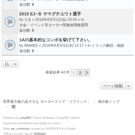
返信数:
0
2015 EJ−Ｂ ヤマグチユウト選手
by
りき
» 2018年8月31日(金) 20:55 » in
大会・イベント等ヨーヨー関連使用曲質問
返信数:
0
1Aの基本的なコンボを挙げて下さい。
by
Shin001
» 2018年8月02日(木) 12:17 » in
トリック解説・相談
返信数:
0
1
2
次へ
検索結果 44 件
ページ移動
世界最大級の品ぞろえ ヨーヨーストア「リワインド」
掲示板トップ
Powered by
phpBB
® Forum Software © phpBB Limited
Japanese translation principally by ocean
Style
we_universal
created by INVENTEA & v12mike
プライバシーについて
利用規約