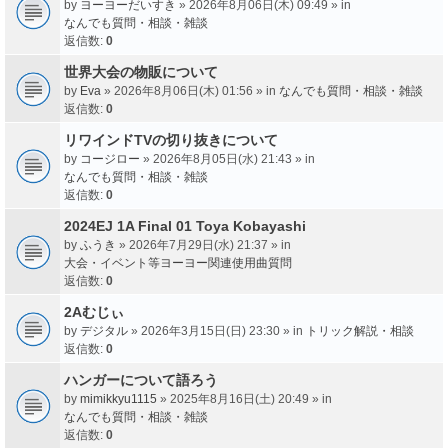
by
ヨーヨーだいすき
» 2026年8月06日(木) 09:49 » in
なんでも質問・相談・雑談
返信数:
0
世界大会の物販について
by
Eva
» 2026年8月06日(木) 01:56 » in
なんでも質問・相談・雑談
返信数:
0
リワインドTVの切り抜きについて
by
コージロー
» 2026年8月05日(水) 21:43 » in
なんでも質問・相談・雑談
返信数:
0
2024EJ 1A Final 01 Toya Kobayashi
by
ふうき
» 2026年7月29日(水) 21:37 » in
大会・イベント等ヨーヨー関連使用曲質問
返信数:
0
2Aむじぃ
by
デジタル
» 2026年3月15日(日) 23:30 » in
トリック解説・相談
返信数:
0
ハンガーについて語ろう
by
mimikkyu1115
» 2025年8月16日(土) 20:49 » in
なんでも質問・相談・雑談
返信数:
0