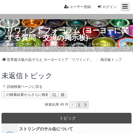
ユーザー登録
ログイン
リワインドフォーラム (ヨーヨーに関
する質問・交流の掲示板)
初めてご利用になられる方は、ページ上部の『ユーザー登録』をお願い
します。ヨーヨーでお困りのことがあれば当掲示板で聞いてみてくださ
い。できないトリック・ヨーヨー選び、なんでもOKです。ヨーヨーのプ
ロもお答えしています。
世界最大級の品ぞろえ ヨーヨーストア「リワインド」
掲示板トップ
未返信トピック
詳細検索ページに戻る
検索
詳細検索
1
2
次へ
検索結果 46 件
トピック
ストリングのサル缶について