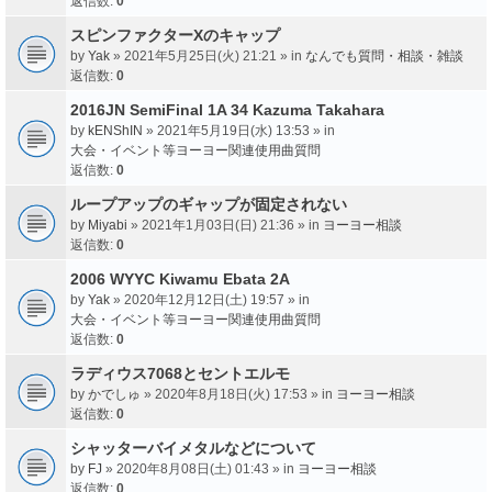
返信数:
0
スピンファクターXのキャップ
by
Yak
» 2021年5月25日(火) 21:21 » in
なんでも質問・相談・雑談
返信数:
0
2016JN SemiFinal 1A 34 Kazuma Takahara
by
kENShIN
» 2021年5月19日(水) 13:53 » in
大会・イベント等ヨーヨー関連使用曲質問
返信数:
0
ループアップのギャップが固定されない
by
Miyabi
» 2021年1月03日(日) 21:36 » in
ヨーヨー相談
返信数:
0
2006 WYYC Kiwamu Ebata 2A
by
Yak
» 2020年12月12日(土) 19:57 » in
大会・イベント等ヨーヨー関連使用曲質問
返信数:
0
ラディウス7068とセントエルモ
by
かでしゅ
» 2020年8月18日(火) 17:53 » in
ヨーヨー相談
返信数:
0
シャッターバイメタルなどについて
by
FJ
» 2020年8月08日(土) 01:43 » in
ヨーヨー相談
返信数:
0