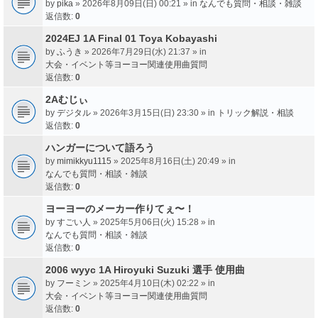
by
pika
» 2026年8月09日(日) 00:21 » in
なんでも質問・相談・雑談
返信数:
0
2024EJ 1A Final 01 Toya Kobayashi
by
ふうき
» 2026年7月29日(水) 21:37 » in
大会・イベント等ヨーヨー関連使用曲質問
返信数:
0
2Aむじぃ
by
デジタル
» 2026年3月15日(日) 23:30 » in
トリック解説・相談
返信数:
0
ハンガーについて語ろう
by
mimikkyu1115
» 2025年8月16日(土) 20:49 » in
なんでも質問・相談・雑談
返信数:
0
ヨーヨーのメーカー作りてぇ〜！
by
すごい人
» 2025年5月06日(火) 15:28 » in
なんでも質問・相談・雑談
返信数:
0
2006 wyyc 1A Hiroyuki Suzuki 選手 使用曲
by
フーミン
» 2025年4月10日(木) 02:22 » in
大会・イベント等ヨーヨー関連使用曲質問
返信数:
0