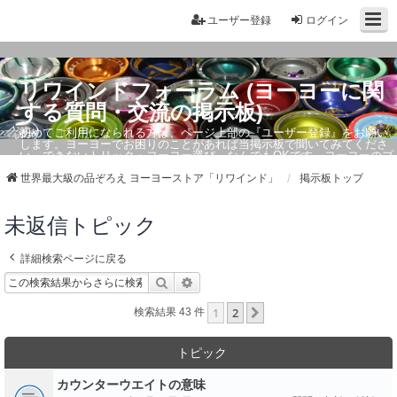
ユーザー登録
ログイン
リワインドフォーラム (ヨーヨーに関
する質問・交流の掲示板)
初めてご利用になられる方は、ページ上部の『ユーザー登録』をお願い
します。ヨーヨーでお困りのことがあれば当掲示板で聞いてみてくださ
い。できないトリック・ヨーヨー選び、なんでもOKです。ヨーヨーのプ
ロもお答えしています。
世界最大級の品ぞろえ ヨーヨーストア「リワインド」
掲示板トップ
未返信トピック
詳細検索ページに戻る
検索
詳細検索
1
2
次へ
検索結果 43 件
トピック
カウンターウエイトの意味