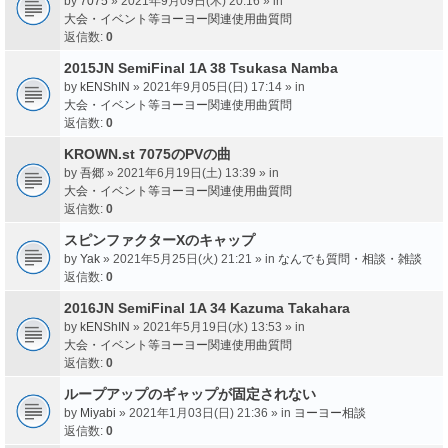
by
7075
» 2021年9月09日(木) 20:16 » in
大会・イベント等ヨーヨー関連使用曲質問
返信数:
0
2015JN SemiFinal 1A 38 Tsukasa Namba
by
kENShIN
» 2021年9月05日(日) 17:14 » in
大会・イベント等ヨーヨー関連使用曲質問
返信数:
0
KROWN.st 7075のPVの曲
by
吾郷
» 2021年6月19日(土) 13:39 » in
大会・イベント等ヨーヨー関連使用曲質問
返信数:
0
スピンファクターXのキャップ
by
Yak
» 2021年5月25日(火) 21:21 » in
なんでも質問・相談・雑談
返信数:
0
2016JN SemiFinal 1A 34 Kazuma Takahara
by
kENShIN
» 2021年5月19日(水) 13:53 » in
大会・イベント等ヨーヨー関連使用曲質問
返信数:
0
ループアップのギャップが固定されない
by
Miyabi
» 2021年1月03日(日) 21:36 » in
ヨーヨー相談
返信数:
0