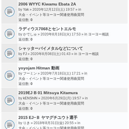
2006 WYYC Kiwamu Ebata 2A
by
Yak
» 2020年12月12日(土) 19:57 » in
大会・イベント等ヨーヨー関連使用曲質問
返信数:
0
ラディウス7068とセントエルモ
by
かでしゅ
» 2020年8月18日(火) 17:53 » in
ヨーヨー相談
返信数:
0
シャッターバイメタルなどについて
by
FJ
» 2020年8月08日(土) 01:43 » in
ヨーヨー相談
返信数:
0
yoyojam Hitman 動画
by
フーミン
» 2020年7月18日(土) 17:21 » in
大会・イベント等ヨーヨー関連使用曲質問
返信数:
0
2019EJ B 01 Mitsuya Kitamura
by
kENShIN
» 2020年6月29日(月) 19:57 » in
大会・イベント等ヨーヨー関連使用曲質問
返信数:
0
2015 EJ−Ｂ ヤマグチユウト選手
by
りき
» 2018年8月31日(金) 20:55 » in
大会・イベント等ヨーヨー関連使用曲質問