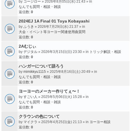
by
コージロー
» 2026年8月05日(水) 21:43 » in
なんでも質問・相談・雑談
返信数:
0
2024EJ 1A Final 01 Toya Kobayashi
by
ふうき
» 2026年7月29日(水) 21:37 » in
大会・イベント等ヨーヨー関連使用曲質問
返信数:
0
2Aむじぃ
by
デジタル
» 2026年3月15日(日) 23:30 » in
トリック解説・相談
返信数:
0
ハンガーについて語ろう
by
mimikkyu1115
» 2025年8月16日(土) 20:49 » in
なんでも質問・相談・雑談
返信数:
0
ヨーヨーのメーカー作りてぇ〜！
by
すごい人
» 2025年5月06日(火) 15:28 » in
なんでも質問・相談・雑談
返信数:
0
クラウンの色について
by
マイクラ
» 2025年4月25日(金) 21:13 » in
ヨーヨー相談
返信数:
0