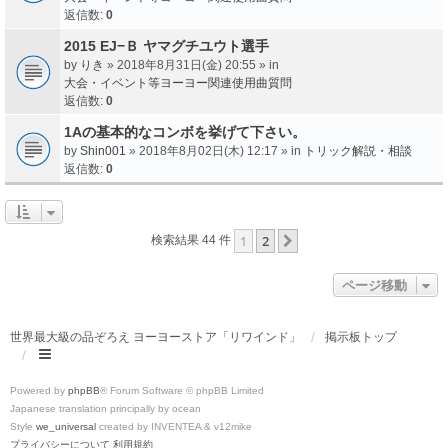
返信数:
0
2015 EJ−Ｂ ヤマグチユウト選手
by
りき
» 2018年8月31日(金) 20:55 » in
大会・イベント等ヨーヨー関連使用曲質問
返信数:
0
1Aの基本的なコンボを挙げて下さい。
by
Shin001
» 2018年8月02日(木) 12:17 » in
トリック解説・相談
返信数:
0
1
2
次へ
検索結果 44 件
ページ移動
世界最大級の品ぞろえ ヨーヨーストア「リワインド」
掲示板トップ
Powered by
phpBB
® Forum Software © phpBB Limited
Japanese translation principally by ocean
Style
we_universal
created by INVENTEA & v12mike
プライバシーについて
利用規約