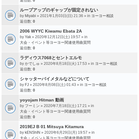
返信数:
0
ループアップのギャップが固定されない
by
Miyabi
» 2021年1月03日(日) 21:36 » in
ヨーヨー相談
返信数:
0
2006 WYYC Kiwamu Ebata 2A
by
Yak
» 2020年12月12日(土) 19:57 » in
大会・イベント等ヨーヨー関連使用曲質問
返信数:
0
ラディウス7068とセントエルモ
by
かでしゅ
» 2020年8月18日(火) 17:53 » in
ヨーヨー相談
返信数:
0
シャッターバイメタルなどについて
by
FJ
» 2020年8月08日(土) 01:43 » in
ヨーヨー相談
返信数:
0
yoyojam Hitman 動画
by
フーミン
» 2020年7月18日(土) 17:21 » in
大会・イベント等ヨーヨー関連使用曲質問
返信数:
0
2019EJ B 01 Mitsuya Kitamura
by
kENShIN
» 2020年6月29日(月) 19:57 » in
大会・イベント等ヨーヨー関連使用曲質問