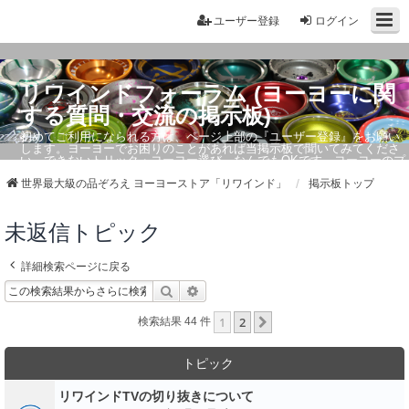
ユーザー登録
ログイン
リワインドフォーラム (ヨーヨーに関
する質問・交流の掲示板)
初めてご利用になられる方は、ページ上部の『ユーザー登録』をお願い
します。ヨーヨーでお困りのことがあれば当掲示板で聞いてみてくださ
い。できないトリック・ヨーヨー選び、なんでもOKです。ヨーヨーのプ
ロもお答えしています。
世界最大級の品ぞろえ ヨーヨーストア「リワインド」
掲示板トップ
未返信トピック
詳細検索ページに戻る
検索
詳細検索
1
2
次へ
検索結果 44 件
トピック
リワインドTVの切り抜きについて