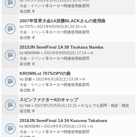
by
7075
» 2021年10月11日(月) 16:35 » in
大会・イベント等ヨーヨー関連使用曲質問
返信数:
0
2007年世界大会1A決勝BLACKさんの使用曲
by
7075
» 2021年9月09日(木) 20:16 » in
大会・イベント等ヨーヨー関連使用曲質問
返信数:
0
2015JN SemiFinal 1A 38 Tsukasa Namba
by
kENShIN
» 2021年9月05日(日) 17:14 » in
大会・イベント等ヨーヨー関連使用曲質問
返信数:
0
KROWN.st 7075のPVの曲
by
吾郷
» 2021年6月19日(土) 13:39 » in
大会・イベント等ヨーヨー関連使用曲質問
返信数:
0
スピンファクターXのキャップ
by
Yak
» 2021年5月25日(火) 21:21 » in
なんでも質問・相談・雑談
返信数:
0
2016JN SemiFinal 1A 34 Kazuma Takahara
by
kENShIN
» 2021年5月19日(水) 13:53 » in
大会・イベント等ヨーヨー関連使用曲質問