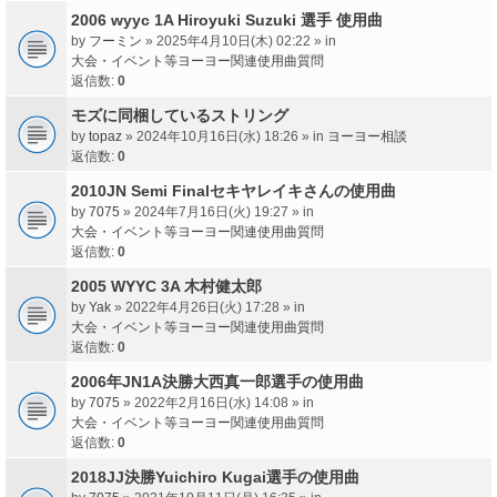
2006 wyyc 1A Hiroyuki Suzuki 選手 使用曲
by
フーミン
» 2025年4月10日(木) 02:22 » in
大会・イベント等ヨーヨー関連使用曲質問
返信数:
0
モズに同梱しているストリング
by
topaz
» 2024年10月16日(水) 18:26 » in
ヨーヨー相談
返信数:
0
2010JN Semi Finalセキヤレイキさんの使用曲
by
7075
» 2024年7月16日(火) 19:27 » in
大会・イベント等ヨーヨー関連使用曲質問
返信数:
0
2005 WYYC 3A 木村健太郎
by
Yak
» 2022年4月26日(火) 17:28 » in
大会・イベント等ヨーヨー関連使用曲質問
返信数:
0
2006年JN1A決勝大西真一郎選手の使用曲
by
7075
» 2022年2月16日(水) 14:08 » in
大会・イベント等ヨーヨー関連使用曲質問
返信数:
0
2018JJ決勝Yuichiro Kugai選手の使用曲