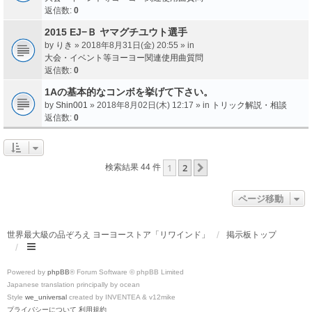
返信数:
0
2015 EJ−Ｂ ヤマグチユウト選手
by
りき
» 2018年8月31日(金) 20:55 » in
大会・イベント等ヨーヨー関連使用曲質問
返信数:
0
1Aの基本的なコンボを挙げて下さい。
by
Shin001
» 2018年8月02日(木) 12:17 » in
トリック解説・相談
返信数:
0
1
2
次へ
検索結果 44 件
ページ移動
世界最大級の品ぞろえ ヨーヨーストア「リワインド」
掲示板トップ
Powered by
phpBB
® Forum Software © phpBB Limited
Japanese translation principally by ocean
Style
we_universal
created by INVENTEA & v12mike
プライバシーについて
利用規約