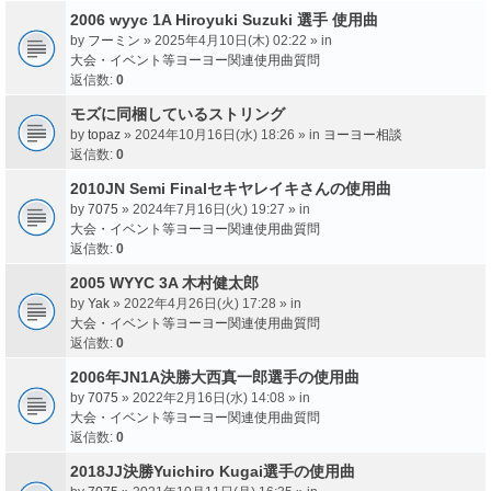
2006 wyyc 1A Hiroyuki Suzuki 選手 使用曲
by
フーミン
» 2025年4月10日(木) 02:22 » in
大会・イベント等ヨーヨー関連使用曲質問
返信数:
0
モズに同梱しているストリング
by
topaz
» 2024年10月16日(水) 18:26 » in
ヨーヨー相談
返信数:
0
2010JN Semi Finalセキヤレイキさんの使用曲
by
7075
» 2024年7月16日(火) 19:27 » in
大会・イベント等ヨーヨー関連使用曲質問
返信数:
0
2005 WYYC 3A 木村健太郎
by
Yak
» 2022年4月26日(火) 17:28 » in
大会・イベント等ヨーヨー関連使用曲質問
返信数:
0
2006年JN1A決勝大西真一郎選手の使用曲
by
7075
» 2022年2月16日(水) 14:08 » in
大会・イベント等ヨーヨー関連使用曲質問
返信数:
0
2018JJ決勝Yuichiro Kugai選手の使用曲