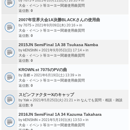
by
7075
» 2021年10月11日(月) 16:35 » in
大会・イベント等ヨーヨー関連使用曲質問
返信数:
0
2007年世界大会1A決勝BLACKさんの使用曲
by
7075
» 2021年9月09日(木) 20:16 » in
大会・イベント等ヨーヨー関連使用曲質問
返信数:
0
2015JN SemiFinal 1A 38 Tsukasa Namba
by
kENShIN
» 2021年9月05日(日) 17:14 » in
大会・イベント等ヨーヨー関連使用曲質問
返信数:
0
KROWN.st 7075のPVの曲
by
吾郷
» 2021年6月19日(土) 13:39 » in
大会・イベント等ヨーヨー関連使用曲質問
返信数:
0
スピンファクターXのキャップ
by
Yak
» 2021年5月25日(火) 21:21 » in
なんでも質問・相談・雑談
返信数:
0
2016JN SemiFinal 1A 34 Kazuma Takahara
by
kENShIN
» 2021年5月19日(水) 13:53 » in
大会・イベント等ヨーヨー関連使用曲質問