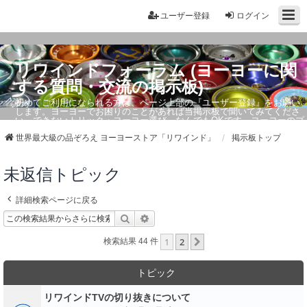
ユーザー登録
ログイン
リワインドフォーラム (ヨーヨーに関
する質問・交流の掲示板)
初めてご利用になられる方は、ページ上部の『ユーザー登録』をお願い
します。ヨーヨーでお困りのことがあれば当掲示板で聞いてみてくださ
い。できないトリック・ヨーヨー選び、なんでもOKです。ヨーヨーのプ
ロもお答えしています。
世界最大級の品ぞろえ ヨーヨーストア「リワインド」
掲示板トップ
未返信トピック
詳細検索ページに戻る
検索
詳細検索
1
2
次へ
検索結果 44 件
トピック
リワインドTVの切り抜きについて