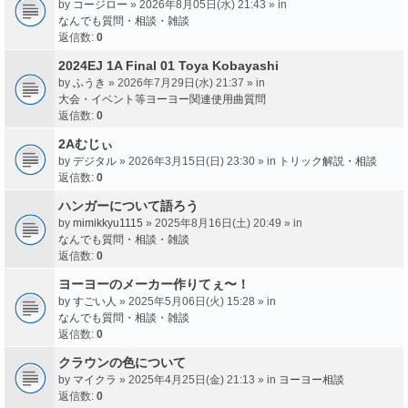
by
コージロー
» 2026年8月05日(水) 21:43 » in
なんでも質問・相談・雑談
返信数:
0
2024EJ 1A Final 01 Toya Kobayashi
by
ふうき
» 2026年7月29日(水) 21:37 » in
大会・イベント等ヨーヨー関連使用曲質問
返信数:
0
2Aむじぃ
by
デジタル
» 2026年3月15日(日) 23:30 » in
トリック解説・相談
返信数:
0
ハンガーについて語ろう
by
mimikkyu1115
» 2025年8月16日(土) 20:49 » in
なんでも質問・相談・雑談
返信数:
0
ヨーヨーのメーカー作りてぇ〜！
by
すごい人
» 2025年5月06日(火) 15:28 » in
なんでも質問・相談・雑談
返信数:
0
クラウンの色について
by
マイクラ
» 2025年4月25日(金) 21:13 » in
ヨーヨー相談
返信数:
0