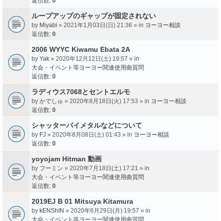
返信数:
0
ループアップのギャップが固定されない
by
Miyabi
» 2021年1月03日(日) 21:36 » in
ヨーヨー相談
返信数:
0
2006 WYYC Kiwamu Ebata 2A
by
Yak
» 2020年12月12日(土) 19:57 » in
大会・イベント等ヨーヨー関連使用曲質問
返信数:
0
ラディウス7068とセントエルモ
by
かでしゅ
» 2020年8月18日(火) 17:53 » in
ヨーヨー相談
返信数:
0
シャッターバイメタルなどについて
by
FJ
» 2020年8月08日(土) 01:43 » in
ヨーヨー相談
返信数:
0
yoyojam Hitman 動画
by
フーミン
» 2020年7月18日(土) 17:21 » in
大会・イベント等ヨーヨー関連使用曲質問
返信数:
0
2019EJ B 01 Mitsuya Kitamura
by
kENShIN
» 2020年6月29日(月) 19:57 » in
大会・イベント等ヨーヨー関連使用曲質問