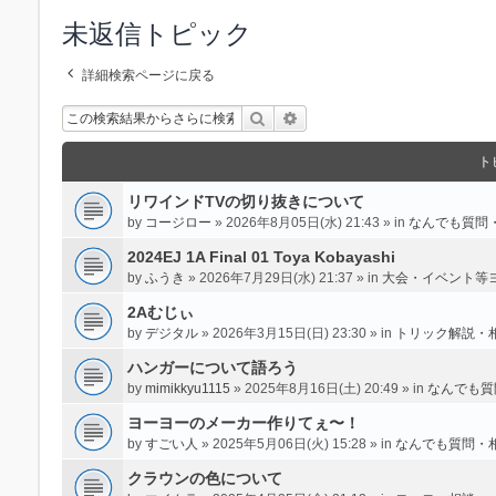
未返信トピック
詳細検索ページに戻る
検索
詳細検索
ト
リワインドTVの切り抜きについて
by
コージロー
» 2026年8月05日(水) 21:43 » in
なんでも質問
2024EJ 1A Final 01 Toya Kobayashi
by
ふうき
» 2026年7月29日(水) 21:37 » in
大会・イベント等
2Aむじぃ
by
デジタル
» 2026年3月15日(日) 23:30 » in
トリック解説・
ハンガーについて語ろう
by
mimikkyu1115
» 2025年8月16日(土) 20:49 » in
なんでも質
ヨーヨーのメーカー作りてぇ〜！
by
すごい人
» 2025年5月06日(火) 15:28 » in
なんでも質問・
クラウンの色について