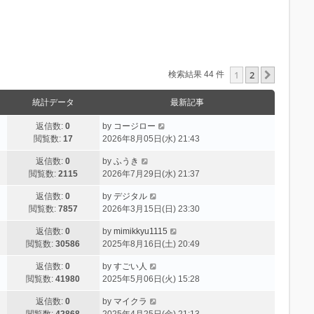
1
2
次へ
検索結果 44 件
統計データ
最新記事
返信数:
0
by
コージロー
閲覧数:
17
2026年8月05日(水) 21:43
返信数:
0
by
ふうき
閲覧数:
2115
2026年7月29日(水) 21:37
返信数:
0
by
デジタル
閲覧数:
7857
2026年3月15日(日) 23:30
返信数:
0
by
mimikkyu1115
閲覧数:
30586
2025年8月16日(土) 20:49
返信数:
0
by
すごい人
閲覧数:
41980
2025年5月06日(火) 15:28
返信数:
0
by
マイクラ
閲覧数:
42868
2025年4月25日(金) 21:13