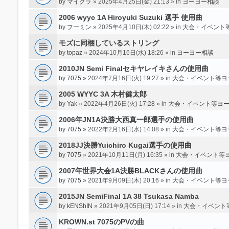
by
マイクラ
» 2025年4月25日(金) 21:13 » in
ヨーヨー相談
2006 wyyc 1A Hiroyuki Suzuki 選手 使用曲
by
フーミン
» 2025年4月10日(木) 02:22 » in
大会・イベント
モズに同梱しているストリング
by
topaz
» 2024年10月16日(水) 18:26 » in
ヨーヨー相談
2010JN Semi Finalセキヤレイキさんの使用曲
by
7075
» 2024年7月16日(火) 19:27 » in
大会・イベント等ヨ
2005 WYYC 3A 木村健太郎
by
Yak
» 2022年4月26日(火) 17:28 » in
大会・イベント等ヨ
2006年JN1A決勝大西真一郎選手の使用曲
by
7075
» 2022年2月16日(水) 14:08 » in
大会・イベント等ヨ
2018JJ決勝Yuichiro Kugai選手の使用曲
by
7075
» 2021年10月11日(月) 16:35 » in
大会・イベント等
2007年世界大会1A決勝BLACKさんの使用曲
by
7075
» 2021年9月09日(木) 20:16 » in
大会・イベント等ヨ
2015JN SemiFinal 1A 38 Tsukasa Namba
by
kENShIN
» 2021年9月05日(日) 17:14 » in
大会・イベント
KROWN.st 7075のPVの曲