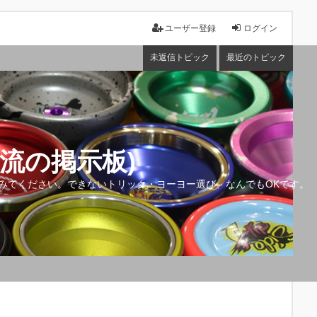
ユーザー登録
ログイン
未返信トピック
最近のトピック
流の掲示板)
みてください。できないトリック・ヨーヨー選び、なんでもOKです。