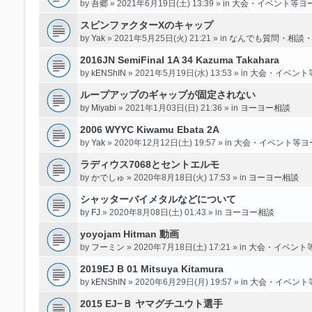
by
吾郷
» 2021年6月19日(土) 13:39 » in
大会・イベント等ヨ
スピンファクターXのキャップ
by
Yak
» 2021年5月25日(火) 21:21 » in
なんでも質問・相談
2016JN SemiFinal 1A 34 Kazuma Takahara
by
kENShIN
» 2021年5月19日(水) 13:53 » in
大会・イベント
ループアップのギャップが固定されない
by
Miyabi
» 2021年1月03日(日) 21:36 » in
ヨーヨー相談
2006 WYYC Kiwamu Ebata 2A
by
Yak
» 2020年12月12日(土) 19:57 » in
大会・イベント等ヨ
ラディウス7068とセントエルモ
by
かでしゅ
» 2020年8月18日(火) 17:53 » in
ヨーヨー相談
シャッターバイメタルなどについて
by
FJ
» 2020年8月08日(土) 01:43 » in
ヨーヨー相談
yoyojam Hitman 動画
by
フーミン
» 2020年7月18日(土) 17:21 » in
大会・イベント
2019EJ B 01 Mitsuya Kitamura
by
kENShIN
» 2020年6月29日(月) 19:57 » in
大会・イベント
2015 EJ−Ｂ ヤマグチユウト選手