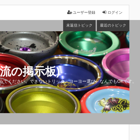
ユーザー登録
ログイン
未返信トピック
最近のトピック
流の掲示板)
みてください。できないトリック・ヨーヨー選び、なんでもOKです。