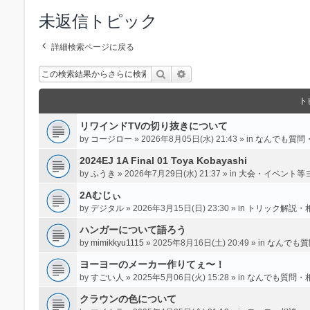
未返信トピック
詳細検索ページに戻る
検索
詳細検索
ト
リワインドTVの切り抜きについて
by
コージロー
» 2026年8月05日(水) 21:43 » in
なんでも質問
2024EJ 1A Final 01 Toya Kobayashi
by
ふうき
» 2026年7月29日(水) 21:37 » in
大会・イベント等
2Aむじぃ
by
デジタル
» 2026年3月15日(日) 23:30 » in
トリック解説・
ハンガーについて語ろう
by
mimikkyu1115
» 2025年8月16日(土) 20:49 » in
なんでも質
ヨーヨーのメーカー作りてぇ〜！
by
すごい人
» 2025年5月06日(火) 15:28 » in
なんでも質問・
クラウンの色について