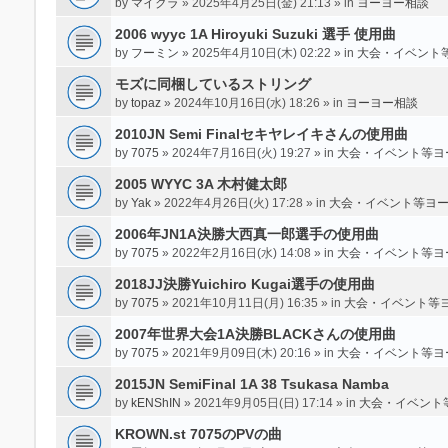
by
マイクラ
» 2025年4月25日(金) 21:13 » in
ヨーヨー相談
2006 wyyc 1A Hiroyuki Suzuki 選手 使用曲
by
フーミン
» 2025年4月10日(木) 02:22 » in
大会・イベント
モズに同梱しているストリング
by
topaz
» 2024年10月16日(水) 18:26 » in
ヨーヨー相談
2010JN Semi Finalセキヤレイキさんの使用曲
by
7075
» 2024年7月16日(火) 19:27 » in
大会・イベント等ヨ
2005 WYYC 3A 木村健太郎
by
Yak
» 2022年4月26日(火) 17:28 » in
大会・イベント等ヨ
2006年JN1A決勝大西真一郎選手の使用曲
by
7075
» 2022年2月16日(水) 14:08 » in
大会・イベント等ヨ
2018JJ決勝Yuichiro Kugai選手の使用曲
by
7075
» 2021年10月11日(月) 16:35 » in
大会・イベント等
2007年世界大会1A決勝BLACKさんの使用曲
by
7075
» 2021年9月09日(木) 20:16 » in
大会・イベント等ヨ
2015JN SemiFinal 1A 38 Tsukasa Namba
by
kENShIN
» 2021年9月05日(日) 17:14 » in
大会・イベント
KROWN.st 7075のPVの曲