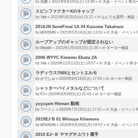
by
吾郷
» 2021年6月19日(土) 13:39 » in
大会・イベント等ヨ
スピンファクターXのキャップ
by
Yak
» 2021年5月25日(火) 21:21 » in
なんでも質問・相談
2016JN SemiFinal 1A 34 Kazuma Takahara
by
kENShIN
» 2021年5月19日(水) 13:53 » in
大会・イベント
ループアップのギャップが固定されない
by
Miyabi
» 2021年1月03日(日) 21:36 » in
ヨーヨー相談
2006 WYYC Kiwamu Ebata 2A
by
Yak
» 2020年12月12日(土) 19:57 » in
大会・イベント等ヨ
ラディウス7068とセントエルモ
by
かでしゅ
» 2020年8月18日(火) 17:53 » in
ヨーヨー相談
シャッターバイメタルなどについて
by
FJ
» 2020年8月08日(土) 01:43 » in
ヨーヨー相談
yoyojam Hitman 動画
by
フーミン
» 2020年7月18日(土) 17:21 » in
大会・イベント
2019EJ B 01 Mitsuya Kitamura
by
kENShIN
» 2020年6月29日(月) 19:57 » in
大会・イベント
2015 EJ−Ｂ ヤマグチユウト選手