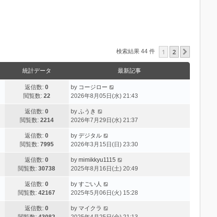
1
2
次へ
検索結果 44 件
統計データ
最新記事
返信数:
0
by
コージロー
閲覧数:
22
2026年8月05日(水) 21:43
返信数:
0
by
ふうき
閲覧数:
2214
2026年7月29日(水) 21:37
返信数:
0
by
デジタル
閲覧数:
7995
2026年3月15日(日) 23:30
返信数:
0
by
mimikkyu1115
閲覧数:
30738
2025年8月16日(土) 20:49
返信数:
0
by
すごい人
閲覧数:
42167
2025年5月06日(火) 15:28
返信数:
0
by
マイクラ
閲覧数:
43082
2025年4月25日(金) 21:13