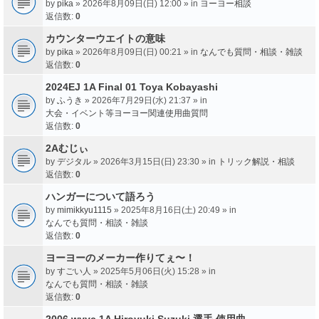
by
pika
» 2026年8月09日(日) 12:00 » in
ヨーヨー相談
返信数:
0
カウンターウエイトの意味
by
pika
» 2026年8月09日(日) 00:21 » in
なんでも質問・相談・雑談
返信数:
0
2024EJ 1A Final 01 Toya Kobayashi
by
ふうき
» 2026年7月29日(水) 21:37 » in
大会・イベント等ヨーヨー関連使用曲質問
返信数:
0
2Aむじぃ
by
デジタル
» 2026年3月15日(日) 23:30 » in
トリック解説・相談
返信数:
0
ハンガーについて語ろう
by
mimikkyu1115
» 2025年8月16日(土) 20:49 » in
なんでも質問・相談・雑談
返信数:
0
ヨーヨーのメーカー作りてぇ〜！
by
すごい人
» 2025年5月06日(火) 15:28 » in
なんでも質問・相談・雑談
返信数:
0
2006 wyyc 1A Hiroyuki Suzuki 選手 使用曲