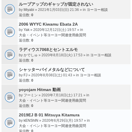
ループアップのギャップが固定されない
by
Miyabi
» 2021年1月03日(日) 21:36 » in
ヨーヨー相談
返信数:
0
2006 WYYC Kiwamu Ebata 2A
by
Yak
» 2020年12月12日(土) 19:57 » in
大会・イベント等ヨーヨー関連使用曲質問
返信数:
0
ラディウス7068とセントエルモ
by
かでしゅ
» 2020年8月18日(火) 17:53 » in
ヨーヨー相談
返信数:
0
シャッターバイメタルなどについて
by
FJ
» 2020年8月08日(土) 01:43 » in
ヨーヨー相談
返信数:
0
yoyojam Hitman 動画
by
フーミン
» 2020年7月18日(土) 17:21 » in
大会・イベント等ヨーヨー関連使用曲質問
返信数:
0
2019EJ B 01 Mitsuya Kitamura
by
kENShIN
» 2020年6月29日(月) 19:57 » in
大会・イベント等ヨーヨー関連使用曲質問
返信数:
0