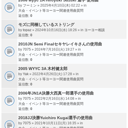
by
フーミン
» 2025年4月10日(木) 02:22 » in
大会・イベント等ヨーヨー関連使用曲質問
返信数:
0
モズに同梱しているストリング
by
topaz
» 2024年10月16日(水) 18:26 » in
ヨーヨー相談
返信数:
0
2010JN Semi Finalセキヤレイキさんの使用曲
by
7075
» 2024年7月16日(火) 19:27 » in
大会・イベント等ヨーヨー関連使用曲質問
返信数:
0
2005 WYYC 3A 木村健太郎
by
Yak
» 2022年4月26日(火) 17:28 » in
大会・イベント等ヨーヨー関連使用曲質問
返信数:
0
2006年JN1A決勝大西真一郎選手の使用曲
by
7075
» 2022年2月16日(水) 14:08 » in
大会・イベント等ヨーヨー関連使用曲質問
返信数:
0
2018JJ決勝Yuichiro Kugai選手の使用曲
by
7075
» 2021年10月11日(月) 16:35 » in