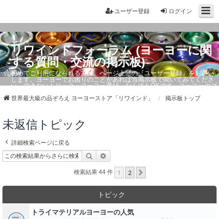
ユーザー登録
ログイン
リワインドフォーラム (ヨーヨーに関
する質問・交流の掲示板)
初めてご利用になられる方は、ページ上部の『ユーザー登録』をお願い
します。ヨーヨーでお困りのことがあれば当掲示板で聞いてみてくださ
い。できないトリック・ヨーヨー選び、なんでもOKです。ヨーヨーのプ
ロもお答えしています。
世界最大級の品ぞろえ ヨーヨーストア「リワインド」
掲示板トップ
未返信トピック
詳細検索ページに戻る
検索
詳細検索
1
2
次へ
検索結果 44 件
トピック
トライマテリアルヨーヨーの人気