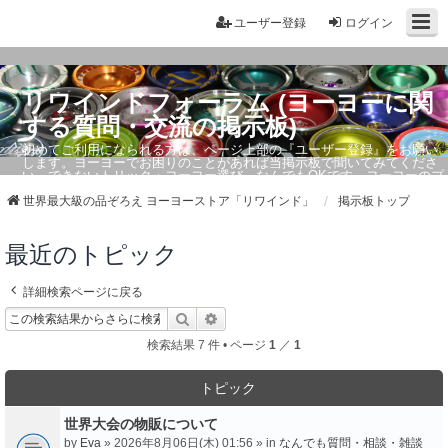
ユーザー登録
ログイン
リワインドフォーラム (ヨーヨーに関
する質問・交流の掲示板)
初めてご利用になられる方は、ページ上部の『ユーザー登録』をお願い
します。ヨーヨーでお困りのことがあれば当掲示板で聞いてみてくださ
い。できないトリック・ヨーヨー選び、なんでもOKです。ヨーヨーのプ
ロもお答えしています。
世界最大級の品ぞろえ ヨーヨーストア「リワインド」
掲示板トップ
最近のトピック
詳細検索ページに戻る
検索
詳細検索
検索結果 7 件 • ページ
1
／
1
トピック
世界大会の物販について
by
Eva
» 2026年8月06日(木) 01:56 » in
なんでも質問・相談・雑談