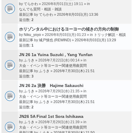
by
てらかわ
» 2026年8月01日(土) 19:11 » in
なんでも質問・相談・雑談
最新記事 by
てらかわ
»
2026年8月03日(月) 13:36
返信数:
2
ホリゾンタル中におけるヨーヨーの傾きの方向の制御
by
Niku_yoyo
» 2026年8月03日(月) 01:23 » in
トリック解説・相談
最新記事 by
城戸慎也 (REWIND)
»
2026年8月03日(月) 13:29
返信数:
1
JN 26 1a Yuina Suzuki , Yang Yunfan
by
ふうき
» 2026年7月22日(水) 00:14 » in
大会・イベント等ヨーヨー関連使用曲質問
最新記事 by
ふうき
»
2026年7月30日(木) 21:51
返信数:
3
JN 26 2a 決勝 Hajime Sakauchi
by
ふうき
» 2026年7月29日(水) 21:35 » in
大会・イベント等ヨーヨー関連使用曲質問
最新記事 by
ふうき
»
2026年7月30日(木) 21:51
返信数:
2
JN26 5A Final 1st Sora Ishikawa
by
ふうき
» 2026年7月29日(水) 21:39 » in
大会・イベント等ヨーヨー関連使用曲質問
最新記事 by
ふうき
»
2026年7月30日(木) 21:50