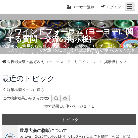
ユーザー登録
ログイン
リワインドフォーラム (ヨーヨーに関
する質問・交流の掲示板)
初めてご利用になられる方は、ページ上部の『ユーザー登録』をお願い
します。ヨーヨーでお困りのことがあれば当掲示板で聞いてみてくださ
い。できないトリック・ヨーヨー選び、なんでもOKです。ヨーヨーのプ
ロもお答えしています。
世界最大級の品ぞろえ ヨーヨーストア「リワインド」
掲示板トップ
最近のトピック
詳細検索ページに戻る
検索
詳細検索
検索結果 10 件 • ページ
1
／
1
トピック
世界大会の物販について
by
Eva
» 2026年8月06日(木) 01:56 » in
なんでも質問・相談・雑談