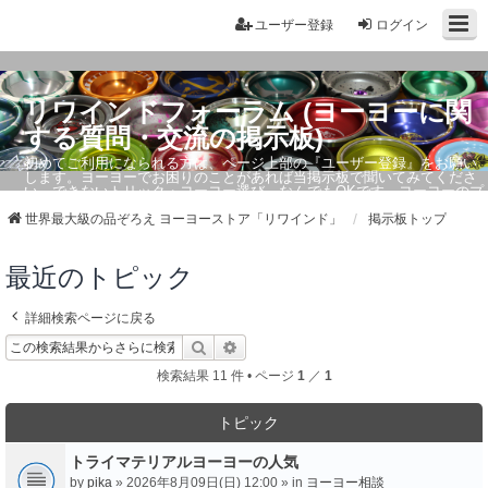
ユーザー登録
ログイン
リワインドフォーラム (ヨーヨーに関
する質問・交流の掲示板)
初めてご利用になられる方は、ページ上部の『ユーザー登録』をお願い
します。ヨーヨーでお困りのことがあれば当掲示板で聞いてみてくださ
い。できないトリック・ヨーヨー選び、なんでもOKです。ヨーヨーのプ
ロもお答えしています。
世界最大級の品ぞろえ ヨーヨーストア「リワインド」
掲示板トップ
最近のトピック
詳細検索ページに戻る
検索
詳細検索
検索結果 11 件 • ページ
1
／
1
トピック
トライマテリアルヨーヨーの人気
by
pika
» 2026年8月09日(日) 12:00 » in
ヨーヨー相談