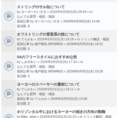
ストリングのサル缶について
by
ヨーヨーだいすき
» 2026年8月06日(木) 09:49 » in
なんでも質問・相談・雑談
最新記事 by
ヨーヨーだいすき
»
2026年8月06日(木) 14:40
返信数:
2
オフストリングの背面系の技について
by
てらかわ
» 2026年8月03日(月) 18:18 » in
トリック解説・相談
最新記事 by
城戸慎也 (REWIND)
»
2026年8月05日(水) 18:31
返信数:
1
5Aのフリースタイルにおすすめな技
by
しみずれい
» 2026年8月05日(水) 17:33 » in
なんでも質問・相談・雑談
最新記事 by
城戸慎也 (REWIND)
»
2026年8月05日(水) 18:26
返信数:
1
ヨーヨーのスペーサーの素材について
by
てらかわ
» 2026年8月01日(土) 19:11 » in
なんでも質問・相談・雑談
最新記事 by
てらかわ
»
2026年8月03日(月) 13:36
返信数:
2
ホリゾンタル中におけるヨーヨーの傾きの方向の制御
by
Niku_yoyo
» 2026年8月03日(月) 01:23 » in
トリック解説・相談