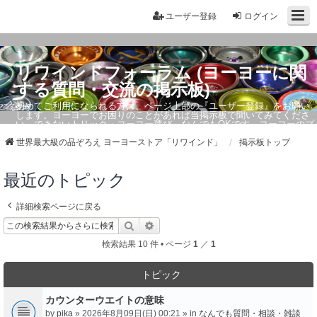
ユーザー登録
ログイン
リワインドフォーラム (ヨーヨーに関
する質問・交流の掲示板)
初めてご利用になられる方は、ページ上部の『ユーザー登録』をお願い
します。ヨーヨーでお困りのことがあれば当掲示板で聞いてみてくださ
い。できないトリック・ヨーヨー選び、なんでもOKです。ヨーヨーのプ
ロもお答えしています。
世界最大級の品ぞろえ ヨーヨーストア「リワインド」
掲示板トップ
最近のトピック
詳細検索ページに戻る
検索
詳細検索
検索結果 10 件 • ページ
1
／
1
トピック
カウンターウエイトの意味
by
pika
» 2026年8月09日(日) 00:21 » in
なんでも質問・相談・雑談