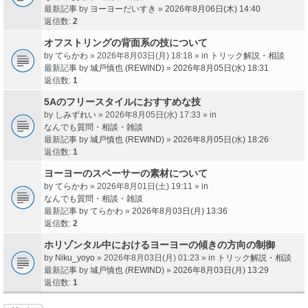
最新記事 by
ヨーヨーだいすき
»
2026年8月06日(木) 14:40
返信数:
2
オフストリングの背面系の技について
by
てらかわ
» 2026年8月03日(月) 18:18 » in
トリック解説・相談
最新記事 by
城戸慎也 (REWIND)
»
2026年8月05日(水) 18:31
返信数:
1
5Aのフリースタイルにおすすめな技
by
しみずれい
» 2026年8月05日(水) 17:33 » in
なんでも質問・相談・雑談
最新記事 by
城戸慎也 (REWIND)
»
2026年8月05日(水) 18:26
返信数:
1
ヨーヨーのスペーサーの素材について
by
てらかわ
» 2026年8月01日(土) 19:11 » in
なんでも質問・相談・雑談
最新記事 by
てらかわ
»
2026年8月03日(月) 13:36
返信数:
2
ホリゾンタル中におけるヨーヨーの傾きの方向の制御
by
Niku_yoyo
» 2026年8月03日(月) 01:23 » in
トリック解説・相談
最新記事 by
城戸慎也 (REWIND)
»
2026年8月03日(月) 13:29
返信数:
1