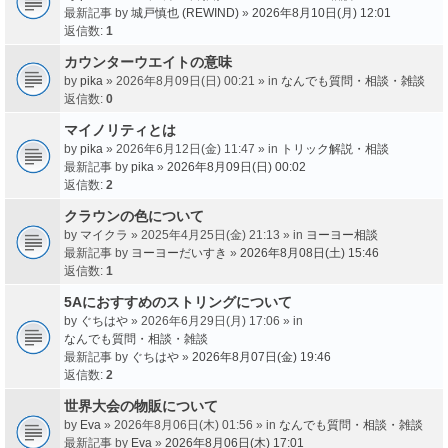
最新記事 by
城戸慎也 (REWIND)
»
2026年8月10日(月) 12:01
返信数:
1
カウンターウエイトの意味
by
pika
» 2026年8月09日(日) 00:21 » in
なんでも質問・相談・雑談
返信数:
0
マイノリティとは
by
pika
» 2026年6月12日(金) 11:47 » in
トリック解説・相談
最新記事 by
pika
»
2026年8月09日(日) 00:02
返信数:
2
クラウンの色について
by
マイクラ
» 2025年4月25日(金) 21:13 » in
ヨーヨー相談
最新記事 by
ヨーヨーだいすき
»
2026年8月08日(土) 15:46
返信数:
1
5Aにおすすめのストリングについて
by
ぐちはや
» 2026年6月29日(月) 17:06 » in
なんでも質問・相談・雑談
最新記事 by
ぐちはや
»
2026年8月07日(金) 19:46
返信数:
2
世界大会の物販について
by
Eva
» 2026年8月06日(木) 01:56 » in
なんでも質問・相談・雑談
最新記事 by
Eva
»
2026年8月06日(木) 17:01