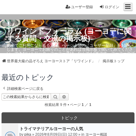
ユーザー登録
ログイン
リワインドフォーラム (ヨーヨーに関
する質問・交流の掲示板)
初めてご利用になられる方は、ページ上部の『ユーザー登録』をお願い
します。ヨーヨーでお困りのことがあれば当掲示板で聞いてみてくださ
い。できないトリック・ヨーヨー選び、なんでもOKです。ヨーヨーのプ
ロもお答えしています。
世界最大級の品ぞろえ ヨーヨーストア「リワインド」
掲示板トップ
最近のトピック
詳細検索ページに戻る
検索
詳細検索
検索結果 9 件 • ページ
1
／
1
トピック
トライマテリアルヨーヨーの人気
by
pika
» 2026年8月09日(日) 12:00 » in
ヨーヨー相談