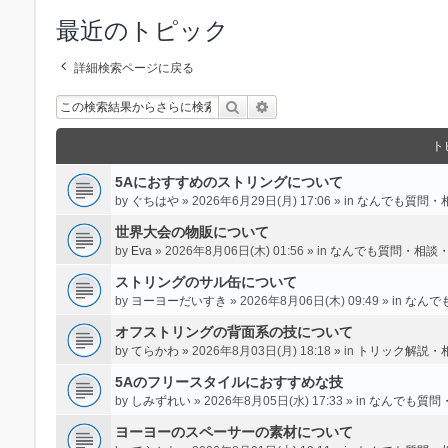
最近のトピック
詳細検索ページに戻る
検索
詳細検索
ト
5Aにおすすめのストリングについて
by
ぐちはや
» 2026年6月29日(月) 17:06 » in
なんでも質問・
世界大会の物販について
by
Eva
» 2026年8月06日(木) 01:56 » in
なんでも質問・相談
ストリングのサル缶について
by
ヨーヨーだいすき
» 2026年8月06日(木) 09:49 » in
なんで
オフストリングの背面系の技について
by
てらかわ
» 2026年8月03日(月) 18:18 » in
トリック解説・
5Aのフリースタイルにおすすめな技
by
しみずれい
» 2026年8月05日(水) 17:33 » in
なんでも質問
ヨーヨーのスペーサーの素材について