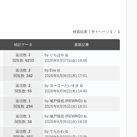
検索結果 7 件 • ページ
1
／
1
統計データ
最新記事
返信数:
2
by
ぐちはや
閲覧数:
6233
2026年8月07日(金) 19:46
返信数:
2
by
Eva
閲覧数:
342
2026年8月06日(木) 17:01
返信数:
2
by
ヨーヨーだいすき
閲覧数:
55
2026年8月06日(木) 14:40
返信数:
1
by
城戸慎也 (REWIND)
閲覧数:
294
2026年8月05日(水) 18:31
返信数:
1
by
城戸慎也 (REWIND)
閲覧数:
34
2026年8月05日(水) 18:26
返信数:
2
by
てらかわ
閲覧数:
152
2026年8月03日(月) 13:36