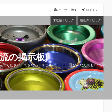
ユーザー登録
ログイン
未返信トピック
最近のトピック
流の掲示板)
みてください。できないトリック・ヨーヨー選び、なんでもOKです。