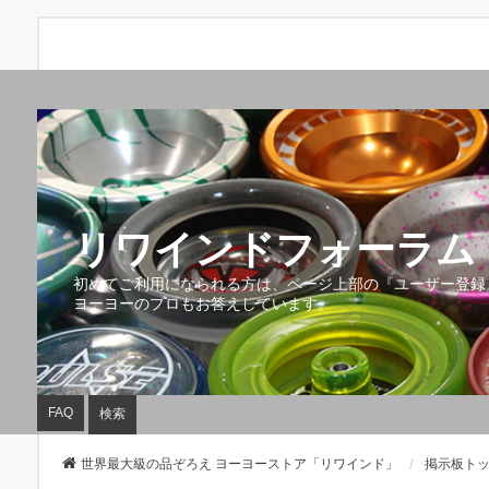
リワインドフォーラム 
初めてご利用になられる方は、ページ上部の『ユーザー登録
ヨーヨーのプロもお答えしています。
FAQ
検索
世界最大級の品ぞろえ ヨーヨーストア「リワインド」
掲示板ト