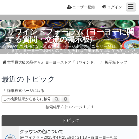
ユーザー登録
ログイン
リワインドフォーラム (ヨーヨーに関
する質問・交流の掲示板)
初めてご利用になられる方は、ページ上部の『ユーザー登録』をお願い
します。ヨーヨーでお困りのことがあれば当掲示板で聞いてみてくださ
い。できないトリック・ヨーヨー選び、なんでもOKです。ヨーヨーのプ
ロもお答えしています。
世界最大級の品ぞろえ ヨーヨーストア「リワインド」
掲示板トップ
最近のトピック
詳細検索ページに戻る
検索
詳細検索
検索結果 8 件 • ページ
1
／
1
トピック
クラウンの色について
by
マイクラ
» 2025年4月25日(金) 21:13 » in
ヨーヨー相談