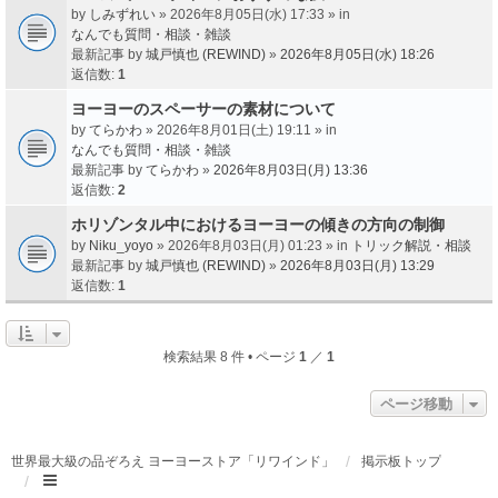
by
しみずれい
» 2026年8月05日(水) 17:33 » in
なんでも質問・相談・雑談
最新記事 by
城戸慎也 (REWIND)
»
2026年8月05日(水) 18:26
返信数:
1
ヨーヨーのスペーサーの素材について
by
てらかわ
» 2026年8月01日(土) 19:11 » in
なんでも質問・相談・雑談
最新記事 by
てらかわ
»
2026年8月03日(月) 13:36
返信数:
2
ホリゾンタル中におけるヨーヨーの傾きの方向の制御
by
Niku_yoyo
» 2026年8月03日(月) 01:23 » in
トリック解説・相談
最新記事 by
城戸慎也 (REWIND)
»
2026年8月03日(月) 13:29
返信数:
1
検索結果 8 件 • ページ
1
／
1
ページ移動
世界最大級の品ぞろえ ヨーヨーストア「リワインド」
掲示板トップ