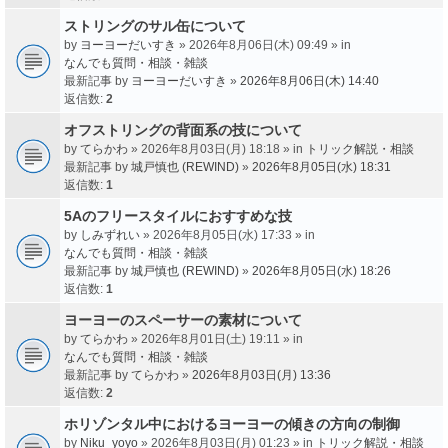
ストリングのサル缶について
by
ヨーヨーだいすき
» 2026年8月06日(木) 09:49 » in
なんでも質問・相談・雑談
最新記事 by
ヨーヨーだいすき
»
2026年8月06日(木) 14:40
返信数:
2
オフストリングの背面系の技について
by
てらかわ
» 2026年8月03日(月) 18:18 » in
トリック解説・相談
最新記事 by
城戸慎也 (REWIND)
»
2026年8月05日(水) 18:31
返信数:
1
5Aのフリースタイルにおすすめな技
by
しみずれい
» 2026年8月05日(水) 17:33 » in
なんでも質問・相談・雑談
最新記事 by
城戸慎也 (REWIND)
»
2026年8月05日(水) 18:26
返信数:
1
ヨーヨーのスペーサーの素材について
by
てらかわ
» 2026年8月01日(土) 19:11 » in
なんでも質問・相談・雑談
最新記事 by
てらかわ
»
2026年8月03日(月) 13:36
返信数:
2
ホリゾンタル中におけるヨーヨーの傾きの方向の制御
by
Niku_yoyo
» 2026年8月03日(月) 01:23 » in
トリック解説・相談