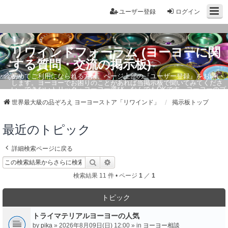
ユーザー登録
ログイン
リワインドフォーラム (ヨーヨーに関
する質問・交流の掲示板)
初めてご利用になられる方は、ページ上部の『ユーザー登録』をお願い
します。ヨーヨーでお困りのことがあれば当掲示板で聞いてみてくださ
い。できないトリック・ヨーヨー選び、なんでもOKです。ヨーヨーのプ
ロもお答えしています。
世界最大級の品ぞろえ ヨーヨーストア「リワインド」
掲示板トップ
最近のトピック
詳細検索ページに戻る
検索
詳細検索
検索結果 11 件 • ページ
1
／
1
トピック
トライマテリアルヨーヨーの人気
by
pika
» 2026年8月09日(日) 12:00 » in
ヨーヨー相談