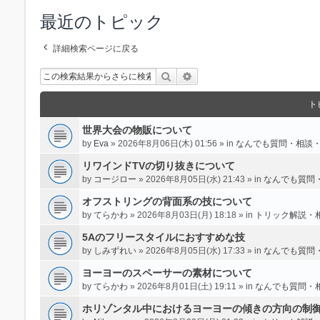
最近のトピック
詳細検索ページに戻る
検索
詳細検索
ト
世界大会の物販について
by
Eva
» 2026年8月06日(木) 01:56 » in
なんでも質問・相談
リワインドTVの切り抜きについて
by
コージロー
» 2026年8月05日(水) 21:43 » in
なんでも質問
オフストリングの背面系の技について
by
てらかわ
» 2026年8月03日(月) 18:18 » in
トリック解説・
5Aのフリースタイルにおすすめな技
by
しみずれい
» 2026年8月05日(水) 17:33 » in
なんでも質問
ヨーヨーのスペーサーの素材について
by
てらかわ
» 2026年8月01日(土) 19:11 » in
なんでも質問・
ホリゾンタル中におけるヨーヨーの傾きの方向の制