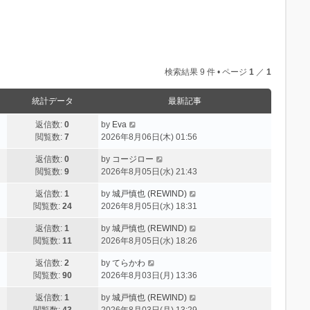
検索結果 9 件 • ページ
1
／
1
統計データ
最新記事
返信数:
0
by
Eva
閲覧数:
7
2026年8月06日(木) 01:56
返信数:
0
by
コージロー
閲覧数:
9
2026年8月05日(水) 21:43
返信数:
1
by
城戸慎也 (REWIND)
閲覧数:
24
2026年8月05日(水) 18:31
返信数:
1
by
城戸慎也 (REWIND)
閲覧数:
11
2026年8月05日(水) 18:26
返信数:
2
by
てらかわ
閲覧数:
90
2026年8月03日(月) 13:36
返信数:
1
by
城戸慎也 (REWIND)
閲覧数:
43
2026年8月03日(月) 13:29