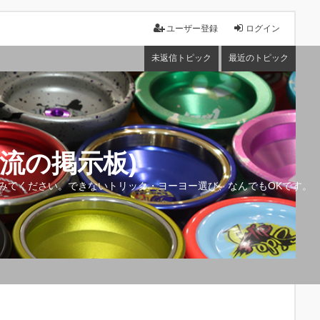
ユーザー登録
ログイン
未返信トピック
最近のトピック
流の掲示板)
みてください。できないトリック・ヨーヨー選び、なんでもOKです。